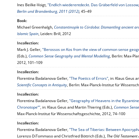
Ines Beilke-Voigt,
"Endlich wiederentdeckt. Das Gräberfeld von Lossow,
Berlin und Brandenburg, 2011 (2012)
, 45–49
Book:
Michael Greenhalgh,
Constantinople to Córdoba: Dismantling ancient arch
Islamic Spain
, Leiden: Brill, 2012
Incollection:
Mark J. Geller,
"Berossos on Kos from the view of common sense geog
(Eds.),
Common Sense Geography and Mental Modelling
, Berlin: Max-Pla
2012, 101–109
Incollection:
Florentina Badalanova Geller,
"The Poetics of Errors"
, in: Klaus Geus a
Scientific Concepts in Antiquity
, Berlin: Max-Planck-Institut für Wissens
Incollection:
Florentina Badalanova Geller,
"Geography of Heavens in the Byzantin
Chronotope“"
, in: Klaus Geus and Martin Thiering (Eds.),
Common Sense 
Max-Planck-Institut für Wissenschaftsgeschichte, 2012, 74–100
Incollection:
Florentina Badalanova Geller,
"The Sea of Tiberias: Between Apocrypha
Lorenzo DiTommaso and Christfried Böttrich (Eds.),
The Old Testament A