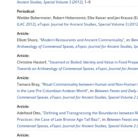
Ancient Studies, Special Volume 3 (2012)
, 1–9
Periodical:
Wiebke Bebermeier, Robert Hebenstreit, Elke Kaiser and Jan Krause (E
(LAC 2012), eTopoi. Journal for Ancient Studies, Special Volume 3 (2012
Article:
Elliott Shore,
"Modern Restaurants and Ancient Commensality"
, in:
Bet
Archaeology of Commensal Spaces, eTopoi. Journal for Ancient Studies, Sp
Article:
Christine Hastorf,
"Steamed or Boiled: Identity and Value in Food Prepa
Towards an Archaeology of Commensal Spaces, eTopoi. Journal for Ancient
Article:
Tamara Bray,
"Ritual Commensality between Human and Non-Human Per
in the Late Pre-Columbian Andean World"
, in:
Between Feasts and Daily
Commensal Spaces, eTopoi. Journal for Ancient Studies, Special Volume 2 
Article:
Adelheid Otto,
"Defining and Transgressing the Boundaries between 
Practices: the Case of Late Bronze Age Tall Bazi"
, in:
Between Feasts an
Commensal Spaces, eTopoi. Journal for Ancient Studies, Special Volume 2 
Article: