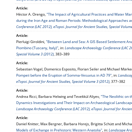
Article:
Hèctor A. Orengo,
"The Impact of Agricultural Practices and Water Ma
during the Iron Age and Roman Periods: Methodological Approaches and
Conference (LAC 2012), eTopoi. Journal for Ancient Studies, Special Volum
Article:
Pierluigi Giroldini,
"Between Land and Sea: A GIS Based Settlement Anal
Piombino (Tuscany, Italy)"
, in:
Landscape Archaeology Conference (LAC 201
Special Volume 3 (2012)
, 383–389
Article:
Sebastian Vogel, Domenico Esposito, Florian Seiler and Michael Märke
Pompeii before the Eruption of Somma-Vesuvius in AD 79"
, in:
Landscap
eTopoi. Journal for Ancient Studies, Special Volume 3 (2012)
, 377–382
Article:
Andrea Ricci, Barbara Helwing and Tevekkül Aliyev,
"The Neolithic on 
Dynamics Investigations and Their Impact on Archaeological Landscap
Landscape Archaeology Conference (LAC 2012), eTopoi. Journal for Ancient
Article:
Daniel Knitter, Max Bergner, Barbara Horejs, Brigitta Schütt and Mich
Models of Exchange in Prehistoric Western Anatolia"
, in:
Landscape Arc