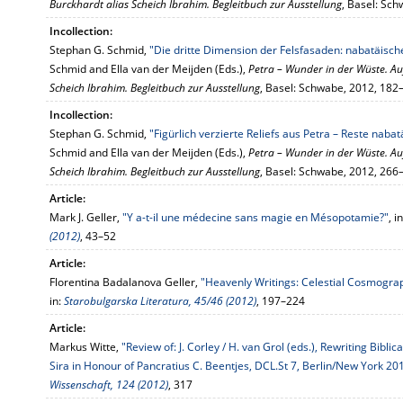
Burckhardt alias Scheich Ibrahim. Begleitbuch zur Ausstellung
, Basel: Sc
Incollection:
Stephan G. Schmid,
"Die dritte Dimension der Felsfasaden: nabatäisc
Schmid and Ella van der Meijden (Eds.),
Petra – Wunder in der Wüste. Au
Scheich Ibrahim. Begleitbuch zur Ausstellung
, Basel: Schwabe, 2012, 182
Incollection:
Stephan G. Schmid,
"Figürlich verzierte Reliefs aus Petra – Reste naba
Schmid and Ella van der Meijden (Eds.),
Petra – Wunder in der Wüste. Au
Scheich Ibrahim. Begleitbuch zur Ausstellung
, Basel: Schwabe, 2012, 266
Article:
Mark J. Geller,
"Y a-t-il une médecine sans magie en Mésopotamie?"
, i
(2012)
, 43–52
Article:
Florentina Badalanova Geller,
"Heavenly Writings: Celestial Cosmograp
in:
Starobulgarska Literatura, 45/46 (2012)
, 197–224
Article:
Markus Witte,
"Review of: J. Corley / H. van Grol (eds.), Rewriting Bibl
Sira in Honour of Pancratius C. Beentjes, DCL.St 7, Berlin/New York 20
Wissenschaft, 124 (2012)
, 317