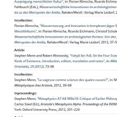
Ausprägung menschlicher Kultur"
, in: Florian Klimscha, Ricardo Eichm
Fahlbusch (Eds.),
Wasserwirtschaftliche Innovationen im archäologischen
bis zu den Metropolen der Antike
, Rahden/Westf.: Verlag Marie Leidorf,
Incollection:
Florian Klimscha,
"Wassernutzung und Innovation in komplexen Jäger-
Mesolithikums"
, in: Florian Klimscha, Ricardo Eichmann, Christof Schu
Wasserwirtschaftliche Innovationen im archäologischen Kontext. Von den 
Metropolen der Antike
, Rahden/Westf.: Verlag Marie Leidorf, 2012, 37–
Article:
Stephen Menn and Robert Wisnovsky,
"Yaḥyâ ibn ‛Adî, On the Four Sci
Kinds of Existence, introduction, edition, translation and notes"
, in:
Méla
Orientales, 29 (2012)
, 73–96
Incollection:
Stephen Menn,
"La sagesse comme science des quatre causes?"
, in: 
Métaphysique chez Aristote
, 2012, 39–68
Inproceedings:
Stephen Menn,
"Metaphysics A7-A8 989a18: Critique of Earlier Philos
Carlos Steel (Ed.),
Aristotle's Metaphysics Alpha. Proceedings of the XVIII
York: Oxford University Press, 2012, 201–224