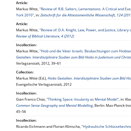
Article:
Markus Witte,
"Review of: R.B. Salters, Lamentations. A Critical and 
York 2010"
, in:
Zeitschrift für die Alttestamentliche Wissenschaft, 124 (201
Article:
Markus Witte,
"Review of: D.A. Knight, Law, Power, and Justice, Library o
Review of Biblical Literature, 4 (2012)
Incollection:
Markus Witte,
"Hiob und die Väter Israels. Beobachtungen zum Hiobt
Gestalten. Interdisziplinäre Studien zum Bild Hiobs in Judentum und Chris
Verlagsanstalt, 2012, 39–61
Collection:
Markus Witte (Ed.),
Hiobs Gestalten. Interdisziplinäre Studien zum Bild 
Evangelische Verlagsanstalt, 2012
Incollection:
Gian Franco Chiai,
"Thinking Space: Insularity as Mental Model"
, in: K
Common Sense Geography and Mental Modelling
, Berlin: Max-Planck-In
45–56
Incollection:
Ricardo Eichmann and Florian Klimscha,
"Hydraulische Schlüsseltechno