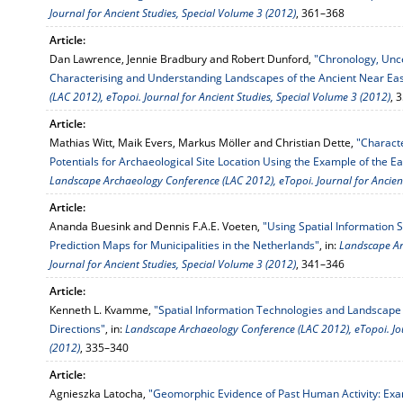
Journal for Ancient Studies, Special Volume 3 (2012)
, 361–368
Article:
Dan Lawrence, Jennie Bradbury and Robert Dunford,
"Chronology, Unce
Characterising and Understanding Landscapes of the Ancient Near Eas
(LAC 2012), eTopoi. Journal for Ancient Studies, Special Volume 3 (2012)
, 
Article:
Mathias Witt, Maik Evers, Markus Möller and Christian Dette,
"Characte
Potentials for Archaeological Site Location Using the Example of the 
Landscape Archaeology Conference (LAC 2012), eTopoi. Journal for Ancient
Article:
Ananda Buesink and Dennis F.A.E. Voeten,
"Using Spatial Information 
Prediction Maps for Municipalities in the Netherlands"
, in:
Landscape Ar
Journal for Ancient Studies, Special Volume 3 (2012)
, 341–346
Article:
Kenneth L. Kvamme,
"Spatial Information Technologies and Landscape
Directions"
, in:
Landscape Archaeology Conference (LAC 2012), eTopoi. Jou
(2012)
, 335–340
Article:
Agnieszka Latocha,
"Geomorphic Evidence of Past Human Activity: Exa