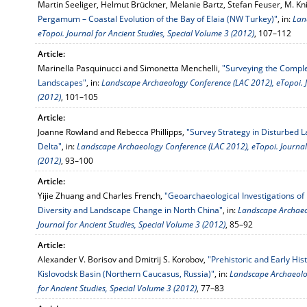
Martin Seeliger, Helmut Brückner, Melanie Bartz, Stefan Feuser, M. Kni
Pergamum – Coastal Evolution of the Bay of Elaia (NW Turkey)"
, in:
Lan
eTopoi. Journal for Ancient Studies, Special Volume 3 (2012)
, 107–112
Article:
Marinella Pasquinucci and Simonetta Menchelli,
"Surveying the Complex
Landscapes"
, in:
Landscape Archaeology Conference (LAC 2012), eTopoi. Jo
(2012)
, 101–105
Article:
Joanne Rowland and Rebecca Phillipps,
"Survey Strategy in Disturbed 
Delta"
, in:
Landscape Archaeology Conference (LAC 2012), eTopoi. Journal 
(2012)
, 93–100
Article:
Yijie Zhuang and Charles French,
"Geoarchaeological Investigations of
Diversity and Landscape Change in North China"
, in:
Landscape Archaeo
Journal for Ancient Studies, Special Volume 3 (2012)
, 85–92
Article:
Alexander V. Borisov and Dmitrij S. Korobov,
"Prehistoric and Early His
Kislovodsk Basin (Northern Caucasus, Russia)"
, in:
Landscape Archaeolog
for Ancient Studies, Special Volume 3 (2012)
, 77–83