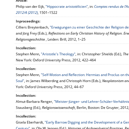
Article:
Philip van der Eijk,
"Hippocrate aristotélicien"
, in:
Comptes rendus de l’Aca
2012/4 (2012)
, 1501–1522
Inproceedings:
Cilliers Breytenbach,
"Erwägungen zu einer Geschichte der Religion d
and Jörg Frey (Eds.),
Reflections on Early Christian History of Religion. E
Religionsgeschichte
, Leiden: Brill, 2012, 1–25
Incollection:
Stephen Menn,
"Aristotle's Theology"
, in: Christopher Shields (Ed.),
The
New York: Oxford University Press, 2012, 422–464
Incollection:
Stephen Menn,
"Self-Motion and Reflection: Hermias and Proclus on th
Soul"
, in: James Wilberding and Christoph Horn (Eds.),
Neoplatonism and
York: Oxford University Press, 2012, 44–67
Incollection:
Almut-Barbara Renger,
"Meister-Jünger- und Lehrer-Schüler-Verhältnis
Stausberg (Ed.),
Religionswissenschaft
, Berlin, Boston: De Gruyter, 201
Incollection:
Gisela Eberhardt,
"Early Barrow Digging and the Development of a Ge
Century"
, in: Ola W. Jensen (Ed.),
Histories of Archaeological Practices. Re