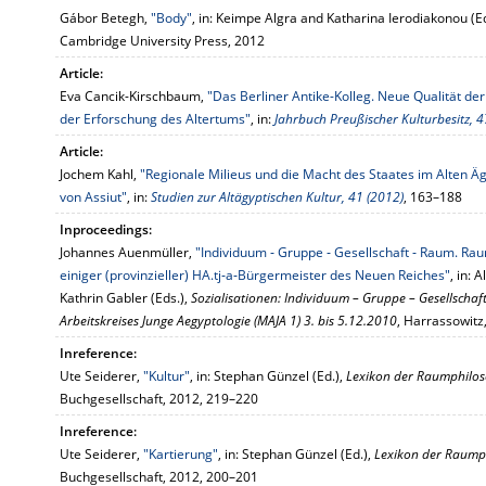
Gábor Betegh,
"Body"
, in: Keimpe Algra and Katharina Ierodiakonou (E
Cambridge University Press, 2012
Article:
Eva Cancik-Kirschbaum,
"Das Berliner Antike-Kolleg. Neue Qualität d
der Erforschung des Altertums"
, in:
Jahrbuch Preußischer Kulturbesitz, 
Article:
Jochem Kahl,
"Regionale Milieus und die Macht des Staates im Alten Äg
von Assiut"
, in:
Studien zur Altägyptischen Kultur, 41 (2012)
, 163–188
Inproceedings:
Johannes Auenmüller,
"Individuum ‐ Gruppe ‐ Gesellschaft ‐ Raum. Ra
einiger (provinzieller) HA.tj‐a‐Bürgermeister des Neuen Reiches"
, in:
Kathrin Gabler (Eds.),
Sozialisationen: Individuum – Gruppe – Gesellschaf
Arbeitskreises Junge Aegyptologie (MAJA 1) 3. bis 5.12.2010
, Harrassowitz
Inreference:
Ute Seiderer,
"Kultur"
, in: Stephan Günzel (Ed.),
Lexikon der Raumphilos
Buchgesellschaft, 2012, 219–220
Inreference:
Ute Seiderer,
"Kartierung"
, in: Stephan Günzel (Ed.),
Lexikon der Raump
Buchgesellschaft, 2012, 200–201