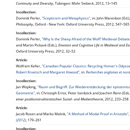
Continuity and Diversity
, Tübingen: Mohr Siebeck, 2012, 13–145
Incollection:
Dominik Perler,
"Scepticism and Metaphysics"
, in: John Marenbon (Ed.)
Philosophy
, Oxford - New York: Oxford University Press, 2012, 547–565
Incollection:
Dominik Perler,
"Why Is the Sheep Afraid of the Wolf? Medieval Debat
and Martin Pickavé (Eds.),
Emotion and Cognitive Life in Medieval and E
Oxford University Press, 2012, 32–52
Article:
Wolfram Keller,
"Canadian Popular Classics: Recycling Homer's Odyssey
Robert Kroetsch and Margaret Atwood"
, in:
Recherches anglaises et nor
Incollection:
Jan Wöpking,
"Raum und Begriff. Zur Wiederentdeckung der epistemi
Geometrie"
, in: Christoph Ernst, Peter Isenböck and Joachim Renn (Eds.
einer postkonstruktivistischen Sozial- und Medientheorie
, 2012, 233–258
Article:
Jacob Rosen and Marko Malink,
"A Method of Modal Proof in Aristotle"
,
(2012)
, 179–261
Incollection: