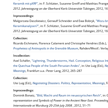
Keramik mit pXRF"
, in: F. Schlütter, Susanne Greiff and Matthias Prange
2012. Jahrestagung an der Eberhard Karls Universität Tübingen
, 2012, 1
Inproceedings:
Malgorzata Daszkiewicz, Gerwulf Schneider and Ewa Bobryk,
"Wozu br
Keramikanalysen?"
, in: F. Schlütter, Susanne Greiff and Matthias Prang
2012. Jahrestagung an der Eberhard Karls Universität Tübingen
, 2012, 1
Collection:
Ricardo Eichmann, Florence Calament and Christophe Vendries (Eds.),
Prophetess of Antinopolis in the Grenoble Museum
, Rahden/Westf.: Verla
Incollection:
Axel Schäfer,
"Lightning, Thunderstorms, Hail. Conception, Religious I
the Quechua People of the South Peruvian Andes"
, in: Ute Luig (Ed.),
Ne
Meanings
, Frankfurt u.a.: Peter Lang, 2012, 265–287
Collection:
Ute Luig (Ed.),
Negotiating Disasters. Politics, Representation, Meanings
, 
Inproceedings:
Dominik Bonatz,
"Bild, Macht und Raum im neuassyrischen Reich"
, in:
representation and Symbols of Power in the Ancient Near East. Proceeding
Internationale at Wurzburg 20-25th July 2008
, 2012, 51–71