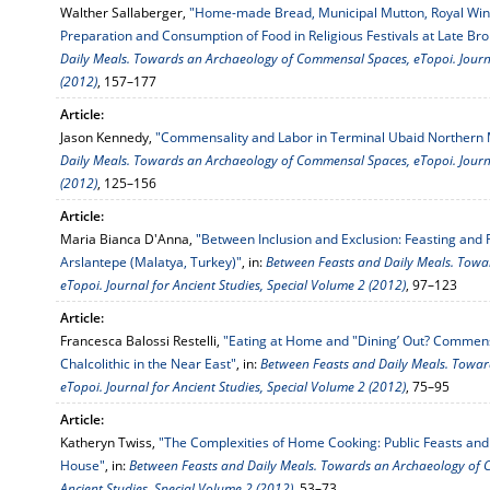
Walther Sallaberger,
"Home-made Bread, Municipal Mutton, Royal Wine.
Preparation and Consumption of Food in Religious Festivals at Late B
Daily Meals. Towards an Archaeology of Commensal Spaces, eTopoi. Journa
(2012)
, 157–177
Article:
Jason Kennedy,
"Commensality and Labor in Terminal Ubaid Northern
Daily Meals. Towards an Archaeology of Commensal Spaces, eTopoi. Journa
(2012)
, 125–156
Article:
Maria Bianca D'Anna,
"Between Inclusion and Exclusion: Feasting and R
Arslantepe (Malatya, Turkey)"
, in:
Between Feasts and Daily Meals. Tow
eTopoi. Journal for Ancient Studies, Special Volume 2 (2012)
, 97–123
Article:
Francesca Balossi Restelli,
"Eating at Home and "Dining’ Out? Commensal
Chalcolithic in the Near East"
, in:
Between Feasts and Daily Meals. Towa
eTopoi. Journal for Ancient Studies, Special Volume 2 (2012)
, 75–95
Article:
Katheryn Twiss,
"The Complexities of Home Cooking: Public Feasts and 
House"
, in:
Between Feasts and Daily Meals. Towards an Archaeology of C
Ancient Studies, Special Volume 2 (2012)
, 53–73