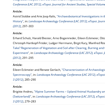
Conference (LAC 2012), eTopoi. Journal for Ancient Studies, Special Volum
Article:
Astrid Stobbe and Arie Joop Kalis,
"Archaeobotanical Investigations in t
History"
, in:
Landscape Archaeology Conference (LAC 2012), eTopoi. Journa
(2012)
, 297–303
Article:
Erhard Schulz, Harald Biester, Arno Bogenrieder, Eileen Eckmeier, Ott
Christoph Hartkopf-Fröder, Ludger Herrmann, Birgit Kury, Manfred Rö
Take? Regeneration of Vegetation and Soil after Clearing, Burning and 
Experiment"
, in:
Landscape Archaeology Conference (LAC 2012), eTopoi. Jo
(2012)
, 291–295
Article:
Eileen Eckmeier and Renate Gerlach,
"Characterization of Archaeologi
Spectroscopy"
, in:
Landscape Archaeology Conference (LAC 2012), eTopoi. 
3 (2012)
, 285–290
Article:
Brigitte Andres,
"Alpine Summer Farms – Upland Animal Husbandry and
(Switzerland)"
, in:
Landscape Archaeology Conference (LAC 2012), eTopoi. 
3 (2012)
, 279–283