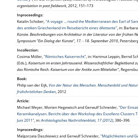
organisation in past fieldwork
, 2012, 151–173
Inproceedings:
Katalin Schober,
"A voyage … round the Mediterranean des Earl of San
des antiken Griechenland im Reisebericht eines dilettante"
, in: Barbar
Künste. Beschreibungen von Architektur in der Literatur von der frühen Ne
Symposium "Ein Dialog der Künste", 17. - 18. September 2010
, Petersber
Incollection:
Cosima Möller,
"Römisches Kaiserrecht"
, in: Hartmut Leppin, Bernd S
(Eds.),
Kaisertum im ersten Jahrtausend. Wissenschaftlicher Begleitband 
das Römische Reich. Kaisertum von der Antike zum Mittelalter"
, Regensbu
Book:
Philip van der Eijk,
Von der Natur des Menschen. Menschenbild und Natur
frühchristlichen Denken
, 2012
Article:
Michael Meyer, Morten Hegewisch and Gerwulf Schneider,
"Der Einsat
Keramikanalysen. Bericht über den Workshop des Exzellenz-Clusters To
Juni 2011"
, in:
Archäologisches Nachrichtenblatt, 17 (2012)
, 386–396
Inproceedings:
Malgorzata Daszkiewicz and Gerwulf Schneider,
"Möglichkeiten und G