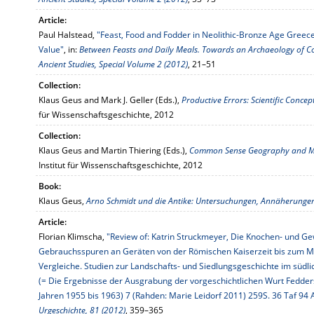
Article:
Paul Halstead,
"Feast, Food and Fodder in Neolithic-Bronze Age Greec
Value"
, in:
Between Feasts and Daily Meals. Towards an Archaeology of C
Ancient Studies, Special Volume 2 (2012)
, 21–51
Collection:
Klaus Geus and Mark J. Geller (Eds.),
Productive Errors: Scientific Concept
für Wissenschaftsgeschichte, 2012
Collection:
Klaus Geus and Martin Thiering (Eds.),
Common Sense Geography and Me
Institut für Wissenschaftsgeschichte, 2012
Book:
Klaus Geus,
Arno Schmidt und die Antike: Untersuchungen, Annäherungen
Article:
Florian Klimscha,
"Review of: Katrin Struckmeyer, Die Knochen- und G
Gebrauchsspuren an Geräten von der Römischen Kaiserzeit bis zum Mi
Vergleiche. Studien zur Landschafts- und Siedlungsgeschichte im süd
(= Die Ergebnisse der Ausgrabung der vorgeschichtlichen Wurt Fedde
Jahren 1955 bis 1963) 7 (Rahden: Marie Leidorf 2011) 259S. 36 Taf 94 
Urgeschichte, 81 (2012)
, 359–365