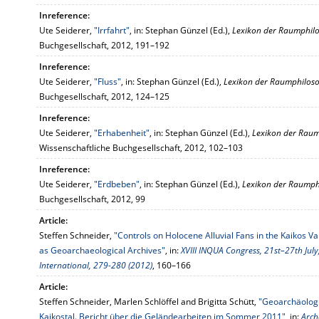
Inreference:
Ute Seiderer,
"Irrfahrt"
, in: Stephan Günzel (Ed.),
Lexikon der Raumphil
Buchgesellschaft, 2012, 191–192
Inreference:
Ute Seiderer,
"Fluss"
, in: Stephan Günzel (Ed.),
Lexikon der Raumphilos
Buchgesellschaft, 2012, 124–125
Inreference:
Ute Seiderer,
"Erhabenheit"
, in: Stephan Günzel (Ed.),
Lexikon der Raum
Wissenschaftliche Buchgesellschaft, 2012, 102–103
Inreference:
Ute Seiderer,
"Erdbeben"
, in: Stephan Günzel (Ed.),
Lexikon der Raumph
Buchgesellschaft, 2012, 99
Article:
Steffen Schneider,
"Controls on Holocene Alluvial Fans in the Kaikos Va
as Geoarchaeological Archives"
, in:
XVIII INQUA Congress, 21st–27th Jul
International, 279-280 (2012)
, 160–166
Article:
Steffen Schneider, Marlen Schlöffel and Brigitta Schütt,
"Geoarchäolog
Kaikostal. Bericht über die Geländearbeiten im Sommer 2011"
, in:
Arch