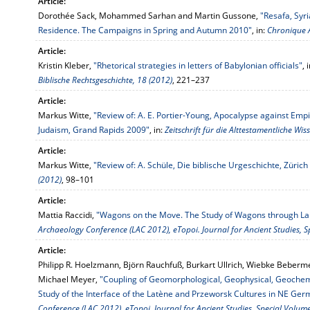
Article:
Dorothée Sack, Mohammed Sarhan and Martin Gussone,
"Resafa, Syri
Residence. The Campaigns in Spring and Autumn 2010"
, in:
Chronique A
Article:
Kristin Kleber,
"Rhetorical strategies in letters of Babylonian officials"
, 
Biblische Rechtsgeschichte, 18 (2012)
, 221–237
Article:
Markus Witte,
"Review of: A. E. Portier-Young, Apocalypse against Empi
Judaism, Grand Rapids 2009"
, in:
Zeitschrift für die Alttestamentliche Wi
Article:
Markus Witte,
"Review of: A. Schüle, Die biblische Urgeschichte, Züric
(2012)
, 98–101
Article:
Mattia Raccidi,
"Wagons on the Move. The Study of Wagons through L
Archaeology Conference (LAC 2012), eTopoi. Journal for Ancient Studies, S
Article:
Philipp R. Hoelzmann, Björn Rauchfuß, Burkart Ullrich, Wiebke Beberm
Michael Meyer,
"Coupling of Geomorphological, Geophysical, Geochemi
Study of the Interface of the Latène and Przeworsk Cultures in NE Ge
Conference (LAC 2012), eTopoi. Journal for Ancient Studies, Special Volum