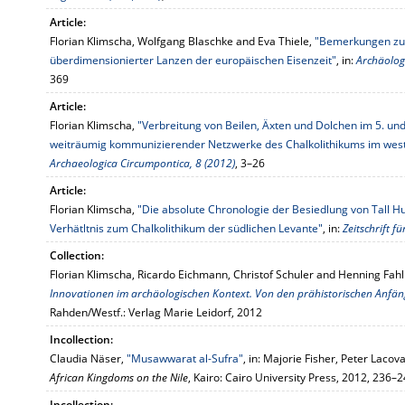
Article:
Florian Klimscha, Wolfgang Blaschke and Eva Thiele,
"Bemerkungen zu
überdimensionierter Lanzen der europäischen Eisenzeit"
, in:
Archäolog
369
Article:
Florian Klimscha,
"Verbreitung von Beilen, Äxten und Dolchen im 5. und
weiträumig kommunizierender Netzwerke des Chalkolithikums im we
Archaeologica Circumpontica, 8 (2012)
, 3–26
Article:
Florian Klimscha,
"Die absolute Chronologie der Besiedlung von Tall Hu
Verhätltnis zum Chalkolithikum der südlichen Levante"
, in:
Zeitschrift f
Collection:
Florian Klimscha, Ricardo Eichmann, Christof Schuler and Henning Fahl
Innovationen im archäologischen Kontext. Von den prähistorischen Anfän
Rahden/Westf.: Verlag Marie Leidorf, 2012
Incollection:
Claudia Näser,
"Musawwarat al-Sufra"
, in: Majorie Fisher, Peter Lacov
African Kingdoms on the Nile
, Kairo: Cairo University Press, 2012, 236–
Incollection: