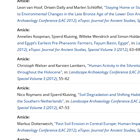
Article:
Leon van Hoof, Ortwin Dally and Marlen Schlöffel,
"Staying Home or Sta
to Environmental Changes in the Late Bronze Age of the Lower Don Ar
Archaeology Conference (LAC 2012), eTopoi. Journal for Ancient Studies, S
Article:
Annelies Koopman, Sjoerd Kluiving, Willeke Wendrich and Simon Hold
and Egypt’s Earliest Pre-Pharaonic Farmers, Fayum Basin, Egypt"
, in:
La
2012), eTopoi. Journal for Ancient Studies, Special Volume 3 (2012)
, 63–69
Article:
Christoph Walser and Karsten Lambers,
"Human Activity in the Silvre
throughout the Holocene"
, in:
Landscape Archaeology Conference (LAC 201
Special Volume 3 (2012)
, 55–62
Article:
Nico Roymans and Sjoerd Kluiving,
"Soil Degradation and Shifting Habi
the Southern Netherlands"
, in:
Landscape Archaeology Conference (LAC 20
Special Volume 3 (2012)
, 47–53
Article:
Markus Dotterweich,
"Past Soil Erosion in Central Europe: Human Imp
Archaeology Conference (LAC 2012), eTopoi. Journal for Ancient Studies, S
Article: