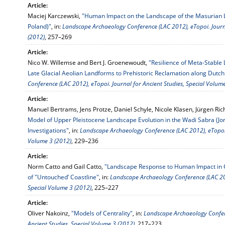
Article:
Maciej Karczewski,
"Human Impact on the Landscape of the Masurian 
Poland)"
, in:
Landscape Archaeology Conference (LAC 2012), eTopoi. Journa
(2012)
, 257–269
Article:
Nico W. Willemse and Bert J. Groenewoudt,
"Resilience of Meta-Stable
Late Glacial Aeolian Landforms to Prehistoric Reclamation along Dutch 
Conference (LAC 2012), eTopoi. Journal for Ancient Studies, Special Volum
Article:
Manuel Bertrams, Jens Protze, Daniel Schyle, Nicole Klasen, Jürgen Ri
Model of Upper Pleistocene Landscape Evolution in the Wadi Sabra (J
Investigations"
, in:
Landscape Archaeology Conference (LAC 2012), eTopoi. 
Volume 3 (2012)
, 229–236
Article:
Norm Catto and Gail Catto,
"Landscape Response to Human Impact in 
of "Untouched’ Coastline"
, in:
Landscape Archaeology Conference (LAC 2012
Special Volume 3 (2012)
, 225–227
Article:
Oliver Nakoinz,
"Models of Centrality"
, in:
Landscape Archaeology Confere
Ancient Studies, Special Volume 3 (2012)
, 217–223