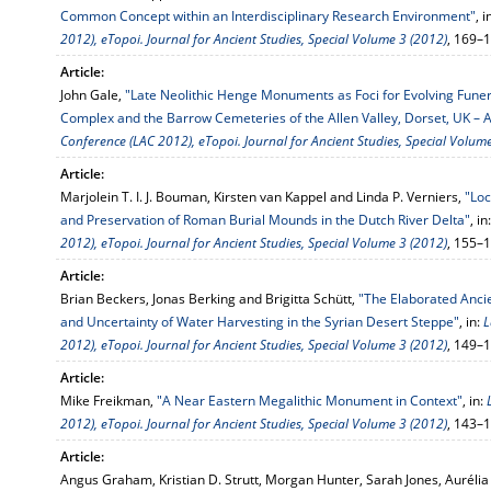
Common Concept within an Interdisciplinary Research Environment"
, i
2012), eTopoi. Journal for Ancient Studies, Special Volume 3 (2012)
, 169–
Article:
John Gale,
"Late Neolithic Henge Monuments as Foci for Evolving Fun
Complex and the Barrow Cemeteries of the Allen Valley, Dorset, UK – 
Conference (LAC 2012), eTopoi. Journal for Ancient Studies, Special Volum
Article:
Marjolein T. I. J. Bouman, Kirsten van Kappel and Linda P. Verniers,
"Loc
and Preservation of Roman Burial Mounds in the Dutch River Delta"
, in
2012), eTopoi. Journal for Ancient Studies, Special Volume 3 (2012)
, 155–
Article:
Brian Beckers, Jonas Berking and Brigitta Schütt,
"The Elaborated Ancie
and Uncertainty of Water Harvesting in the Syrian Desert Steppe"
, in:
L
2012), eTopoi. Journal for Ancient Studies, Special Volume 3 (2012)
, 149–
Article:
Mike Freikman,
"A Near Eastern Megalithic Monument in Context"
, in:
2012), eTopoi. Journal for Ancient Studies, Special Volume 3 (2012)
, 143–
Article:
Angus Graham, Kristian D. Strutt, Morgan Hunter, Sarah Jones, Auréli