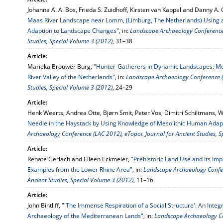
Johanna A. A. Bos, Frieda S. Zuidhoff, Kirsten van Kappel and Danny A.
Maas River Landscape near Lomm, (Limburg, The Netherlands) Using a
Adaption to Landscape Changes"
, in:
Landscape Archaeology Conference 
Studies, Special Volume 3 (2012)
, 31–38
Article:
Marieka Brouwer Burg,
"Hunter-Gatherers in Dynamic Landscapes: Mod
River Valley of the Netherlands"
, in:
Landscape Archaeology Conference (L
Studies, Special Volume 3 (2012)
, 24–29
Article:
Henk Weerts, Andrea Otte, Bjørn Smit, Peter Vos, Dimitri Schiltmans, 
Needle in the Haystack by Using Knowledge of Mesolithic Human Adapt
Archaeology Conference (LAC 2012), eTopoi. Journal for Ancient Studies, S
Article:
Renate Gerlach and Eileen Eckmeier,
"Prehistoric Land Use and Its Imp
Examples from the Lower Rhine Area"
, in:
Landscape Archaeology Confer
Ancient Studies, Special Volume 3 (2012)
, 11–16
Article:
John Bintliff,
"'The Immense Respiration of a Social Structure': An Inte
Archaeology of the Mediterranean Lands"
, in:
Landscape Archaeology Co