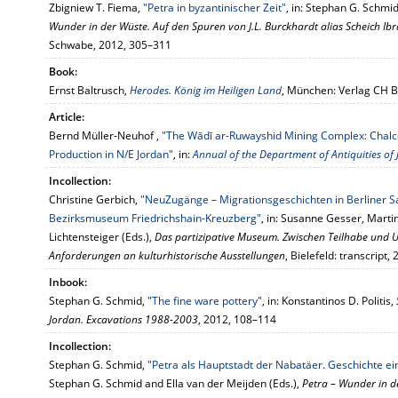
Zbigniew T. Fiema,
"Petra in byzantinischer Zeit"
, in: Stephan G. Schmi
Wunder in der Wüste. Auf den Spuren von J.L. Burckhardt alias Scheich Ibr
Schwabe, 2012, 305–311
Book:
Ernst Baltrusch,
Herodes. König im Heiligen Land
, München: Verlag CH B
Article:
Bernd Müller-Neuhof ,
"The Wādī ar-Ruwayshid Mining Complex: Chalcol
Production in N/E Jordan"
, in:
Annual of the Department of Antiquities of 
Incollection:
Christine Gerbich,
"NeuZugänge – Migrationsgeschichten in Berliner 
Bezirksmuseum Friedrichshain-Kreuzberg"
, in: Susanne Gesser, Marti
Lichtensteiger (Eds.),
Das partizipative Museum. Zwischen Teilhabe und 
Anforderungen an kulturhistorische Ausstellungen
, Bielefeld: transcript
Inbook:
Stephan G. Schmid,
"The fine ware pottery"
, in: Konstantinos D. Politis,
Jordan. Excavations 1988-2003
, 2012, 108–114
Incollection:
Stephan G. Schmid,
"Petra als Hauptstadt der Nabatäer. Geschichte ei
Stephan G. Schmid and Ella van der Meijden (Eds.),
Petra – Wunder in d