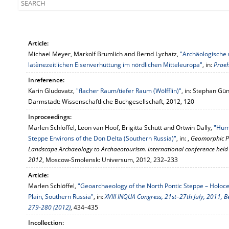
Article:
Michael Meyer, Markolf Brumlich and Bernd Lychatz,
"Archäologische 
latènezeitlichen Eisenverhüttung im nördlichen Mitteleuropa"
, in:
Praeh
Inreference:
Karin Gludovatz,
"flacher Raum/tiefer Raum (Wölfflin)"
, in: Stephan Gün
Darmstadt: Wissenschaftliche Buchgesellschaft, 2012, 120
Inproceedings:
Marlen Schlöffel, Leon van Hoof, Brigitta Schütt and Ortwin Dally,
"Hum
Steppe Environs of the Don Delta (Southern Russia)"
, in: ,
Geomorphic P
Landscape Archaeology to Archaeotourism. International conference held
2012
, Moscow-Smolensk: Universum, 2012, 232–233
Article:
Marlen Schlöffel,
"Geoarchaeology of the North Pontic Steppe – Holoc
Plain, Southern Russia"
, in:
XVIII INQUA Congress, 21st–27th July, 2011, B
279-280 (2012)
, 434–435
Incollection: