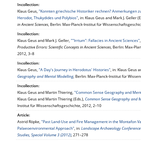
Incollection:
Klaus Geus,
"Konnten griechische Historiker rechnen? Anmerkungen zu
Herodot, Thukydides und Polybios"
, in: Klaus Geus and Mark J. Geller (E
in Ancient Sciences
, Berlin: Max-Planck-Institut für Wissenschaftsgeschi
Incollection:
Klaus Geus and Mark J. Geller,
""Irrtum": Fallacies in Ancient Sciences"
Productive Errors: Scientific Concepts in Ancient Sciences
, Berlin: Max-Pla
2012, 3–8
Incollection:
Klaus Geus,
"A Day's Journey in Herodotus' Histories"
, in: Klaus Geus a
Geography and Mental Modelling
, Berlin: Max-Planck-Institut für Wiss
Incollection:
Klaus Geus and Martin Thiering,
"Common Sense Geography and Mental
Klaus Geus and Martin Thiering (Eds.),
Common Sense Geography and Me
Institut für Wissenschaftsgeschichte, 2012, 2–10
Article:
Astrid Röpke,
"Past Land-Use and Fire Management in the Montafon Val
Palaeoenvironmental Approach"
, in:
Landscape Archaeology Conference (
Studies, Special Volume 3 (2012)
, 271–278