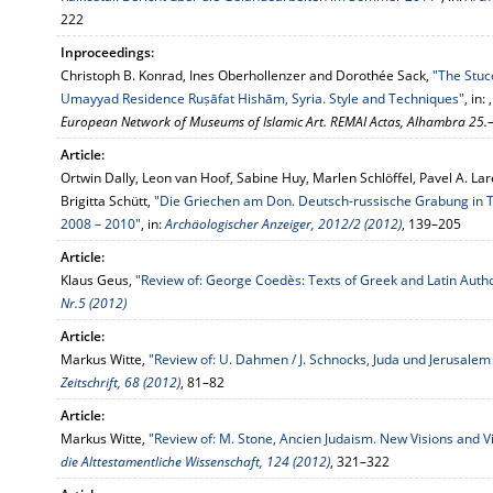
222
Inproceedings:
Christoph B. Konrad, Ines Oberhollenzer and Dorothée Sack,
"The Stuc
Umayyad Residence Ruṣāfat Hishām, Syria. Style and Techniques"
, in: 
European Network of Museums of Islamic Art. REMAI Actas, Alhambra 25.–
Article:
Ortwin Dally, Leon van Hoof, Sabine Huy, Marlen Schlöffel, Pavel A. Lar
Brigitta Schütt,
"Die Griechen am Don. Deutsch-russische Grabung in
2008 – 2010"
, in:
Archäologischer Anzeiger, 2012/2 (2012)
, 139–205
Article:
Klaus Geus,
"Review of: George Coedès: Texts of Greek and Latin Autho
Nr.5 (2012)
Article:
Markus Witte,
"Review of: U. Dahmen / J. Schnocks, Juda und Jerusalem 
Zeitschrift, 68 (2012)
, 81–82
Article:
Markus Witte,
"Review of: M. Stone, Ancien Judaism. New Visions and 
die Alttestamentliche Wissenschaft, 124 (2012)
, 321–322