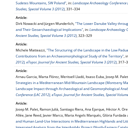
Sudetes Mountains, SW Poland"
, in:
Landscape Archaeology Conference (L
Studies, Special Volume 3 (2012)
, 331–334
Article:
Dirk Nowacki and Jürgen Wunderlich,
"The Lower Danube Valley throu
and Their Geoarchaeological Implications"
, in:
Landscape Archaeology Co
Ancient Studies, Special Volume 3 (2012)
, 323–329
Article:
Michele Matteazzi,
"The Structuring of the Landscape in the Low Padua
Contributions from an Archaeomorphological Study of the Territory"
, i
2012), eTopoi. Journal for Ancient Studies, Special Volume 3 (2012)
, 317–
Article:
Arnau Garcia, Marta Flórez, Meritxell Lladó, Itxaso Euba, Josep M. Pale
Strategies in a Mediterranean Mid-Mountain Landscape (Montseny Ma
Landscape Impact through Archaeological and Geomorphological Anal
Conference (LAC 2012), eTopoi. Journal for Ancient Studies, Special Volum
Article:
Josep M. Palet, Ramon Julià, Santiago Riera, Ana Ejarque, Hèctor A. Or
Allée, Jane Reed, Javier Marco, Maria Angels Marqués, Glòria Furdada
and Human Land-Use Interactions in Mediterranean Highlands and Litto
Integrated Analysis from the InterAmbAr Project (North-Eastern Catalo