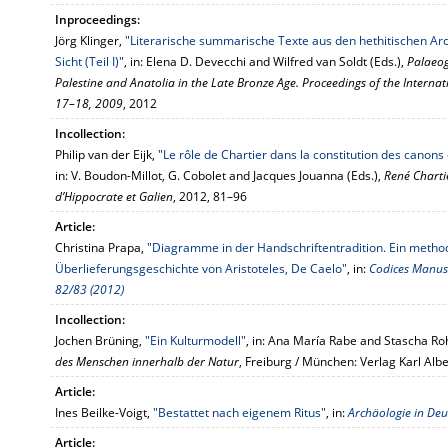
Inproceedings:
Jörg Klinger,
"Literarische summarische Texte aus den hethitischen Arc
Sicht (Teil I)"
, in: Elena D. Devecchi and Wilfred van Soldt (Eds.),
Palaeog
Palestine and Anatolia in the Late Bronze Age. Proceedings of the Intern
17–18, 2009
, 2012
Incollection:
Philip van der Eijk,
"Le rôle de Chartier dans la constitution des canons
in: V. Boudon-Millot, G. Cobolet and Jacques Jouanna (Eds.),
René Charti
d’Hippocrate et Galien
, 2012, 81–96
Article:
Christina Prapa,
"Diagramme in der Handschriftentradition. Ein metho
Überlieferungsgeschichte von Aristoteles, De Caelo"
, in:
Codices Manusc
82/83 (2012)
Incollection:
Jochen Brüning,
"Ein Kulturmodell"
, in: Ana María Rabe and Stascha Ro
des Menschen innerhalb der Natur
, Freiburg / München: Verlag Karl Alb
Article:
Ines Beilke-Voigt,
"Bestattet nach eigenem Ritus"
, in:
Archäologie in Deu
Article: