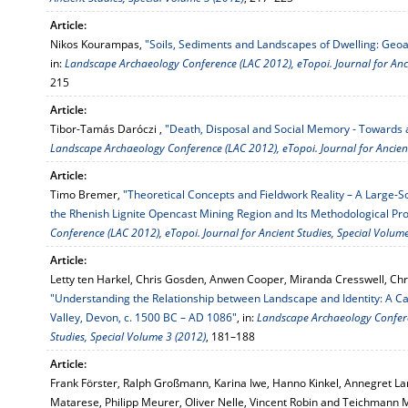
Article:
Nikos Kourampas,
"Soils, Sediments and Landscapes of Dwelling: Geo
in:
Landscape Archaeology Conference (LAC 2012), eTopoi. Journal for Anci
215
Article:
Tibor-Tamás Daróczi ,
"Death, Disposal and Social Memory - Towards a
Landscape Archaeology Conference (LAC 2012), eTopoi. Journal for Ancient
Article:
Timo Bremer,
"Theoretical Concepts and Fieldwork Reality – A Large-S
the Rhenish Lignite Opencast Mining Region and Its Methodological 
Conference (LAC 2012), eTopoi. Journal for Ancient Studies, Special Volum
Article:
Letty ten Harkel, Chris Gosden, Anwen Cooper, Miranda Cresswell, Ch
"Understanding the Relationship between Landscape and Identity: A 
Valley, Devon, c. 1500 BC – AD 1086"
, in:
Landscape Archaeology Conferen
Studies, Special Volume 3 (2012)
, 181–188
Article:
Frank Förster, Ralph Großmann, Karina Iwe, Hanno Kinkel, Annegret L
Matarese, Philipp Meurer, Oliver Nelle, Vincent Robin and Teichmann 