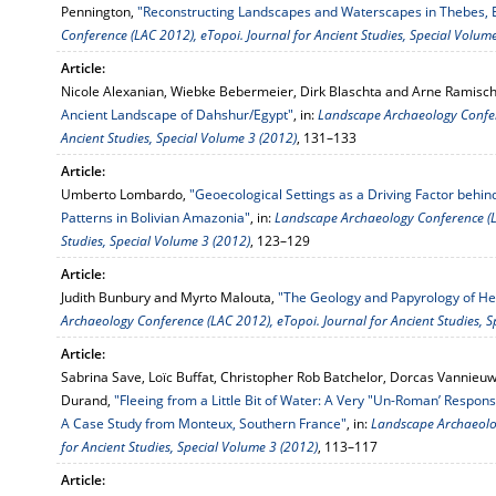
Pennington,
"Reconstructing Landscapes and Waterscapes in Thebes, 
Conference (LAC 2012), eTopoi. Journal for Ancient Studies, Special Volum
Article:
Nicole Alexanian, Wiebke Bebermeier, Dirk Blaschta and Arne Ramisc
Ancient Landscape of Dahshur/Egypt"
, in:
Landscape Archaeology Confere
Ancient Studies, Special Volume 3 (2012)
, 131–133
Article:
Umberto Lombardo,
"Geoecological Settings as a Driving Factor beh
Patterns in Bolivian Amazonia"
, in:
Landscape Archaeology Conference (LA
Studies, Special Volume 3 (2012)
, 123–129
Article:
Judith Bunbury and Myrto Malouta,
"The Geology and Papyrology of He
Archaeology Conference (LAC 2012), eTopoi. Journal for Ancient Studies, S
Article:
Sabrina Save, Loïc Buffat, Christopher Rob Batchelor, Dorcas Vannie
Durand,
"Fleeing from a Little Bit of Water: A Very "Un-Roman’ Respon
A Case Study from Monteux, Southern France"
, in:
Landscape Archaeolog
for Ancient Studies, Special Volume 3 (2012)
, 113–117
Article: