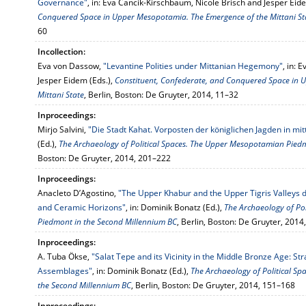
Governance"
, in: Eva Cancik-Kirschbaum, Nicole Brisch and Jesper Eid
Conquered Space in Upper Mesopotamia. The Emergence of the Mittani St
60
Incollection:
Eva von Dassow,
"Levantine Polities under Mittanian Hegemony"
, in: 
Jesper Eidem (Eds.),
Constituent, Confederate, and Conquered Space in 
Mittani State
, Berlin, Boston: De Gruyter, 2014, 11–32
Inproceedings:
Mirjo Salvini,
"Die Stadt Kahat. Vorposten der königlichen Jagden in mit
(Ed.),
The Archaeology of Political Spaces. The Upper Mesopotamian Pied
Boston: De Gruyter, 2014, 201–222
Inproceedings:
Anacleto D’Agostino,
"The Upper Khabur and the Upper Tigris Valleys 
and Ceramic Horizons"
, in: Dominik Bonatz (Ed.),
The Archaeology of Po
Piedmont in the Second Millennium BC
, Berlin, Boston: De Gruyter, 201
Inproceedings:
A. Tuba Ökse,
"Salat Tepe and its Vicinity in the Middle Bronze Age: S
Assemblages"
, in: Dominik Bonatz (Ed.),
The Archaeology of Political S
the Second Millennium BC
, Berlin, Boston: De Gruyter, 2014, 151–168
Inproceedings: