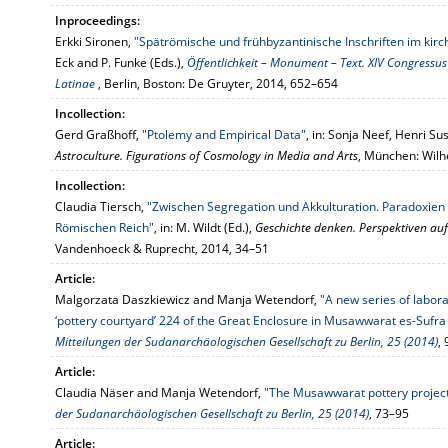
Inproceedings:
Erkki Sironen,
"Spätrömische und frühbyzantinische Inschriften im kirch
Eck and P. Funke (Eds.),
Öffentlichkeit – Monument – Text. XIV Congressus
Latinae
, Berlin, Boston: De Gruyter, 2014, 652–654
Incollection:
Gerd Graßhoff,
"Ptolemy and Empirical Data"
, in: Sonja Neef, Henri S
Astroculture. Figurations of Cosmology in Media and Arts
, München: Wilh
Incollection:
Claudia Tiersch,
"Zwischen Segregation und Akkulturation. Paradoxien 
Römischen Reich"
, in: M. Wildt (Ed.),
Geschichte denken. Perspektiven auf
Vandenhoeck & Ruprecht, 2014, 34–51
Article:
Malgorzata Daszkiewicz and Manja Wetendorf,
"A new series of labor
‘pottery courtyard’ 224 of the Great Enclosure in Musawwarat es-Sufra
Mitteilungen der Sudanarchäologischen Gesellschaft zu Berlin, 25 (2014)
,
Article:
Claudia Näser and Manja Wetendorf,
"The Musawwarat pottery projec
der Sudanarchäologischen Gesellschaft zu Berlin, 25 (2014)
, 73–95
Article: