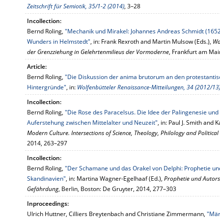
Zeitschrift für Semiotik, 35/1-2 (2014)
, 3–28
Incollection:
Bernd Roling,
"Mechanik und Mirakel: Johannes Andreas Schmidt (165
Wunders in Helmstedt"
, in: Frank Rexroth and Martin Mulsow (Eds.),
Wa
der Grenzziehung in Gelehrtenmilieus der Vormoderne
, Frankfurt am Ma
Article:
Bernd Roling,
"Die Diskussion der anima brutorum an den protestantis
Hintergründe"
, in:
Wolfenbütteler Renaissance-Mitteilungen, 34 (2012/13)
Incollection:
Bernd Roling,
"Die Rose des Paracelsus. Die Idee der Palingenesie und
Auferstehung zwischen Mittelalter und Neuzeit"
, in: Paul J. Smith and 
Modern Culture. Intersections of Science, Theology, Philology and Politica
2014, 263–297
Incollection:
Bernd Roling,
"Der Schamane und das Orakel von Delphi: Prophetie un
Skandinavien"
, in: Martina Wagner-Egelhaaf (Ed.),
Prophetie und Autors
Gefährdung
, Berlin, Boston: De Gruyter, 2014, 277–303
Inproceedings:
Ulrich Huttner, Cilliers Breytenbach and Christiane Zimmermann,
"Mär