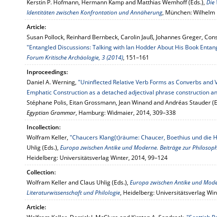
Kerstin P. Hofmann, Hermann Kamp and Matthias Wemhoff (Eds.),
Die 
Identitäten zwischen Konfrontation und Annäherung
, München: Wilhelm 
Article:
Susan Pollock, Reinhard Bernbeck, Carolin Jauß, Johannes Greger, Con
"Entangled Discussions: Talking with Ian Hodder About His Book Entan
Forum Kritische Archäologie, 3 (2014)
, 151–161
Inproceedings:
Daniel A. Werning,
"Uninflected Relative Verb Forms as Converbs and
Emphatic Construction as a detached adjectival phrase construction a
Stéphane Polis, Eitan Grossmann, Jean Winand and Andréas Stauder (E
Egyptian Grammar
, Hamburg: Widmaier, 2014, 309–338
Incollection:
Wolfram Keller,
"Chaucers Klang(t)räume: Chaucer, Boethius und die 
Uhlig (Eds.),
Europa zwischen Antike und Moderne. Beiträge zur Philosophi
Heidelberg: Universitätsverlag Winter, 2014, 99–124
Collection:
Wolfram Keller and Claus Uhlig (Eds.),
Europa zwischen Antike und Moder
Literaturwissenschaft und Philologie
, Heidelberg: Universitätsverlag Win
Article: