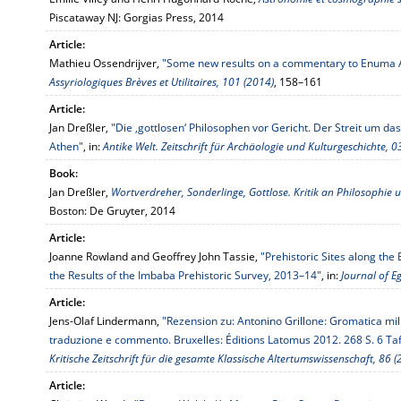
Piscataway NJ: Gorgias Press, 2014
Article:
Mathieu Ossendrijver,
"Some new results on a commentary to Enuma An
Assyriologiques Brèves et Utilitaires, 101 (2014)
, 158–161
Article:
Jan Dreßler,
"Die ‚gottlosen‘ Philosophen vor Gericht. Der Streit um da
Athen"
, in:
Antike Welt. Zeitschrift für Archäologie und Kulturgeschichte, 
Book:
Jan Dreßler,
Wortverdreher, Sonderlinge, Gottlose. Kritik an Philosophie 
Boston: De Gruyter, 2014
Article:
Joanne Rowland and Geoffrey John Tassie,
"Prehistoric Sites along the
the Results of the Imbaba Prehistoric Survey, 2013–14"
, in:
Journal of E
Article:
Jens-Olaf Lindermann,
"Rezension zu: Antonino Grillone: Gromatica milit
traduzione e commento. Bruxelles: Éditions Latomus 2012. 268 S. 6 Taf.
Kritische Zeitschrift für die gesamte Klassische Altertumswissenschaft, 86 
Article: