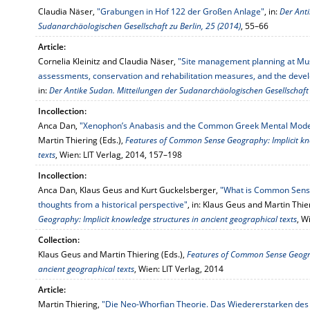
Claudia Näser,
"Grabungen in Hof 122 der Großen Anlage"
, in:
Der Anti
Sudanarchäologischen Gesellschaft zu Berlin, 25 (2014)
, 55–66
Article:
Cornelia Kleinitz and Claudia Näser,
"Site management planning at Mus
assessments, conservation and rehabilitation measures, and the develo
in:
Der Antike Sudan. Mitteilungen der Sudanarchäologischen Gesellschaft 
Incollection:
Anca Dan,
"Xenophon’s Anabasis and the Common Greek Mental Model
Martin Thiering (Eds.),
Features of Common Sense Geography: Implicit kno
texts
, Wien: LIT Verlag, 2014, 157–198
Incollection:
Anca Dan, Klaus Geus and Kurt Guckelsberger,
"What is Common Sense
thoughts from a historical perspective"
, in: Klaus Geus and Martin Thie
Geography: Implicit knowledge structures in ancient geographical texts
, W
Collection:
Klaus Geus and Martin Thiering (Eds.),
Features of Common Sense Geogra
ancient geographical texts
, Wien: LIT Verlag, 2014
Article:
Martin Thiering,
"Die Neo-Whorfian Theorie. Das Wiedererstarken des Li