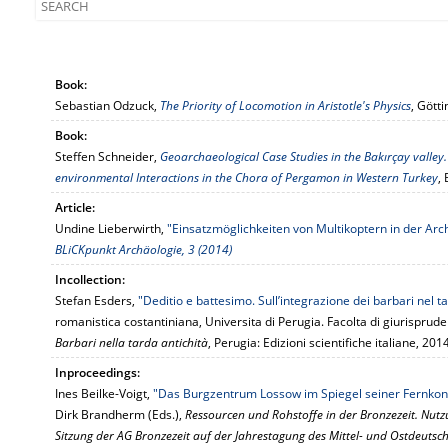
Book:
Sebastian Odzuck,
The Priority of Locomotion in Aristotle's Physics
, Gött
Book:
Steffen Schneider,
Geoarchaeological Case Studies in the Bakırçay vall
environmental Interactions in the Chora of Pergamon in Western Turkey
,
Article:
Undine Lieberwirth,
"Einsatzmöglichkeiten von Multikoptern in der Ar
BLiCKpunkt Archäologie, 3 (2014)
Incollection:
Stefan Esders,
"Deditio e battesimo. Sull’integrazione dei barbari nel
romanistica costantiniana, Universita di Perugia. Facolta di giurisprud
Barbari nella tarda antichità
, Perugia: Edizioni scientifiche italiane, 20
Inproceedings:
Ines Beilke-Voigt,
"Das Burgzentrum Lossow im Spiegel seiner Fernkon
Dirk Brandherm (Eds.),
Ressourcen und Rohstoffe in der Bronzezeit. Nutzu
Sitzung der AG Bronzezeit auf der Jahrestagung des Mittel- und Ostdeuts