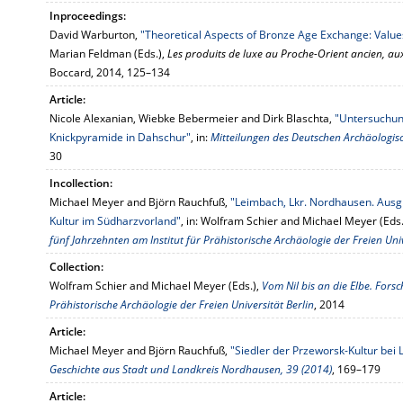
Inproceedings:
David Warburton,
"Theoretical Aspects of Bronze Age Exchange: Value
Marian Feldman (Eds.),
Les produits de luxe au Proche-Orient ancien, au
Boccard, 2014, 125–134
Article:
Nicole Alexanian, Wiebke Bebermeier and Dirk Blaschta,
"Untersuchun
Knickpyramide in Dahschur"
, in:
Mitteilungen des Deutschen Archäologisch
30
Incollection:
Michael Meyer and Björn Rauchfuß,
"Leimbach, Lkr. Nordhausen. Ausg
Kultur im Südharzvorland"
, in: Wolfram Schier and Michael Meyer (Eds.
fünf Jahrzehnten am Institut für Prähistorische Archäologie der Freien Univ
Collection:
Wolfram Schier and Michael Meyer (Eds.),
Vom Nil bis an die Elbe. Fors
Prähistorische Archäologie der Freien Universität Berlin
, 2014
Article:
Michael Meyer and Björn Rauchfuß,
"Siedler der Przeworsk-Kultur bei
Geschichte aus Stadt und Landkreis Nordhausen, 39 (2014)
, 169–179
Article: