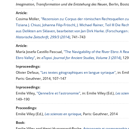
Imagination, Transformation und die Entstehung des Neuen
, Berlin, Bos
Article:
Cosima Möller,
"Rezension zu: Corpus der römischen Rechtsquellen zur
Tiziana J. Chiusi, Johanna Filip-Fröschl, J. Michael Rainer, Teil III Die 
aus Delikten am Sklaven, bearbeitet von Jan Dirk Harke. (Forschungen z
Historische Zeitschrift, 299/3 (2014)
, 741–743
Article:
María Josefa Castillo Pascual,
"The Navigability of the River Ebro: A Re
Ebro Valley"
, in:
eTopoi. Journal for Ancient Studies, Volume 3 (2014)
, 12
Inproceedings:
Olivier Defaux,
"Les textes géographiques en langue syriaque"
, in: Emi
Paris: Geuthner, 2014, 107–147
Inproceedings:
Emilie Villey,
"Qennešre et l'astronomie"
, in: Emilie Villey (Ed.),
Les scie
149–190
Proceedings:
Emilie Villey (Ed.),
Les sciences en syriaque
, Paris: Geuthner, 2014
Book:
Emilie Villey and Henri Hugonnard-Roche,
Astronomie et cosmographie sy