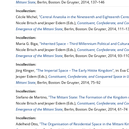
Mittani State
, Berlin, Boston: De Gruyter, 2014, 137–146
Incollection:
Cécile Michel,
"Central Anatolia in the Nineteenth and Eighteenth Cent
Nicole Brisch and Jesper Eidem (Eds.),
Constituent, Confederate, and C
Emergence of the Mittani State
, Berlin, Boston: De Gruyter, 2014, 111–1
Incollection:
Maria G. Biga,
"Inherited Space – Third Millennium Political and Cultur
Nicole Brisch and Jesper Eidem (Eds.),
Constituent, Confederate, and C
Emergence of the Mittani State
, Berlin, Boston: De Gruyter, 2014, 93–11
Incollection:
Jörg Klinger,
"The Imperial Space – The Early Hittite Kingdom"
, in: Eva
Jesper Eidem (Eds.),
Constituent, Confederate, and Conquered Space in 
Mittani State
, Berlin, Boston: De Gruyter, 2014, 75–92
Incollection:
Stefano de Martino,
"The Mittani State: The Formation of the Kingdom o
Nicole Brisch and Jesper Eidem (Eds.),
Constituent, Confederate, and C
Emergence of the Mittani State
, Berlin, Boston: De Gruyter, 2014, 61–74
Incollection:
Adelheid Otto,
"The Organisation of Residential Space in the Mittani K