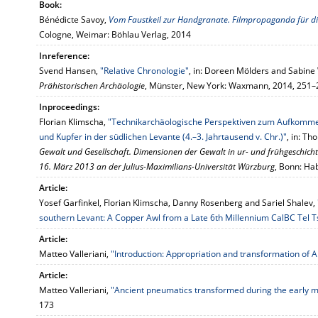
Book:
Bénédicte Savoy,
Vom Faustkeil zur Handgranate. Filmpropaganda für d
Cologne, Weimar: Böhlau Verlag, 2014
Inreference:
Svend Hansen,
"Relative Chronologie"
, in: Doreen Mölders and Sabine
Prähistorischen Archäologie
, Münster, New York: Waxmann, 2014, 251–
Inproceedings:
Florian Klimscha,
"Technikarchäologische Perspektiven zum Aufkommen 
und Kupfer in der südlichen Levante (4.–3. Jahrtausend v. Chr.)"
, in: Th
Gewalt und Gesellschaft. Dimensionen der Gewalt in ur- und frühgeschicht
16. März 2013 an der Julius-Maximilians-Universität Würzburg
, Bonn: Ha
Article:
Yosef Garfinkel, Florian Klimscha, Danny Rosenberg and Sariel Shalev,
southern Levant: A Copper Awl from a Late 6th Millennium CalBC Tel Ts
Article:
Matteo Valleriani,
"Introduction: Appropriation and transformation of A
Article:
Matteo Valleriani,
"Ancient pneumatics transformed during the early 
173