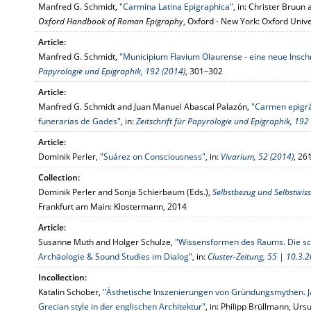
Manfred G. Schmidt,
"Carmina Latina Epigraphica"
, in: Christer Bruu
Oxford Handbook of Roman Epigraphy
, Oxford - New York: Oxford Univ
Article:
Manfred G. Schmidt,
"Municipium Flavium Olaurense - eine neue Inschr
Papyrologie und Epigraphik, 192 (2014)
, 301–302
Article:
Manfred G. Schmidt and Juan Manuel Abascal Palazón,
"Carmen epigrá
funerarias de Gades"
, in:
Zeitschrift für Papyrologie und Epigraphik, 192
Article:
Dominik Perler,
"Suárez on Consciousness"
, in:
Vivarium, 52 (2014)
, 26
Collection:
Dominik Perler and Sonja Schierbaum (Eds.),
Selbstbezug und Selbstwisse
Frankfurt am Main: Klostermann, 2014
Article:
Susanne Muth and Holger Schulze,
"Wissensformen des Raums. Die s
Archäologie & Sound Studies im Dialog"
, in:
Cluster-Zeitung, 55 | 10.3.
Incollection:
Katalin Schober,
"Ästhetische Inszenierungen von Gründungsmythen. J
Grecian style in der englischen Architektur"
, in: Philipp Brüllmann, Ur