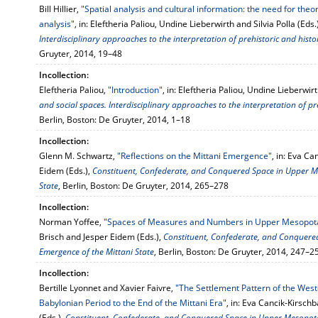
Bill Hillier,
"Spatial analysis and cultural information: the need for the
analysis"
, in: Eleftheria Paliou, Undine Lieberwirth and Silvia Polla (Eds.
Interdisciplinary approaches to the interpretation of prehistoric and histo
Gruyter, 2014, 19–48
Incollection:
Eleftheria Paliou,
"Introduction"
, in: Eleftheria Paliou, Undine Lieberwirt
and social spaces. Interdisciplinary approaches to the interpretation of pr
Berlin, Boston: De Gruyter, 2014, 1–18
Incollection:
Glenn M. Schwartz,
"Reflections on the Mittani Emergence"
, in: Eva C
Eidem (Eds.),
Constituent, Confederate, and Conquered Space in Upper M
State
, Berlin, Boston: De Gruyter, 2014, 265–278
Incollection:
Norman Yoffee,
"Spaces of Measures and Numbers in Upper Mesopot
Brisch and Jesper Eidem (Eds.),
Constituent, Confederate, and Conquere
Emergence of the Mittani State
, Berlin, Boston: De Gruyter, 2014, 247–2
Incollection:
Bertille Lyonnet and Xavier Faivre,
"The Settlement Pattern of the Wes
Babylonian Period to the End of the Mittani Era"
, in: Eva Cancik-Kirsc
(Eds.),
Constituent, Confederate, and Conquered Space in Upper Mesopota