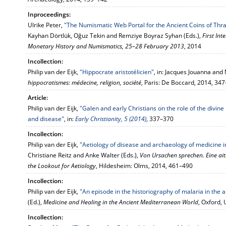
Inproceedings:
Ulrike Peter,
"The Numismatic Web Portal for the Ancient Coins of Th
Kayhan Dörtlük, Oğuz Tekin and Remziye Boyraz Syhan (Eds.),
First In
Monetary History and Numismatics, 25–28 February 2013
, 2014
Incollection:
Philip van der Eijk,
"Hippocrate aristotélicien"
, in: Jacques Jouanna and 
hippocratismes: médecine, religion, société
, Paris: De Boccard, 2014, 34
Article:
Philip van der Eijk,
"Galen and early Christians on the role of the divine
and disease"
, in:
Early Christianity, 5 (2014)
, 337–370
Incollection:
Philip van der Eijk,
"Aetiology of disease and archaeology of medicine i
Christiane Reitz and Anke Walter (Eds.),
Von Ursachen sprechen. Eine ait
the Lookout for Aetiology
, Hildesheim: Olms, 2014, 461–490
Incollection:
Philip van der Eijk,
"An episode in the historiography of malaria in the 
(Ed.),
Medicine and Healing in the Ancient Mediterranean World
, Oxford,
Incollection: