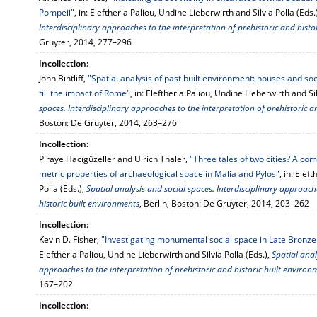
Pompeii"
, in: Eleftheria Paliou, Undine Lieberwirth and Silvia Polla (Eds.
Interdisciplinary approaches to the interpretation of prehistoric and histo
Gruyter, 2014, 277–296
Incollection:
John Bintliff,
"Spatial analysis of past built environment: houses and so
till the impact of Rome"
, in: Eleftheria Paliou, Undine Lieberwirth and Sil
spaces. Interdisciplinary approaches to the interpretation of prehistoric a
Boston: De Gruyter, 2014, 263–276
Incollection:
Piraye Hacıgüzeller and Ulrich Thaler,
"Three tales of two cities? A com
metric properties of archaeological space in Malia and Pylos"
, in: Elef
Polla (Eds.),
Spatial analysis and social spaces. Interdisciplinary approach
historic built environments
, Berlin, Boston: De Gruyter, 2014, 203–262
Incollection:
Kevin D. Fisher,
"Investigating monumental social space in Late Bronze
Eleftheria Paliou, Undine Lieberwirth and Silvia Polla (Eds.),
Spatial anal
approaches to the interpretation of prehistoric and historic built environ
167–202
Incollection: