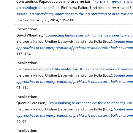
Constantinos Papadopoulos and Graeme Earl,
"Formal three-dimensio
archaeological spaces"
, in: Eleftheria Paliou, Undine Lieberwirth and Sil
spaces. Interdisciplinary approaches to the interpretation of prehistoric a
Boston: De Gruyter, 2014, 135–166
Incollection:
David Wheatley,
"Connecting landscapes with built environments: visibi
Eleftheria Paliou, Undine Lieberwirth and Silvia Polla (Eds.),
Spatial anal
approaches to the interpretation of prehistoric and historic built environ
115–134
Incollection:
Eleftheria Paliou,
"Visibility analysis in 3D built spaces: a new dimensi
Eleftheria Paliou, Undine Lieberwirth and Silvia Polla (Eds.),
Spatial anal
approaches to the interpretation of prehistoric and historic built environ
91–114
Incollection:
Quentin Letesson,
"From building to architecture: the rise of configura
Eleftheria Paliou, Undine Lieberwirth and Silvia Polla (Eds.),
Spatial anal
approaches to the interpretation of prehistoric and historic built environ
49–90
Incollection: