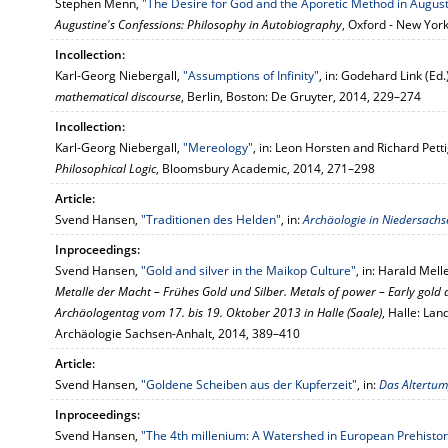
Stephen Menn,
"The Desire for God and the Aporetic Method in August
Augustine's Confessions: Philosophy in Autobiography
, Oxford - New Yor
Incollection:
Karl-Georg Niebergall,
"Assumptions of Infinity"
, in: Godehard Link (Ed.
mathematical discourse
, Berlin, Boston: De Gruyter, 2014, 229–274
Incollection:
Karl-Georg Niebergall,
"Mereology"
, in: Leon Horsten and Richard Pett
Philosophical Logic
, Bloomsbury Academic, 2014, 271–298
Article:
Svend Hansen,
"Traditionen des Helden"
, in:
Archäologie in Niedersachs
Inproceedings:
Svend Hansen,
"Gold and silver in the Maikop Culture"
, in: Harald Mell
Metalle der Macht – Frühes Gold und Silber. Metals of power – Early gold a
Archäologentag vom 17. bis 19. Oktober 2013 in Halle (Saale)
, Halle: La
Archäologie Sachsen-Anhalt, 2014, 389–410
Article:
Svend Hansen,
"Goldene Scheiben aus der Kupferzeit"
, in:
Das Altertum
Inproceedings:
Svend Hansen,
"The 4th millenium: A Watershed in European Prehistor