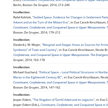
Berlin, Boston: De Gruyter, 2014, 213–246
Incollection:
Rafał Koliński,
"Settled Space. Evidence for Changes in Settlement Pat
Advent and at the Turn of the Mittani Era"
, in: Eva Cancik-Kirschbaum, 
Constituent, Confederate, and Conquered Space in Upper Mesopotamia. Th
Boston: De Gruyter, 2014, 179–212
Incollection:
Diederik J. W. Meijer,
"Marginal and Steppic Areas as Sources for Archa
Symbiosis” of Town and Country"
, in: Eva Cancik-Kirschbaum, Nicole B
Confederate, and Conquered Space in Upper Mesopotamia. The Emergence 
Gruyter, 2014, 163–178
Incollection:
Michaël Guichard,
"Political Space – Local Political Structures in North
Maras in the Eighteenth Century BC"
, in: Eva Cancik-Kirschbaum, Nicol
Constituent, Confederate, and Conquered Space in Upper Mesopotamia. Th
Boston: De Gruyter, 2014, 147–162
Incollection:
Jesper Eidem,
"The Kingdom of Šamšī-Adad and its Legacies"
, in: Eva
Jesper Eidem (Eds.),
Constituent, Confederate, and Conquered Space in 