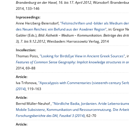
Brandenburg an der Havel, 16. bis 17. April 2012
, Wünsdorf: Brandenbu
2014, 133–146
Inproceedings:
Anne Herzberg-Beiersdorf,
"Felsinschriften und -bilder als Medium de
des Neuen Reiches: ein Befund aus der Aswâner Region"
, in: Gregor 
Gabler (Eds.),
Bild: Ästhetik – Medium – Kommunikation. Beiträge des drit
3), 7. bis 9.12.2012
, Wiesbaden: Harrassowitz Verlag, 2014
Incollection:
Thomas Poiss,
"Looking for BirdsEye View in Ancient Greek Sources"
, 
Features of Common Sense Geography: Implicit knowledge structures in an
2014, 69–88
Article:
Iva Trifonova,
"Apocalypsis with Commentaries (sixteenth-century Serb
(2014)
, 119–163
Article:
Bernd Müller-Neuhof ,
"Nördliche Badia, Jordanien. Aride Lebensräume i
Mobile Subsistenz, Kommunikation und Ressourcennutzung. Die Arbeit
Forschungsberichte des DAI, Faszikel 3 (2014)
, 62–70
Article: