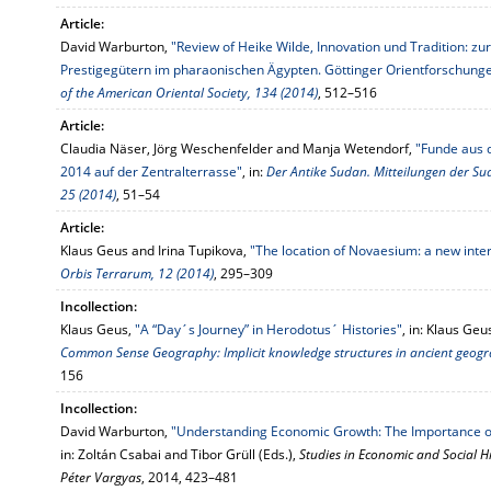
Article:
David Warburton,
"Review of Heike Wilde, Innovation und Tradition: z
Prestigegütern im pharaonischen Ägypten. Göttinger Orientforschunge
of the American Oriental Society, 134 (2014)
, 512–516
Article:
Claudia Näser, Jörg Weschenfelder and Manja Wetendorf,
"Funde aus
2014 auf der Zentralterrasse"
, in:
Der Antike Sudan. Mitteilungen der Su
25 (2014)
, 51–54
Article:
Klaus Geus and Irina Tupikova,
"The location of Novaesium: a new inter
Orbis Terrarum, 12 (2014)
, 295–309
Incollection:
Klaus Geus,
"A “Day´s Journey” in Herodotus´ Histories"
, in: Klaus Geu
Common Sense Geography: Implicit knowledge structures in ancient geogra
156
Incollection:
David Warburton,
"Understanding Economic Growth: The Importance o
in: Zoltán Csabai and Tibor Grüll (Eds.),
Studies in Economic and Social H
Péter Vargyas
, 2014, 423–481