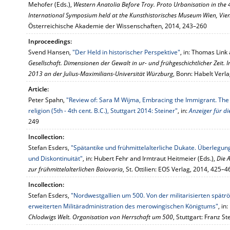
Mehofer (Eds.),
Western Anatolia Before Troy. Proto Urbanisation in the 
International Symposium held at the Kunsthistorisches Museum Wien, Vie
Österreichische Akademie der Wissenschaften, 2014, 243–260
Inproceedings:
Svend Hansen,
"Der Held in historischer Perspektive"
, in: Thomas Link
Gesellschaft. Dimensionen der Gewalt in ur- und frühgeschichtlicher Zeit
2013 an der Julius-Maximilians-Universität Würzburg
, Bonn: Habelt Verl
Article:
Peter Spahn,
"Review of: Sara M Wijma, Embracing the Immigrant. The P
religion (5th - 4th cent. B.C.), Stuttgart 2014: Steiner"
, in:
Anzeiger für di
249
Incollection:
Stefan Esders,
"Spätantike und frühmittelalterliche Dukate. Überlegun
und Diskontinuität"
, in: Hubert Fehr and Irmtraut Heitmeier (Eds.),
Die 
zur frühmittelalterlichen Baiovaria
, St. Ottilien: EOS Verlag, 2014, 425–4
Incollection:
Stefan Esders,
"Nordwestgallien um 500. Von der militarisierten spätr
erweiterten Militäradministration des merowingischen Königtums"
, in
Chlodwigs Welt. Organisation von Herrschaft um 500
, Stuttgart: Franz S