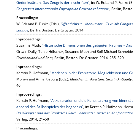
Gedenkstätten. Das Zeugnis der Inschriften"
, in: W. Eck and P. Funke (E
Congressus Internationalis Epigraphiae Graecae et Latinae
, Berlin, Bost
Proceedings:
W. Eck and P. Funke (Eds.),
Öffentlichkeit – Monument – Text. XIV Congres
Latinae
, Berlin, Boston: De Gruyter, 2014
Inproceedings:
Susanne Muth,
"Historische Dimensionen des gebauten Raumes - Das 
Ortwin Dally, Tonio Hölscher, Susanne Muth and Rolf Michael Schneider
Griechenland und Rom
, Berlin, Boston: De Gruyter, 2014, 285–329
Inproceedings:
Kerstin P. Hofmann,
"Mädchen in der Prähistorie. Möglichkeiten und 
Moraw and Anna Kieburg (Eds.),
Mädchen im Altertum. Girls in Antiquity
40
Inproceedings:
Kerstin P. Hofmann,
"Akkulturation und die Konstituierung von Identit
anhand des Fallbeispieles der hogbacks"
, in: Kerstin P. Hofmann, He
Die Wikinger und das Fränkische Reich. Identitäten zwischen Konfrontat
Verlag, 2014, 21–50
Proceedings: