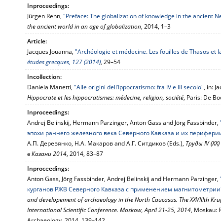
Inproceedings:
Jürgen Renn,
"Preface: The globalization of knowledge in the ancient N
the ancient world in an age of globalization
, 2014, 1–3
Article:
Jacques Jouanna,
"Archéologie et médecine. Les fouilles de Thasos et 
études grecques, 127 (2014)
, 29–54
Incollection:
Daniela Manetti,
"Alle origini dell’Ippocratismo: fra IV e III secolo"
, in: 
Hippocrate et les hippocratismes: médecine, religion, société
, Paris: De B
Inproceedings:
Andrej Belinskij, Hermann Parzinger, Anton Gass and Jörg Fassbinder,
эпохи раннего железного века Северного Кавказа и их перифер
А.П. Деревянко, Н.А. Макаров and А.Г. Ситдиков (Eds.),
Труды IV (XX
в Казани 2014
, 2014, 83–87
Inproceedings:
Anton Gass, Jörg Fassbinder, Andrej Belinskij and Hermann Parzinger,
курганов РЖВ Северного Кавказа с применением магнитометрии
and developement of archaeology in the North Caucasus. The XXVIIIth Krup
International Scientific Conference. Moskow, April 21-25, 2014
, Moskau: 
Archaeology, 2014, 139–142