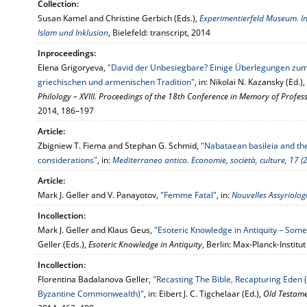
Collection:
Susan Kamel and Christine Gerbich (Eds.),
Experimentierfeld Museum. I
Islam und Inklusion
, Bielefeld: transcript, 2014
Inproceedings:
Elena Grigoryeva,
"David der Unbesiegbare? Einige Überlegungen zu
griechischen und armenischen Tradition"
, in: Nikolai N. Kazansky (Ed.),
Philology – XVIII. Proceedings of the 18th Conference in Memory of Profe
2014, 186–197
Article:
Zbigniew T. Fiema and Stephan G. Schmid,
"Nabataean basileia and th
considerations"
, in:
Mediterraneo antico. Economie, società, culture, 17 (
Article:
Mark J. Geller and V. Panayotov,
"Femme Fatal"
, in:
Nouvelles Assyriologi
Incollection:
Mark J. Geller and Klaus Geus,
"Esoteric Knowledge in Antiquity – Som
Geller (Eds.),
Esoteric Knowledge in Antiquity
, Berlin: Max-Planck-Instit
Incollection:
Florentina Badalanova Geller,
"Recasting The Bible, Recapturing Eden 
Byzantine Commonwealth)"
, in: Eibert J. C. Tigchelaar (Ed.),
Old Testame