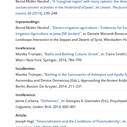
Bernd Müller-Neuhof ,
"A ‘marginal region’ with many options: the diver
socioeconomic activities in the hinterland of Jawa"
, in:
Levant. The Journa
Levant, 46 (2014)
, 230–248
Inproceedings:
Bernd Müller-Neuhof ,
"Desert irrigation agriculture – Evidences for 
Irrigation Agriculture at Jawa (NE-Jordan)"
, in: Daniele Morandi Bonacos
Landscape Interaction in the Steppes and Deserts of Syria
, Wiesbaden: Ha
Inreference:
Monika Trümper,
"Baths and Bathing Culture, Greek"
, in: Claire Smith 
Wien / New York: Springer, 2014, 784–799
Incollection:
Monika Trümper,
"Bathing in the Sanctuaries of Asklepios and Apollo 
Avramidou and Denise Demetriou (Eds.),
Approaching the Ancient Artifa
Berlin, Boston: De Gruyter, 2014, 211–231
Inreference:
Jaime Curbera,
"Defixiones"
, in: Georgios K. Giannakis (Ed.),
Encycloped
Linguistics
, Leiden: Brill, 2014, 400–401
Article:
Joseph Vogl,
"Financialization and the Conditions of Postmodernity"
, in: