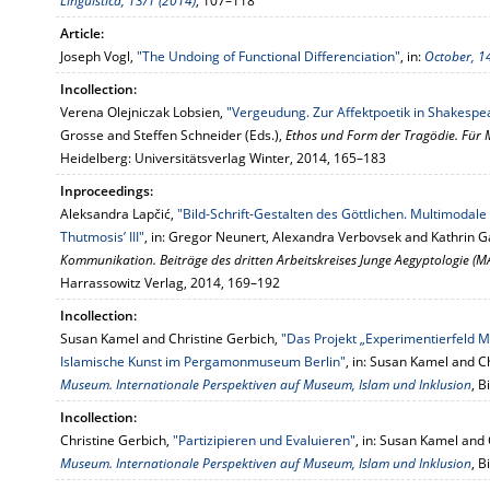
Linguística, 13/1 (2014)
, 107–118
Article:
Joseph Vogl,
"The Undoing of Functional Differenciation"
, in:
October, 1
Incollection:
Verena Olejniczak Lobsien,
"Vergeudung. Zur Affektpoetik in Shakespe
Grosse and Steffen Schneider (Eds.),
Ethos und Form der Tragödie. Für
Heidelberg: Universitätsverlag Winter, 2014, 165–183
Inproceedings:
Aleksandra Lapčić,
"Bild-Schrift-Gestalten des Göttlichen. Multimoda
Thutmosis’ III"
, in: Gregor Neunert, Alexandra Verbovsek and Kathrin Ga
Kommunikation. Beiträge des dritten Arbeitskreises Junge Aegyptologie (MA
Harrassowitz Verlag, 2014, 169–192
Incollection:
Susan Kamel and Christine Gerbich,
"Das Projekt „Experimentierfeld 
Islamische Kunst im Pergamonmuseum Berlin"
, in: Susan Kamel and Ch
Museum. Internationale Perspektiven auf Museum, Islam und Inklusion
, B
Incollection:
Christine Gerbich,
"Partizipieren und Evaluieren"
, in: Susan Kamel and 
Museum. Internationale Perspektiven auf Museum, Islam und Inklusion
, B