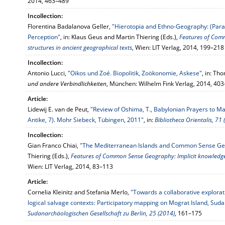
2014, 463–489
Incollection:
Florentina Badalanova Geller,
"Hierotopia and Ethno-Geography: (Para
Perception"
, in: Klaus Geus and Martin Thiering (Eds.),
Features of Com
structures in ancient geographical texts
, Wien: LIT Verlag, 2014, 199–218
Incollection:
Antonio Lucci,
"Oikos und Zoé. Biopolitik, Zoökonomie, Askese"
, in: Th
und andere Verbindlichkeiten
, München: Wilhelm Fink Verlag, 2014, 40
Article:
Lidewij E. van de Peut,
"Review of Oshima, T., Babylonian Prayers to Mar
Antike, 7). Mohr Siebeck, Tübingen, 2011"
, in:
Bibliotheca Orientalis, 71 
Incollection:
Gian Franco Chiai,
"The Mediterranean Islands and Common Sense G
Thiering (Eds.),
Features of Common Sense Geography: Implicit knowledge 
Wien: LIT Verlag, 2014, 83–113
Article:
Cornelia Kleinitz and Stefania Merlo,
"Towards a collaborative explora
logical salvage contexts: Participatory mapping on Mograt Island, Suda
Sudanarchäologischen Gesellschaft zu Berlin, 25 (2014)
, 161–175