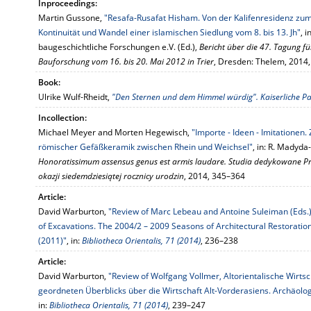
Inproceedings:
Martin Gussone,
"Resafa-Rusafat Hisham. Von der Kalifenresidenz zum
Kontinuität und Wandel einer islamischen Siedlung vom 8. bis 13. Jh"
, 
baugeschichtliche Forschungen e.V. (Ed.),
Bericht über die 47. Tagung 
Bauforschung vom 16. bis 20. Mai 2012 in Trier
, Dresden: Thelem, 2014
Book:
Ulrike Wulf-Rheidt,
"Den Sternen und dem Himmel würdig". Kaiserliche Pa
Incollection:
Michael Meyer and Morten Hegewisch,
"Importe - Ideen - Imitatione
römischer Gefäßkeramik zwischen Rhein und Weichsel"
, in: R. Madyda
Honoratissimum assensus genus est armis laudare. Studia dedykowane P
okazji siedemdziesiątej rocznicy urodzin
, 2014, 345–364
Article:
David Warburton,
"Review of Marc Lebeau and Antoine Suleiman (Eds.)
of Excavations. The 2004/2 – 2009 Seasons of Architectural Restoration
(2011)"
, in:
Bibliotheca Orientalis, 71 (2014)
, 236–238
Article:
David Warburton,
"Review of Wolfgang Vollmer, Altorientalische Wirts
geordneten Überblicks über die Wirtschaft Alt-Vorderasiens. Archäolo
in:
Bibliotheca Orientalis, 71 (2014)
, 239–247