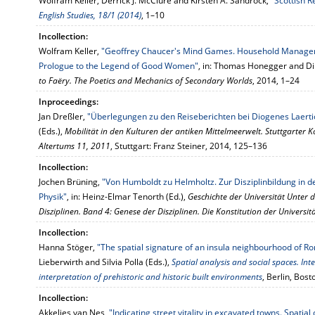
Wolfram Keller, Derrick J. McClure and Kirsten A. Sandrock,
"Scottish 
English Studies, 18/1 (2014)
, 1–10
Incollection:
Wolfram Keller,
"Geoffrey Chaucer's Mind Games. Household Manageme
Prologue to the Legend of Good Women"
, in: Thomas Honegger and Di
to Faëry. The Poetics and Mechanics of Secondary Worlds
, 2014, 1–24
Inproceedings:
Jan Dreßler,
"Überlegungen zu den Reiseberichten bei Diogenes Laerti
(Eds.),
Mobilität in den Kulturen der antiken Mittelmeerwelt. Stuttgarter 
Altertums 11, 2011
, Stuttgart: Franz Steiner, 2014, 125–136
Incollection:
Jochen Brüning,
"Von Humboldt zu Helmholtz. Zur Disziplinbildung in 
Physik"
, in: Heinz-Elmar Tenorth (Ed.),
Geschichte der Universität Unter 
Disziplinen. Band 4: Genese der Disziplinen. Die Konstitution der Universit
Incollection:
Hanna Stöger,
"The spatial signature of an insula neighbourhood of R
Lieberwirth and Silvia Polla (Eds.),
Spatial analysis and social spaces. Int
interpretation of prehistoric and historic built environments
, Berlin, Bos
Incollection:
Akkelies van Nes,
"Indicating street vitality in excavated towns. Spatial