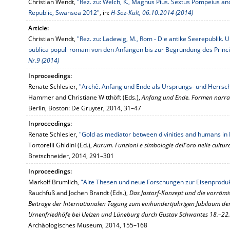
Christian Wendt,
"Rez. zu: Welch, K., Magnus Pius. Sextus Pompeius a
Republic, Swansea 2012"
, in:
H-Soz-Kult, 06.10.2014 (2014)
Article:
Christian Wendt,
"Rez. zu: Ladewig, M., Rom - Die antike Seerepublik.
publica populi romani von den Anfängen bis zur Begründung des Princi
Nr.9 (2014)
Inproceedings:
Renate Schlesier,
"Archê. Anfang und Ende als Ursprungs- und Herrsc
Hammer and Christiane Witthöft (Eds.),
Anfang und Ende. Formen narrat
Berlin, Boston: De Gruyter, 2014, 31–47
Inproceedings:
Renate Schlesier,
"Gold as mediator between divinities and humans in
Tortorelli Ghidini (Ed.),
Aurum. Funzioni e simbologie dell'oro nelle cultur
Bretschneider, 2014, 291–301
Inproceedings:
Markolf Brumlich,
"Alte Thesen und neue Forschungen zur Eisenprodukti
Rauchfuß and Jochen Brandt (Eds.),
Das Jastorf-Konzept und die vorrömis
Beiträge der Internationalen Tagung zum einhundertjährigen Jubiläum der
Urnenfriedhöfe bei Uelzen und Lüneburg durch Gustav Schwantes 18.–22
Archäologisches Museum, 2014, 155–168