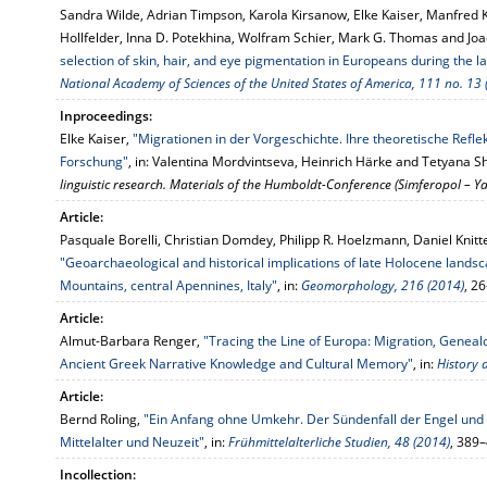
Sandra Wilde, Adrian Timpson, Karola Kirsanow, Elke Kaiser, Manfred 
Hollfelder, Inna D. Potekhina, Wolfram Schier, Mark G. Thomas and Jo
selection of skin, hair, and eye pigmentation in Europeans during the l
National Academy of Sciences of the United States of America, 111 no. 13 
Inproceedings:
Elke Kaiser,
"Migrationen in der Vorgeschichte. Ihre theoretische Refle
Forschung"
, in: Valentina Mordvintseva, Heinrich Härke and Tetyana S
linguistic research. Materials of the Humboldt-Conference (Simferopol – 
Article:
Pasquale Borelli, Christian Domdey, Philipp R. Hoelzmann, Daniel Knitt
"Geoarchaeological and historical implications of late Holocene lands
Mountains, central Apennines, Italy"
, in:
Geomorphology, 216 (2014)
, 2
Article:
Almut-Barbara Renger,
"Tracing the Line of Europa: Migration, Geneal
Ancient Greek Narrative Knowledge and Cultural Memory"
, in:
History 
Article:
Bernd Roling,
"Ein Anfang ohne Umkehr. Der Sündenfall der Engel und
Mittelalter und Neuzeit"
, in:
Frühmittelalterliche Studien, 48 (2014)
, 389
Incollection: