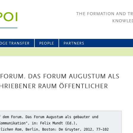
THE FORMATION AND T
KNOWLED
DGE TRANSFER
PEOPLE
PARTNERS
M FORUM. DAS FORUM AUGUSTUM ALS
HRIEBENER RAUM ÖFFENTLICHER
f dem Forum. Das Forum Augustum als gebauter und
Kommunikation"
, in: Felix Mundt (Ed.),
tlichen Rom
, Berlin, Boston: De Gruyter, 2012, 77–102