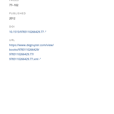
PAGES
77–102
PUBLISHED
2012
DOI
10.1515/9783110266429.77
URL
https:/​/​www.degruyter.com/​view/​
books/​9783110266429/​
9783110266429.77/​
9783110266429.77.xml