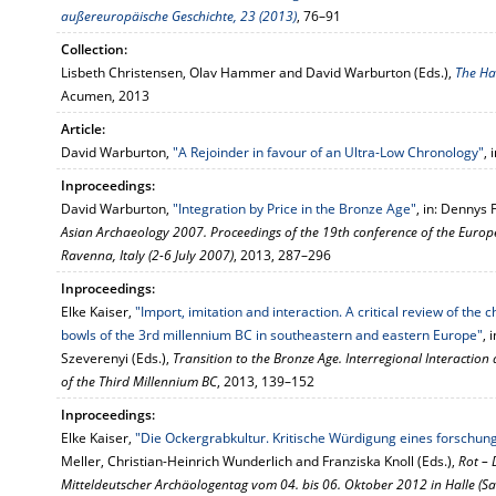
außereuropäische Geschichte, 23 (2013)
, 76–91
Collection:
Lisbeth Christensen, Olav Hammer and David Warburton (Eds.),
The Ha
Acumen, 2013
Article:
David Warburton,
"A Rejoinder in favour of an Ultra-Low Chronology"
, 
Inproceedings:
David Warburton,
"Integration by Price in the Bronze Age"
, in: Dennys 
Asian Archaeology 2007. Proceedings of the 19th conference of the Europ
Ravenna, Italy (2-6 July 2007)
, 2013, 287–296
Inproceedings:
Elke Kaiser,
"Import, imitation and interaction. A critical review of the
bowls of the 3rd millennium BC in southeastern and eastern Europe"
, 
Szeverenyi (Eds.),
Transition to the Bronze Age. Interregional Interaction
of the Third Millennium BC
, 2013, 139–152
Inproceedings:
Elke Kaiser,
"Die Ockergrabkultur. Kritische Würdigung eines forschun
Meller, Christian-Heinrich Wunderlich and Franziska Knoll (Eds.),
Rot – 
Mitteldeutscher Archäologentag vom 04. bis 06. Oktober 2012 in Halle (Sa