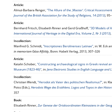
Article:
Almut-Barbara Renger,
"The Allure of the ‚Master‘. Critical Assessmen
Journal of the British Association for the Study of Religions, 14 (2013)
, 95
Article:
Bernhard Fritsch, Elisabeth Rinner and Gerd Graßhoff,
"3D Models of A
International Journal of Heritage in the Digital Era, Volume 2, Nr 3 (2013)
,
Incollection:
Manfred G. Schmidt,
"Inscriptiones Berolinenses Latinae"
, in: W. Eck a
in memoriam Géza Alföldy
, Bonn: Habelt Verlag, 2013, 307–326
Article:
Katalin Schober,
"Constructing archaeological signs in Greek revival arc
Museum (1823-46)"
, in:
Jena Electronic Studies in English Language and L
Incollection:
Christian Wendt,
"Herodot als Vater des politischen Realismus?"
, in: K
Poiss (Eds.),
Herodots Wege des Erzählens. Logos und Topos in den Histor
357
Book:
Elisabeth Rinner,
Zur Genese der Ortskoordinaten Kleinasiens in der Geo