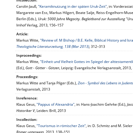
Incollection:
Carolin Jauß,
"Keramiknutzung in der späten Uruk-Zeit"
, in: Vorderasi
Margarete van Ess, Markus Hilgert, Beate Salje, Reiss-Engelhorn-Mu
Berlin (Eds.),
Uruk: 5000 Jahre Megacity. Begleitband zur Ausstellung "Ur
Imhof Verlag, 2013, 156–157
Article:
Markus Witte,
"Review of: M Bishop / B.E. Kelle, Biblical History and Is
Theologische Literaturzeitung, 138 (Mar 2013)
, 312–313
Inproceedings:
Markus Witte,
"Einheit und Vielheit Gottes im Spiegel der alttestament
(Ed.),
Gott - Götter - Götzen
, Leipzig: Evangelische Verlagsanstalt, 2013,
Proceedings:
Markus Witte and Tanja Pilger (Eds.),
Zion - Symbol des Lebens in Juden
Verlagsanstalt, 2013
Inreference:
Klaus Geus,
"Pappus of Alexandria"
, in: Hans-Joachim Gehrke (Ed.),
Jac
Historiker V
, Leiden: Brill, 2013
Incollection:
Klaus Geus,
"Tourismus in römischer Zeit"
, in: D. Schmitz and M. Sieler
Römer unterwegs
, 2013, 138–151