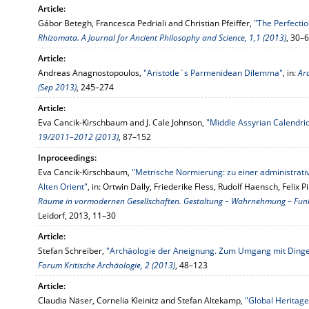
Article:
Gábor Betegh, Francesca Pedriali and Christian Pfeiffer,
"The Perfectio
Rhizomata. A Journal for Ancient Philosophy and Science, 1,1 (2013)
, 30–
Article:
Andreas Anagnostopoulos,
"Aristotle´s Parmenidean Dilemma"
, in:
Arc
(Sep 2013)
, 245–274
Article:
Eva Cancik-Kirschbaum and J. Cale Johnson,
"Middle Assyrian Calendri
19/2011–2012 (2013)
, 87–152
Inproceedings:
Eva Cancik-Kirschbaum,
"Metrische Normierung: zu einer administrat
Alten Orient"
, in: Ortwin Dally, Friederike Fless, Rudolf Haensch, Felix
Räume in vormodernen Gesellschaften. Gestaltung – Wahrnehmung – Fun
Leidorf, 2013, 11–30
Article:
Stefan Schreiber,
"Archäologie der Aneignung. Zum Umgang mit Dinge
Forum Kritische Archäologie, 2 (2013)
, 48–123
Article:
Claudia Näser, Cornelia Kleinitz and Stefan Altekamp,
"Global Heritage