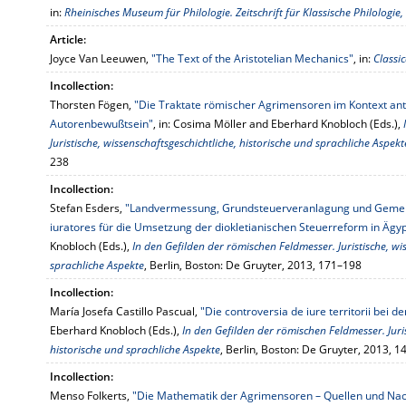
in:
Rheinisches Museum für Philologie. Zeitschrift für Klassische Philologie
Article:
Joyce Van Leeuwen,
"The Text of the Aristotelian Mechanics"
, in:
Classi
Incollection:
Thorsten Fögen,
"Die Traktate römischer Agrimensoren im Kontext antik
Autorenbewußtsein"
, in: Cosima Möller and Eberhard Knobloch (Eds.),
Juristische, wissenschaftsgeschichtliche, historische und sprachliche Aspekt
238
Incollection:
Stefan Esders,
"Landvermessung, Grundsteuerveranlagung und Gemein
iuratores für die Umsetzung der diokletianischen Steuerreform in Ägy
Knobloch (Eds.),
In den Gefilden der römischen Feldmesser. Juristische, wi
sprachliche Aspekte
, Berlin, Boston: De Gruyter, 2013, 171–198
Incollection:
María Josefa Castillo Pascual,
"Die controversia de iure territorii bei 
Eberhard Knobloch (Eds.),
In den Gefilden der römischen Feldmesser. Juris
historische und sprachliche Aspekte
, Berlin, Boston: De Gruyter, 2013, 
Incollection:
Menso Folkerts,
"Die Mathematik der Agrimensoren – Quellen und Na