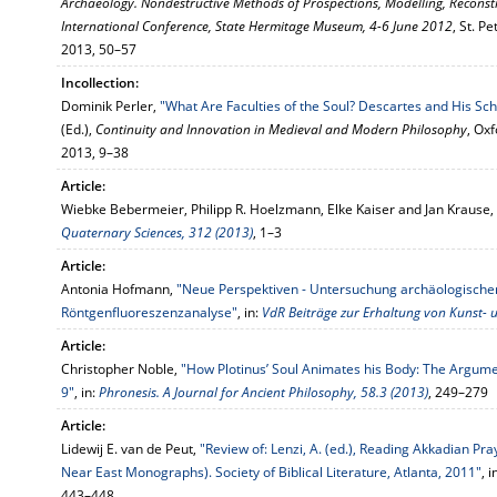
Archaeology. Nondestructive Methods of Prospections, Modelling, Reconstru
International Conference, State Hermitage Museum, 4-6 June 2012
, St. P
2013, 50–57
Incollection:
Dominik Perler,
"What Are Faculties of the Soul? Descartes and His Sc
(Ed.),
Continuity and Innovation in Medieval and Modern Philosophy
, Ox
2013, 9–38
Article:
Wiebke Bebermeier, Philipp R. Hoelzmann, Elke Kaiser and Jan Krause,
Quaternary Sciences, 312 (2013)
, 1–3
Article:
Antonia Hofmann,
"Neue Perspektiven - Untersuchung archäologischer
Röntgenfluoreszenzanalyse"
, in:
VdR Beiträge zur Erhaltung von Kunst- u
Article:
Christopher Noble,
"How Plotinus’ Soul Animates his Body: The Argumen
9"
, in:
Phronesis. A Journal for Ancient Philosophy, 58.3 (2013)
, 249–279
Article:
Lidewij E. van de Peut,
"Review of: Lenzi, A. (ed.), Reading Akkadian Pr
Near East Monographs). Society of Biblical Literature, Atlanta, 2011"
, i
443–448