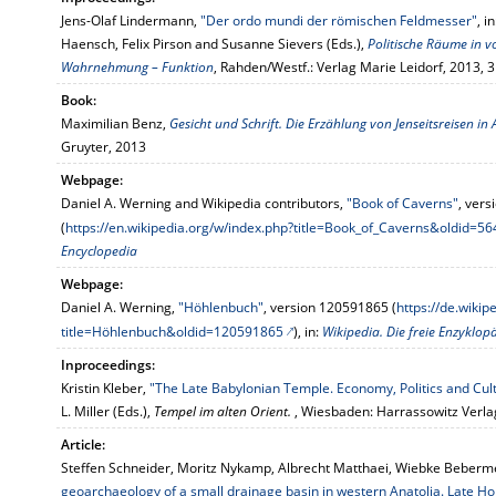
Jens-Olaf Lindermann,
"Der ordo mundi der römischen Feldmesser"
, i
Haensch, Felix Pirson and Susanne Sievers (Eds.),
Politische Räume in v
Wahrnehmung – Funktion
, Rahden/Westf.: Verlag Marie Leidorf, 2013, 
Book:
Maximilian Benz,
Gesicht und Schrift. Die Erzählung von Jenseitsreisen in 
Gruyter, 2013
Webpage:
Daniel A. Werning and Wikipedia contributors,
"Book of Caverns"
, ver
(
https://en.wikipedia.org/w/index.php?title=Book_of_Caverns&oldid=5
Encyclopedia
Webpage:
Daniel A. Werning,
"Höhlenbuch"
, version 120591865 (
https://de.wikip
title=Höhlenbuch&oldid=120591865
)
, in:
Wikipedia. Die freie Enzyklop
Inproceedings:
Kristin Kleber,
"The Late Babylonian Temple. Economy, Politics and Cul
L. Miller (Eds.),
Tempel im alten Orient.
, Wiesbaden: Harrassowitz Verla
Article:
Steffen Schneider, Moritz Nykamp, Albrecht Matthaei, Wiebke Bebermei
geoarchaeology of a small drainage basin in western Anatolia. Late 