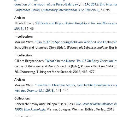
question of the mouth of the Paleo-Bakırçay"
, in:
LAC 2012: 2nd Interna
Conference, Berlin, Quaternary International, 312 (Okt 2013)
, 84–95
Article:
Nicole Brisch,
"Of Gods and Kings. Divine Kingship in Ancient Mesopot
(2013)
, 37–46
Incollection:
Markus Witte,
"Psalm 37 im Spannungsfeld von Weisheit und Eschatolo
Schöpflin and Johannes Diehl (Eds.),
Weisheit als Lebensgrundlage
, Berl
Incollection:
Cilliers Breytenbach,
"What's in the Name "Paul"? On Early Christian In
Gerhard Klumbies and David S. du Toit (Eds.),
Paulus – Werk und Wirkun
70. Geburtstag
, Tübingen: Mohr Siebeck, 2013, 463–477
Article:
Markus Witte,
"Review of: Christian Marek, Geschichte Kleinasiens in 
Welt des Orients, 43,1 (2013)
, 141–144
Collection:
Bénédicte Savoy and Philippa Sissis (Eds.),
Die Berliner Museumsinsel. I
1990). Eine Anthologie
, Vienna, Cologne, Weimar: Böhlau Verlag, 2013