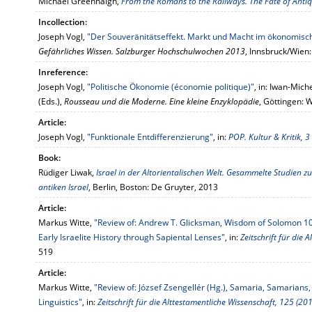
Michael Greenhalgh,
From the Romans to the Railways. The Fate of Antiqu
Incollection:
Joseph Vogl,
"Der Souveränitätseffekt. Markt und Macht im ökonomis
Gefährliches Wissen. Salzburger Hochschulwochen 2013
, Innsbruck/Wien:
Inreference:
Joseph Vogl,
"Politische Ökonomie (économie politique)"
, in: Iwan-Mich
(Eds.),
Rousseau und die Moderne. Eine kleine Enzyklopädie
, Göttingen: 
Article:
Joseph Vogl,
"Funktionale Entdifferenzierung"
, in:
POP. Kultur & Kritik, 3
Book:
Rüdiger Liwak,
Israel in der Altorientalischen Welt. Gesammelte Studien zu
antiken Israel
, Berlin, Boston: De Gruyter, 2013
Article:
Markus Witte,
"Review of: Andrew T. Glicksman, Wisdom of Solomon 10. 
Early Israelite History through Sapiental Lenses"
, in:
Zeitschrift für die 
519
Article:
Markus Witte,
"Review of: József Zsengellér (Hg.), Samaria, Samarians,
Linguistics"
, in:
Zeitschrift für die Alttestamentliche Wissenschaft, 125 (20