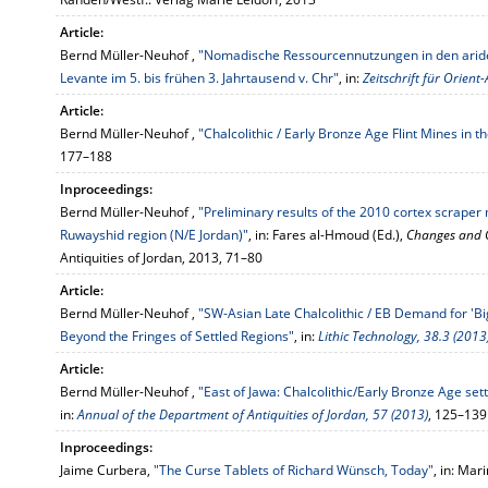
Article:
Bernd Müller-Neuhof ,
"Nomadische Ressourcennutzungen in den aride
Levante im 5. bis frühen 3. Jahrtausend v. Chr"
, in:
Zeitschrift für Orient
Article:
Bernd Müller-Neuhof ,
"Chalcolithic / Early Bronze Age Flint Mines in 
177–188
Inproceedings:
Bernd Müller-Neuhof ,
"Preliminary results of the 2010 cortex scraper
Ruwayshid region (N/E Jordan)"
, in: Fares al-Hmoud (Ed.),
Changes and 
Antiquities of Jordan, 2013, 71–80
Article:
Bernd Müller-Neuhof ,
"SW-Asian Late Chalcolithic / EB Demand for 'Big 
Beyond the Fringes of Settled Regions"
, in:
Lithic Technology, 38.3 (2013
Article:
Bernd Müller-Neuhof ,
"East of Jawa: Chalcolithic/Early Bronze Age settl
in:
Annual of the Department of Antiquities of Jordan, 57 (2013)
, 125–139
Inproceedings:
Jaime Curbera,
"The Curse Tablets of Richard Wünsch, Today"
, in: Ma