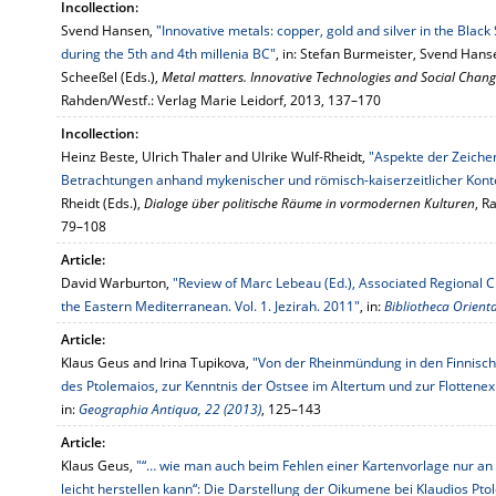
Incollection:
Svend Hansen,
"Innovative metals: copper, gold and silver in the Blac
during the 5th and 4th millenia BC"
, in: Stefan Burmeister, Svend Hans
Scheeßel (Eds.),
Metal matters. Innovative Technologies and Social Chang
Rahden/Westf.: Verlag Marie Leidorf, 2013, 137–170
Incollection:
Heinz Beste, Ulrich Thaler and Ulrike Wulf-Rheidt,
"Aspekte der Zeichen
Betrachtungen anhand mykenischer und römisch-kaiserzeitlicher Kont
Rheidt (Eds.),
Dialoge über politische Räume in vormodernen Kulturen
, R
79–108
Article:
David Warburton,
"Review of Marc Lebeau (Ed.), Associated Regional C
the Eastern Mediterranean. Vol. 1. Jezirah. 2011"
, in:
Bibliotheca Orienta
Article:
Klaus Geus and Irina Tupikova,
"Von der Rheinmündung in den Finnisch
des Ptolemaios, zur Kenntnis der Ostsee im Altertum und zur Flottenexp
in:
Geographia Antiqua, 22 (2013)
, 125–143
Article:
Klaus Geus,
"“… wie man auch beim Fehlen einer Kartenvorlage nur an
leicht herstellen kann“: Die Darstellung der Oikumene bei Klaudios Pt