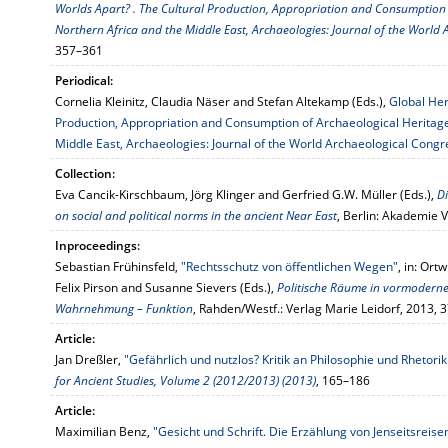
Worlds Apart? . The Cultural Production, Appropriation and Consumption 
Northern Africa and the Middle East, Archaeologies: Journal of the World 
357–361
Periodical:
Cornelia Kleinitz, Claudia Näser and Stefan Altekamp (Eds.),
Global Her
Production, Appropriation and Consumption of Archaeological Heritage
Middle East, Archaeologies: Journal of the World Archaeological Congr
Collection:
Eva Cancik-Kirschbaum, Jörg Klinger and Gerfried G.W. Müller (Eds.),
Di
on social and political norms in the ancient Near East
, Berlin: Akademie 
Inproceedings:
Sebastian Frühinsfeld,
"Rechtsschutz von öffentlichen Wegen"
, in: Ort
Felix Pirson and Susanne Sievers (Eds.),
Politische Räume in vormodernen
Wahrnehmung – Funktion
, Rahden/Westf.: Verlag Marie Leidorf, 2013, 
Article:
Jan Dreßler,
"Gefährlich und nutzlos? Kritik an Philosophie und Rhetori
for Ancient Studies, Volume 2 (2012/2013) (2013)
, 165–186
Article:
Maximilian Benz,
"Gesicht und Schrift. Die Erzählung von Jenseitsreisen