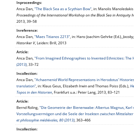
Inproceedings:
Anca Dan,
"The Black Sea as a Scythian Bow"
, in: Manolis Manoledakis 
Proceedings of the International Workshop on the Black Sea in Antiquity 
2013, 39–58
Inreference:
Anca Dan,
"Maes Titianos 2213"
, in: Hans-Joachim Gehrke (Ed.),
Jacoby
Historiker V
, Leiden: Brill, 2013
Article:
Anca Dan,
"From Imagined Ethnographies to Invented Ethnicities: The
(2013)
, 33–72
Incollection:
Anca Dan,
"Achaemenid World Representations in Herodotus’ Histories
translation"
, in: Klaus Geus, Elizabeth Irwin and Thomas Poiss (Eds.),
He
Topos in den Historien
, Frankfurt u.a.: Peter Lang, 2013, 83–121
Article:
Bernd Roling,
"Die Geometrie der Bienenwabe: Albertus Magnus, Karl 
Vorstellungsvermögen und die Seele der Insekten zwischen Mittelalter
et philosophie médiévales, 80 (2013)
, 363–466
Incollection: