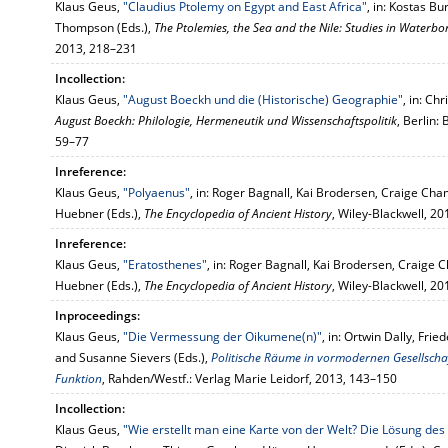
Klaus Geus,
"Claudius Ptolemy on Egypt and East Africa"
, in: Kostas B
Thompson (Eds.),
The Ptolemies, the Sea and the Nile: Studies in Waterb
2013, 218–231
Incollection:
Klaus Geus,
"August Boeckh und die (Historische) Geographie"
, in: Ch
August Boeckh: Philologie, Hermeneutik und Wissenschaftspolitik
, Berlin:
59–77
Inreference:
Klaus Geus,
"Polyaenus"
, in: Roger Bagnall, Kai Brodersen, Craige Ch
Huebner (Eds.),
The Encyclopedia of Ancient History
, Wiley-Blackwell, 2
Inreference:
Klaus Geus,
"Eratosthenes"
, in: Roger Bagnall, Kai Brodersen, Craige
Huebner (Eds.),
The Encyclopedia of Ancient History
, Wiley-Blackwell, 2
Inproceedings:
Klaus Geus,
"Die Vermessung der Oikumene(n)"
, in: Ortwin Dally, Frie
and Susanne Sievers (Eds.),
Politische Räume in vormodernen Gesellsch
Funktion
, Rahden/Westf.: Verlag Marie Leidorf, 2013, 143–150
Incollection:
Klaus Geus,
"Wie erstellt man eine Karte von der Welt? Die Lösung de