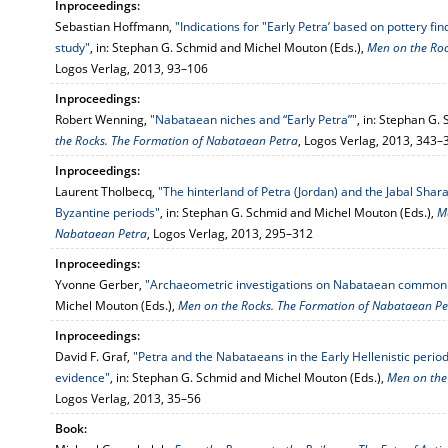
Inproceedings:
Sebastian Hoffmann,
"Indications for "Early Petra’ based on pottery fin
study"
, in: Stephan G. Schmid and Michel Mouton (Eds.),
Men on the Roc
Logos Verlag, 2013, 93–106
Inproceedings:
Robert Wenning,
"Nabataean niches and “Early Petra”"
, in: Stephan G.
the Rocks. The Formation of Nabataean Petra
, Logos Verlag, 2013, 343–
Inproceedings:
Laurent Tholbecq,
"The hinterland of Petra (Jordan) and the Jabal Sh
Byzantine periods"
, in: Stephan G. Schmid and Michel Mouton (Eds.),
M
Nabataean Petra
, Logos Verlag, 2013, 295–312
Inproceedings:
Yvonne Gerber,
"Archaeometric investigations on Nabataean common 
Michel Mouton (Eds.),
Men on the Rocks. The Formation of Nabataean Pe
Inproceedings:
David F. Graf,
"Petra and the Nabataeans in the Early Hellenistic period
evidence"
, in: Stephan G. Schmid and Michel Mouton (Eds.),
Men on the
Logos Verlag, 2013, 35–56
Book: