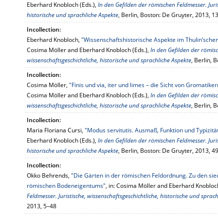
Eberhard Knobloch (Eds.),
In den Gefilden der römischen Feldmesser. Juris
historische und sprachliche Aspekte
, Berlin, Boston: De Gruyter, 2013, 
Incollection:
Eberhard Knobloch,
"Wissenschaftshistorische Aspekte im Thulin’s
Cosima Möller and Eberhard Knobloch (Eds.),
In den Gefilden der römisc
wissenschaftsgeschichtliche, historische und sprachliche Aspekte
, Berlin,
Incollection:
Cosima Möller,
"Finis und via, iter und limes – die Sicht von Gromatik
Cosima Möller and Eberhard Knobloch (Eds.),
In den Gefilden der römisc
wissenschaftsgeschichtliche, historische und sprachliche Aspekte
, Berlin,
Incollection:
Maria Floriana Cursi,
"Modus servitutis. Ausmaß, Funktion und Typizität
Eberhard Knobloch (Eds.),
In den Gefilden der römischen Feldmesser. Juris
historische und sprachliche Aspekte
, Berlin, Boston: De Gruyter, 2013, 4
Incollection:
Okko Behrends,
"Die Gärten in der römischen Feldordnung. Zu den si
römischen Bodeneigentums"
, in: Cosima Möller and Eberhard Knobloch
Feldmesser. Juristische, wissenschaftsgeschichtliche, historische und sprac
2013, 5–48