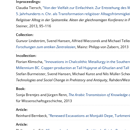
Inproceedings:
Claudia Tiersch,
"Von der Vielfalt zur Einfachheit. Zur Entstehung des
5. Jahrhunderts n. Chr. als Transformation religiöser Alltagsfrömmigkei
Religiöser Alltag in der Spätantike. Akten der gleichnamigen Konferenz i
Steiner, 2013, 95–116
Collection:
Gunvor Lindström, Svend Hansen, Alfried Wieczorek and Michael Telle
Forschungen zum antiken Zentralasien
, Mainz: Philipp von Zabern, 2013
Incollection:
Florian Klimscha,
"Innovations in Chalcolithic Metallurgy in the Southe
Millennium BC. Copper-production at Tall Hujayrat al-Ghuzlan and Tal
Stefan Burmeister, Svend Hansen, Michael Kunst and Nils Müller-Schee
Technologies and Social Change in Prehistory and Antiquity
, Rahden/West
Book:
Sonja Brentjes and Jürgen Renn,
The Arabic Transmission of Knowledge 
für Wissenschaftsgeschichte, 2013
Article:
Reinhard Bernbeck,
"Renewed Excavations at Monjukli Depe, Turkmeni
Article: