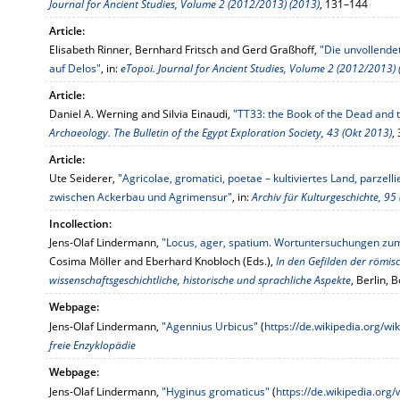
Journal for Ancient Studies, Volume 2 (2012/2013) (2013)
, 131–144
Article:
Elisabeth Rinner, Bernhard Fritsch and Gerd Graßhoff,
"Die unvollende
auf Delos"
, in:
eTopoi. Journal for Ancient Studies, Volume 2 (2012/2013) 
Article:
Daniel A. Werning and Silvia Einaudi,
"TT33: the Book of the Dead and 
Archaeology. The Bulletin of the Egypt Exploration Society, 43 (Okt 2013)
,
Article:
Ute Seiderer,
"Agricolae, gromatici, poetae – kultiviertes Land, parzel
zwischen Ackerbau und Agrimensur"
, in:
Archiv für Kulturgeschichte, 95
Incollection:
Jens-Olaf Lindermann,
"Locus, ager, spatium. Wortuntersuchungen zum
Cosima Möller and Eberhard Knobloch (Eds.),
In den Gefilden der römisc
wissenschaftsgeschichtliche, historische und sprachliche Aspekte
, Berlin,
Webpage:
Jens-Olaf Lindermann,
"Agennius Urbicus"
(
https://de.wikipedia.org/w
freie Enzyklopädie
Webpage:
Jens-Olaf Lindermann,
"Hyginus gromaticus"
(
https://de.wikipedia.org