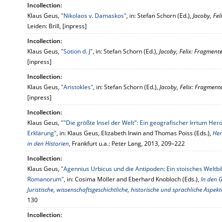
Incollection:
Klaus Geus,
"Nikolaos v. Damaskos"
, in: Stefan Schorn (Ed.),
Jacoby, Fel
Leiden: Brill, [inpress]
Incollection:
Klaus Geus,
"Sotion d. J"
, in: Stefan Schorn (Ed.),
Jacoby, Felix: Fragmente
[inpress]
Incollection:
Klaus Geus,
"Aristokles"
, in: Stefan Schorn (Ed.),
Jacoby, Felix: Fragmente
[inpress]
Incollection:
Klaus Geus,
""Die größte Insel der Welt": Ein geografischer Irrtum H
Erklärung"
, in: Klaus Geus, Elizabeth Irwin and Thomas Poiss (Eds.),
Her
in den Historien
, Frankfurt u.a.: Peter Lang, 2013, 209–222
Incollection:
Klaus Geus,
"Agennius Urbicus und die Antipoden: Ein stoisches Welt
Romanorum"
, in: Cosima Möller and Eberhard Knobloch (Eds.),
In den 
Juristische, wissenschaftsgeschichtliche, historische und sprachliche Aspekt
130
Incollection: