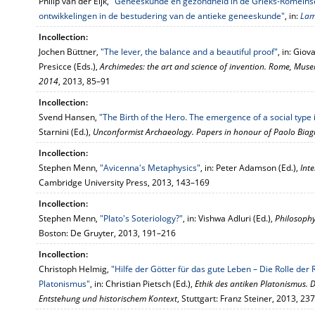
Philip van der Eijk,
"Geneeskunde en gezondheid in de Grieks-Romeinse
ontwikkelingen in de bestudering van de antieke geneeskunde"
, in:
Lam
Incollection:
Jochen Büttner,
"The lever, the balance and a beautiful proof"
, in: Gio
Presicce (Eds.),
Archimedes: the art and science of invention. Rome, Muse
2014
, 2013, 85–91
Incollection:
Svend Hansen,
"The Birth of the Hero. The emergence of a social type 
Starnini (Ed.),
Unconformist Archaeology. Papers in honour of Paolo Biag
Incollection:
Stephen Menn,
"Avicenna's Metaphysics"
, in: Peter Adamson (Ed.),
Inte
Cambridge University Press, 2013, 143–169
Incollection:
Stephen Menn,
"Plato's Soteriology?"
, in: Vishwa Adluri (Ed.),
Philosophy
Boston: De Gruyter, 2013, 191–216
Incollection:
Christoph Helmig,
"Hilfe der Götter für das gute Leben – Die Rolle der R
Platonismus"
, in: Christian Pietsch (Ed.),
Ethik des antiken Platonismus. 
Entstehung und historischem Kontext
, Stuttgart: Franz Steiner, 2013, 23