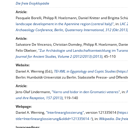
Die freie Enzyklopädie
Article:
Pasquale Borelli, Philipp R. Hoelzmann, Daniel Knitter and Brigitta Schü
landscape development in the Apennine region (central Italy)"
, in:
LAC 
Archaeology Conference, Berlin, Quaternary International, 312 (Okt 2013
Article:
Salvatore De Vincenzo, Christian Domdey, Philipp R. Hoelzmann, Danie
Felix Obeloer,
"Zur Archäologie und Landschaftsentwicklung im Turano-T
Journal for Ancient Studies, Volume 2 (2012/2013) (2013)
, 45–110
Website:
Daniel A. Werning (Ed.),
TEI-XML in Egyptology and Coptic Studies
(
https:
Berlin: Humboldt-Universität zu Berlin. Stabsstelle Presse- und Öffentli
Article:
Jens-Olaf Lindermann,
"Varro und Isidor in den Gromatici veteres"
, in:
P
und ihre Rezeption, 157 (2013)
, 119–140
Webpage:
Daniel A. Werning,
"Interlinearglossierung"
, version 121335614 (
https:
title=Interlinearglossierung&oldid=121335614
)
, in:
Wikipedia. Die frei
Inproceedings: