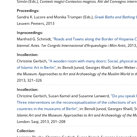
Simón (Eds.),
Contesti magici-Contextos magicos. Atti del Convegno inter
Proceedings:
Sandra K. Lucore and Monika Trümper (Eds.),
Greek Baths and Bathing 
Leuven: Peeters, 2013
Inproceedings:
Manfred G. Schmidt,
"Roads and Towns along the Border of Hispania Ci
biennal. Actes. 1er Congrés Internacional d’Arqueologia i Món Antic
, 2013
Incollection:
Christine Gerbich,
"A wooden room with many doors: Social, physical an
of Islamic Art in Berlin"
, in: Benoît Junod, Georges Khalil, Stefan Weber
the Museum. Approaches to Art and Archaeology of the Muslim World in t
2013, 321–326
Incollection:
Christine Gerbich, Susan Kamel and Susanne Lanwerd,
"Do you speak I
Three interventions on the reconceptualization of the collections of art
countries in the museums of Berlin"
, in: Benoît Junod, Georges Khalil,
Islamic Art and the Museum. Approaches to Art and Archaeology of the Mu
London: Saqi, 2013, 201–208
Collection: