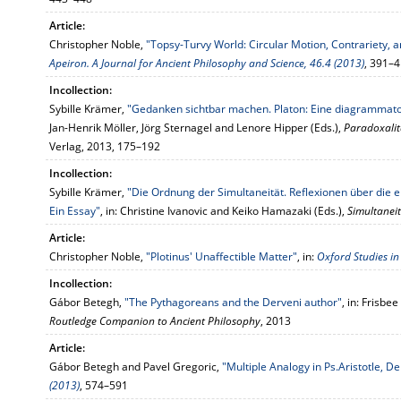
Article:
Christopher Noble,
"Topsy-Turvy World: Circular Motion, Contrariety, 
Apeiron. A Journal for Ancient Philosophy and Science, 46.4 (2013)
, 391–
Incollection:
Sybille Krämer,
"Gedanken sichtbar machen. Platon: Eine diagrammatol
Jan-Henrik Möller, Jörg Sternagel and Lenore Hipper (Eds.),
Paradoxalit
Verlag, 2013, 175–192
Incollection:
Sybille Krämer,
"Die Ordnung der Simultaneität. Reflexionen über die
Ein Essay"
, in: Christine Ivanovic and Keiko Hamazaki (Eds.),
Simultaneit
Article:
Christopher Noble,
"Plotinus' Unaffectible Matter"
, in:
Oxford Studies in
Incollection:
Gábor Betegh,
"The Pythagoreans and the Derveni author"
, in: Frisbe
Routledge Companion to Ancient Philosophy
, 2013
Article:
Gábor Betegh and Pavel Gregoric,
"Multiple Analogy in Ps.Aristotle, 
(2013)
, 574–591