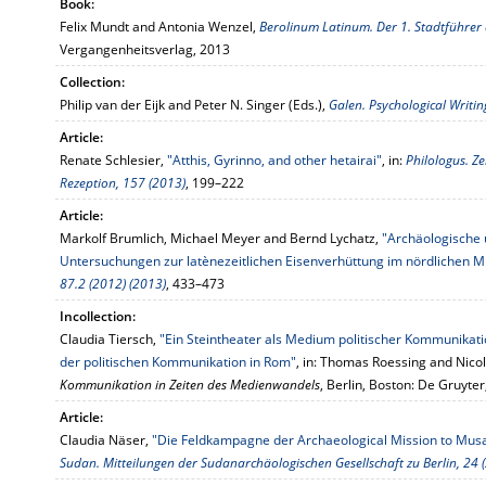
Book:
Felix Mundt and Antonia Wenzel,
Berolinum Latinum. Der 1. Stadtführer 
Vergangenheitsverlag, 2013
Collection:
Philip van der Eijk and Peter N. Singer (Eds.),
Galen. Psychological Writin
Article:
Renate Schlesier,
"Atthis, Gyrinno, and other hetairai"
, in:
Philologus. Ze
Rezeption, 157 (2013)
, 199–222
Article:
Markolf Brumlich, Michael Meyer and Bernd Lychatz,
"Archäologische 
Untersuchungen zur latènezeitlichen Eisenverhüttung im nördlichen M
87.2 (2012) (2013)
, 433–473
Incollection:
Claudia Tiersch,
"Ein Steintheater als Medium politischer Kommunika
der politischen Kommunikation in Rom"
, in: Thomas Roessing and Nico
Kommunikation in Zeiten des Medienwandels
, Berlin, Boston: De Gruyte
Article:
Claudia Näser,
"Die Feldkampagne der Archaeological Mission to Mus
Sudan. Mitteilungen der Sudanarchäologischen Gesellschaft zu Berlin, 24 