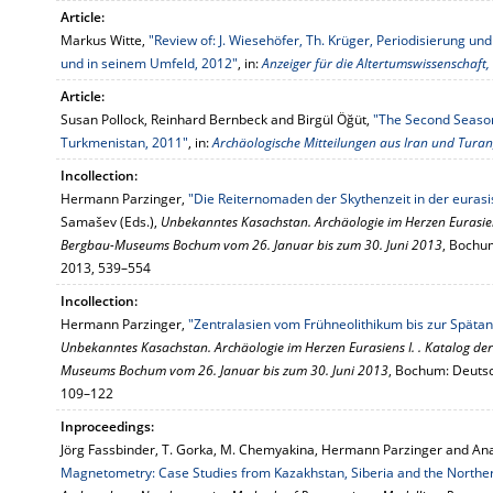
Article:
Markus Witte,
"Review of: J. Wiesehöfer, Th. Krüger, Periodisierung 
und in seinem Umfeld, 2012"
, in:
Anzeiger für die Altertumswissenschaft,
Article:
Susan Pollock, Reinhard Bernbeck and Birgül Öğüt,
"The Second Season
Turkmenistan, 2011"
, in:
Archäologische Mitteilungen aus Iran und Turan
Incollection:
Hermann Parzinger,
"Die Reiternomaden der Skythenzeit in der euras
Samašev (Eds.),
Unbekanntes Kasachstan. Archäologie im Herzen Eurasiens
Bergbau-Museums Bochum vom 26. Januar bis zum 30. Juni 2013
, Bochu
2013, 539–554
Incollection:
Hermann Parzinger,
"Zentralasien vom Frühneolithikum bis zur Spätan
Unbekanntes Kasachstan. Archäologie im Herzen Eurasiens I. . Katalog de
Museums Bochum vom 26. Januar bis zum 30. Juni 2013
, Bochum: Deut
109–122
Inproceedings:
Jörg Fassbinder, T. Gorka, M. Chemyakina, Hermann Parzinger and Ana
Magnetometry: Case Studies from Kazakhstan, Siberia and the Northe