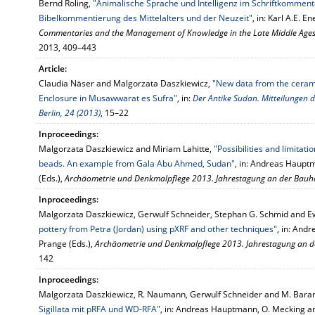
Bernd Roling,
"Animalische Sprache und Intelligenz im Schriftkommenta
Bibelkommentierung des Mittelalters und der Neuzeit"
, in: Karl A.E. 
Commentaries and the Management of Knowledge in the Late Middle Ages
2013, 409–443
Article:
Claudia Näser and Malgorzata Daszkiewicz,
"New data from the cerami
Enclosure in Musawwarat es Sufra"
, in:
Der Antike Sudan. Mitteilungen 
Berlin, 24 (2013)
, 15–22
Inproceedings:
Malgorzata Daszkiewicz and Miriam Lahitte,
"Possibilities and limitati
beads. An example from Gala Abu Ahmed, Sudan"
, in: Andreas Haupt
(Eds.),
Archäometrie und Denkmalpflege 2013. Jahrestagung an der Bauh
Inproceedings:
Malgorzata Daszkiewicz, Gerwulf Schneider, Stephan G. Schmid and 
pottery from Petra (Jordan) using pXRF and other techniques"
, in: And
Prange (Eds.),
Archäometrie und Denkmalpflege 2013. Jahrestagung an d
142
Inproceedings:
Malgorzata Daszkiewicz, R. Naumann, Gerwulf Schneider and M. Bara
Sigillata mit pRFA und WD-RFA"
, in: Andreas Hauptmann, O. Mecking a