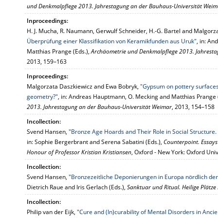
und Denkmalpflege 2013. Jahrestagung an der Bauhaus-Universität Weim
Inproceedings:
H. J. Mucha, R. Naumann, Gerwulf Schneider, H.-G. Bartel and Malgorz
Überprüfung einer Klassifikation von Keramikfunden aus Uruk"
, in: A
Matthias Prange (Eds.),
Archäometrie und Denkmalpflege 2013. Jahresta
2013, 159–163
Inproceedings:
Malgorzata Daszkiewicz and Ewa Bobryk,
"Gypsum on pottery surfaces 
geometry?"
, in: Andreas Hauptmann, O. Mecking and Matthias Prange 
2013. Jahrestagung an der Bauhaus-Universität Weimar
, 2013, 154–158
Incollection:
Svend Hansen,
"Bronze Age Hoards and Their Role in Social Structure
in: Sophie Bergerbrant and Serena Sabatini (Eds.),
Counterpoint. Essays
Honour of Professor Kristian Kristiansen
, Oxford - New York: Oxford Uni
Incollection:
Svend Hansen,
"Bronzezeitliche Deponierungen in Europa nördlich d
Dietrich Raue and Iris Gerlach (Eds.),
Sanktuar und Ritual. Heilige Plätz
Incollection:
Philip van der Eijk,
"Cure and (In)curability of Mental Disorders in Anci