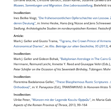
Lorraine Bluche, Christine Gerbich, Susan Kamel, Susanne Lanwerd an
Museen, Sammlungen und Migration. Eine Laborausstellung
, Bielefeld: t
Incollection:
Ines Beilke-Voigt,
"Die früheisenzeitlichen Opferschächte von Lossow
deren Deutung"
, in: Immo Heske, Hans-Jörg Nüsse and Jens Schneewei
Siedlung. Archäologische Studien im nordeuropäischen Kontext. Festschrift
Article:
Mark J. Geller and Giusto Traina,
"Tigranu, the Crown Prince of Armeni
Astronomical Diaries"
, in:
Klio. Beiträge zur alten Geschichte, 95 (2013)
, 
Incollection:
Mark J. Geller and Gideon Bohak,
"Babylonian Astrologe in The Cairo 
Herrmann, Reimund Leicht, Annette Y. Reed and Giuseppe Veltri (Eds.)
Peter Schäfer on the Occasion of his Seventieth Birthday
, Tübingen: Mohr
Incollection:
Florentina Badalanova Geller,
"These Blasphemous Rustic Scriptures . 
Orthodoxa)"
, in: V. Panayotov (Ed.),
ΤΡΙΑΝΤΑΦΥΛΛΟ: In Honorem Hristo Tr
Incollection:
Ulrike Peter,
"Münzen mit der Legende Κοινὸν Θρᾳκῶν"
, in: Maria-Gab
Aspects of the Roman Province of Thrace
, 2013, 99–164