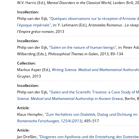
W.V. Harris (Ed.),
Mental Disorders in the Classical World
, Leiden: Brill,
Incollection:
Philip van der Eijk,
"Quelques observations sur la réception d'Aristote
l'époque impériale"
, in: Y. Lehmann (Ed.),
Aristoteles Romanus . La récept
l'Empire gréco-romain
, 2013
Incollection:
Philip van der Eijk,
"Galen on the nature of human beings"
, in: Peter 
Wilberding (Eds.),
Philosophical Themes in Galen
, 2013, 89–134
Collection:
Markus Asper (Ed.),
Writing Science. Medical and Mathematical Authorshi
Gruyter, 2013
Incollection:
Philip van der Eijk,
"Galen and the Scientific Treatise: a Case Study of 
Science. Medical and Mathematical Authorship in Ancient Greece
, Berlin,
Article:
Klaus Hempfer,
"Zum Verhältnis von Dialektik, Dialog und Dichtung im 
Romanische Forschungen, 125/4 (2013)
, 495–517
Article:
Jan Dreßler,
"Diogenes von Apollonia und die Entstehung des Gottesbew