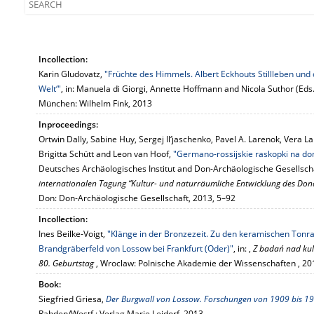
Incollection:
Karin Gludovatz,
"Früchte des Himmels. Albert Eckhouts Stillleben und
Welt‘"
, in: Manuela di Giorgi, Annette Hoffmann and Nicola Suthor (Eds.
München: Wilhelm Fink, 2013
Inproceedings:
Ortwin Dally, Sabine Huy, Sergej Il‘jaschenko, Pavel A. Larenok, Vera L
Brigitta Schütt and Leon van Hoof,
"Germano-rossijskie raskopki na do
Deutsches Archäologisches Institut and Don-Archäologische Gesellscha
internationalen Tagung “Kultur- und naturräumliche Entwicklung des Donde
Don: Don-Archäologische Gesellschaft, 2013, 5–92
Incollection:
Ines Beilke-Voigt,
"Klänge in der Bronzezeit. Zu den keramischen Tonr
Brandgräberfeld von Lossow bei Frankfurt (Oder)"
, in: ,
Z badań nad kul
80. Geburtstag
, Wroclaw: Polnische Akademie der Wissenschaften , 2
Book:
Siegfried Griesa,
Der Burgwall von Lossow. Forschungen von 1909 bis 19
Rahden/Westf.: Verlag Marie Leidorf, 2013