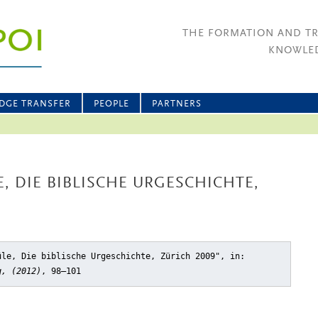
THE FORMATION AND T
KNOWLED
DGE TRANSFER
PEOPLE
PARTNERS
E, DIE BIBLISCHE URGESCHICHTE,
üle, Die biblische Urgeschichte, Zürich 2009"
, in:
g, (2012)
, 98–101