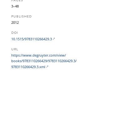
PAGES
3–48
PUBLISHED
2012
DOI
10.1515/9783110266429.3
URL
https:/​/​www.degruyter.com/​view/​
books/​9783110266429/​9783110266429.3/​
9783110266429.3.xml