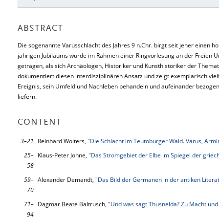
ABSTRACT
Die sogenannte Varusschlacht des Jahres 9 n.Chr. birgt seit jeher einen h
jährigen Jubiläums wurde im Rahmen einer Ringvorlesung an der Freien 
getragen, als sich Archäologen, Historiker und Kunsthistoriker der Them
dokumentiert diesen interdisziplinären Ansatz und zeigt exemplarisch viel
Ereignis, sein Umfeld und Nachleben behandeln und aufeinander bezogen
liefern.
CONTENT
3–21
Reinhard Wolters,
"Die Schlacht im Teutoburger Wald. Varus, Arm
25–
Klaus-Peter Johne,
"Das Stromgebiet der Elbe im Spiegel der griec
58
59–
Alexander Demandt,
"Das Bild der Germanen in der antiken Litera
70
71–
Dagmar Beate Baltrusch,
"Und was sagt Thusnelda? Zu Macht und 
94