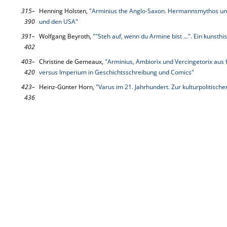
315–
Henning Holsten,
"Arminius the Anglo-Saxon. Hermannsmythos und
390
und den USA"
391–
Wolfgang Beyroth,
""Steh auf, wenn du Armine bist …". Ein kunsthi
402
403–
Christine de Gemeaux,
"Arminius, Ambiorix und Vercingetorix aus 
420
versus Imperium in Geschichtsschreibung und Comics"
423–
Heinz-Günter Horn,
"Varus im 21. Jahrhundert. Zur kulturpolitisch
436