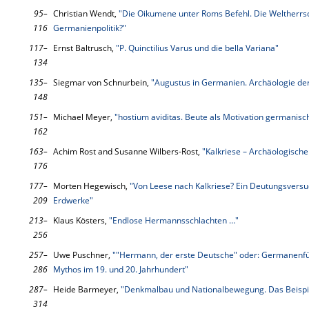
95–
Christian Wendt,
"Die Oikumene unter Roms Befehl. Die Weltherrsc
116
Germanienpolitik?"
117–
Ernst Baltrusch,
"P. Quinctilius Varus und die bella Variana"
134
135–
Siegmar von Schnurbein,
"Augustus in Germanien. Archäologie de
148
151–
Michael Meyer,
"hostium aviditas. Beute als Motivation germanisc
162
163–
Achim Rost and Susanne Wilbers-Rost,
"Kalkriese – Archäologisch
176
177–
Morten Hegewisch,
"Von Leese nach Kalkriese? Ein Deutungsversu
209
Erdwerke"
213–
Klaus Kösters,
"Endlose Hermannsschlachten …"
256
257–
Uwe Puschner,
""Hermann, der erste Deutsche" oder: Germanenfür
286
Mythos im 19. und 20. Jahrhundert"
287–
Heide Barmeyer,
"Denkmalbau und Nationalbewegung. Das Beisp
314