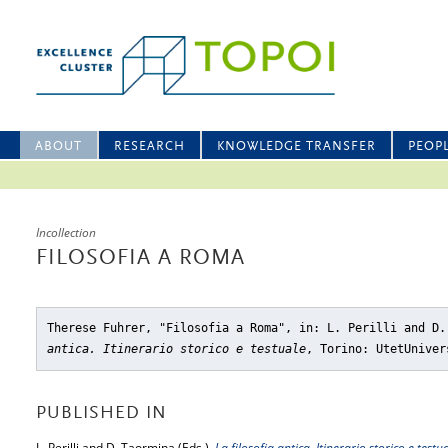
ABOUT
RESEARCH
KNOWLEDGE TRANSFER
PEOP
Incollection
FILOSOFIA A ROMA
Therese Fuhrer, "Filosofia a Roma"
, in: L. Perilli and D
antica. Itinerario storico e testuale
, Torino: UtetUniver
PUBLISHED IN
L. Perilli and D. Taormina (Eds.),
La filosofia antica. Itinerario storico e testu