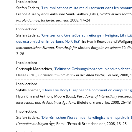
Incollection:
Stefan Esders,
"Les implications militaires du serment dans les royaume
France Auzepy and Guillaume Saint-Guillain (Eds.),
Oralité et lien socia
Parole donnée, foi jurée, serment
, 2008, 17–24
Incollection:
Stefan Esders,
"Grenzen und Grenzüberschreitungen. Religion, Ethnizit
des oströmischen Imperiums (4.-7. Jh.)"
, in: Frank Rexroth and Wolfgan
mittelalterlichen Europa. Festschrift für Michael Borgolte zu seinem 60. G
3–28
Incollection:
Christoph Markschies,
"Politische Ordnungskonzepte in antiken christ
Hesse (Eds.),
Christentum und Politik in der Alten Kirche
, Leuven, 2008,
Incollection:
Sybille Krämer,
"Does The Body Disappear? A comment on computer g
Hyun Kim and Anthony Moore (Eds.),
Paradoxes of Interactivity Perspe
Interaction, and Artistic Investigations
, Bielefeld: transcript, 2008, 26–43
Incollection:
Stefan Esders,
"Die römischen Wurzeln der karolingischen inquisito in 
L'enquête au Moyen Âge
, Rom: L'Erma di Bretschneider, 2008, 13–28