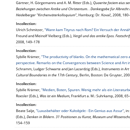
Gärtner, H. Görgemanns and A. M. Ritter (Eds.),
Quaerite faciem eius se
Beziehungen zwischen Antike und Christentum. . Dankesgabe für Albrecht
Heidelberger "Kirchenväterkolloquium"
, Hamburg: Dr. Kovač, 2008, 180
Incollection:
Ulrich Schmitzer,
"Wann kam Tityrus nach Rom? Ein Versuch der Annäh
Freund and Meinolf Vielberg (Eds.),
Vergil und das antike Epos. Festschri
2008, 149–178
Incollection:
Sybille Krämer,
"The productivity of blanks. On the mathematical zero a
perspective. Remarks on the Convergences between Science and Art in
Schramm, Ludger Schwarte and Jan Lazardzig (Eds.),
Instruments in Art
Cultural Boundaries in the 17th Century
, Berlin, Boston: De Gruyter, 20
Incollection:
Sybille Krämer,
"Medien, Boten, Spuren. Wenig mehr als ein Literaturbe
Roesler (Eds.),
Was ist ein Medium
, Frankfurt a. M.: Suhrkamp, 2008, 65
Incollection:
Beate Salje,
"Luxusbehälter oder Kultobjekt - Ein Genius aus Assur"
, i
(Eds.),
Denken in Bildern. 31 Positionen zu Kunst, Museum und Wissenscha
154–159