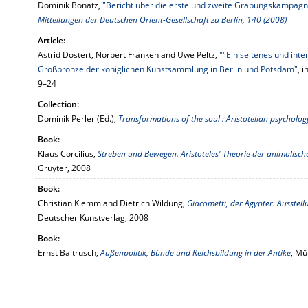
Dominik Bonatz,
"Bericht über die erste und zweite Grabungskampagne
Mitteilungen der Deutschen Orient-Gesellschaft zu Berlin, 140 (2008)
Article:
Astrid Dostert, Norbert Franken and Uwe Peltz,
""Ein seltenes und inte
Großbronze der königlichen Kunstsammlung in Berlin und Potsdam"
, i
9–24
Collection:
Dominik Perler (Ed.),
Transformations of the soul : Aristotelian psychol
Book:
Klaus Corcilius,
Streben und Bewegen. Aristoteles' Theorie der animalis
Gruyter, 2008
Book:
Christian Klemm and Dietrich Wildung,
Giacometti, der Ägypter. Ausstel
Deutscher Kunstverlag, 2008
Book:
Ernst Baltrusch,
Außenpolitik, Bünde und Reichsbildung in der Antike
, Mü