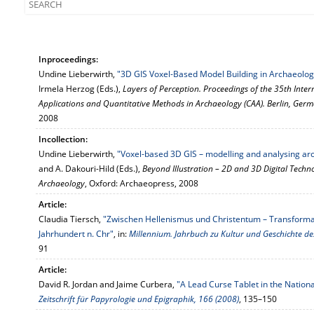
Inproceedings:
Undine Lieberwirth,
"3D GIS Voxel-Based Model Building in Archaeolog
Irmela Herzog (Eds.),
Layers of Perception. Proceedings of the 35th Int
Applications and Quantitative Methods in Archaeology (CAA). Berlin, Germ
2008
Incollection:
Undine Lieberwirth,
"Voxel-based 3D GIS – modelling and analysing arc
and A. Dakouri-Hild (Eds.),
Beyond Illustration – 2D and 3D Digital Techno
Archaeology
, Oxford: Archaeopress, 2008
Article:
Claudia Tiersch,
"Zwischen Hellenismus und Christentum – Transforma
Jahrhundert n. Chr"
, in:
Millennium. Jahrbuch zu Kultur und Geschichte des
91
Article:
David R. Jordan and Jaime Curbera,
"A Lead Curse Tablet in the Natio
Zeitschrift für Papyrologie und Epigraphik, 166 (2008)
, 135–150