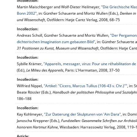
Incollection:
Martin Maischberger and Wolf-Dieter Heilmeyer,
"Die Griechische Klas
Bonn 2002"
, in: Günther Schauerte and Moritz Wullen (Eds.),
Denken in 
und Wissenschaft
, Ostfildern: Hatje Cantz Verlag, 2008, 68–75
Incollection:
Andreas Scholl, Günther Schauerte and Moritz Wullen,
"Der Pergamonal
dichterischen Imagination zum gebauten Bild"
, in: Günther Schauerte 
31 Positionen zu Kunst, Museum und Wissenschaft
, Ostfildern: Hatje Can
Incollection:
Sybille Krämer,
"Appareils, messager, virus: Pour une réhabilitation de
(Ed.),
Le Milieu des Appareils
, Paris: L'Harmattan, 2008, 37–50
Incollection:
Wilfried Nippel,
"Artikel: "Cicero, Marcus Tullius (106-43 v. Chr.)""
, in:
Beate Rössler (Eds.),
Handbuch der politischen Philosophie und Sozialph
186–188
Incollection:
Kay Kohlmeyer,
"Zur Datierung der Skulpturen von 'Ain Dara"
, in: Dom
Janoscha Kreppner (Eds.),
Fundstellen: Gesammelte Schriften zur Archäol
honorem Hartmut Kühne
, Wiesbaden: Harrassowitz Verlag, 2008, 119–
Article: