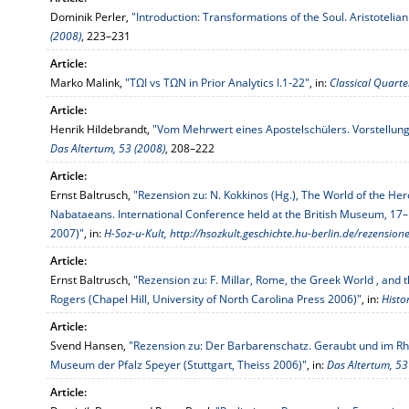
Dominik Perler,
"Introduction: Transformations of the Soul. Aristoteli
(2008)
, 223–231
Article:
Marko Malink,
"ΤΩΙ vs ΤΩΝ in Prior Analytics I.1-22"
, in:
Classical Quarte
Article:
Henrik Hildebrandt,
"Vom Mehrwert eines Apostelschülers. Vorstellung
Das Altertum, 53 (2008)
, 208–222
Article:
Ernst Baltrusch,
"Rezension zu: N. Kokkinos (Hg.), The World of the He
Nabataeans. International Conference held at the British Museum, 17–19 
2007)"
, in:
H-Soz-u-Kult, http://hsozkult.geschichte.hu-berlin.de/rezension
Article:
Ernst Baltrusch,
"Rezension zu: F. Millar, Rome, the Greek World , and t
Rogers (Chapel Hill, University of North Carolina Press 2006)"
, in:
Histo
Article:
Svend Hansen,
"Rezension zu: Der Barbarenschatz. Geraubt und im Rh
Museum der Pfalz Speyer (Stuttgart, Theiss 2006)"
, in:
Das Altertum, 53
Article: