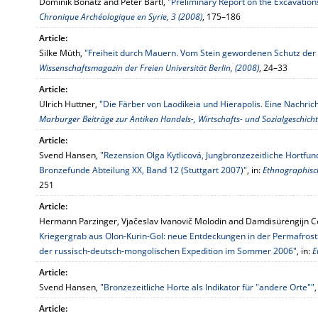
Dominik Bonatz and Peter Bartl,
"Preliminary Report on the Excavation
Chronique Archéologique en Syrie, 3 (2008)
, 175–186
Article:
Silke Müth,
"Freiheit durch Mauern. Vom Stein gewordenen Schutz der
Wissenschaftsmagazin der Freien Universität Berlin, (2008)
, 24–33
Article:
Ulrich Huttner,
"Die Färber von Laodikeia und Hierapolis. Eine Nachri
Marburger Beiträge zur Antiken Handels-, Wirtschafts- und Sozialgeschicht
Article:
Svend Hansen,
"Rezension Olga Kytlicová, Jungbronzezeitliche Hortfu
Bronzefunde Abteilung XX, Band 12 (Stuttgart 2007)"
, in:
Ethnographisch
251
Article:
Hermann Parzinger, Vjačeslav Ivanovič Molodin and Damdisürėngijn 
Kriegergrab aus Olon-Kurin-Gol: neue Entdeckungen in der Permafrost
der russisch-deutsch-mongolischen Expedition im Sommer 2006"
, in:
E
Article:
Svend Hansen,
"Bronzezeitliche Horte als Indikator für "andere Orte""
,
Article: