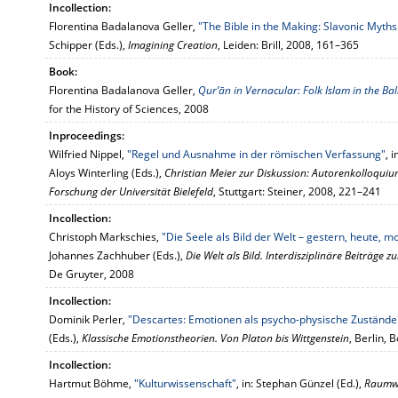
Incollection:
Florentina Badalanova Geller,
"The Bible in the Making: Slavonic Myths
Schipper (Eds.),
Imagining Creation
, Leiden: Brill, 2008, 161–365
Book:
Florentina Badalanova Geller,
Qur’ān in Vernacular: Folk Islam in the Ba
for the History of Sciences, 2008
Inproceedings:
Wilfried Nippel,
"Regel und Ausnahme in der römischen Verfassung"
, 
Aloys Winterling (Eds.),
Christian Meier zur Diskussion: Autorenkolloquiu
Forschung der Universität Bielefeld
, Stuttgart: Steiner, 2008, 221–241
Incollection:
Christoph Markschies,
"Die Seele als Bild der Welt – gestern, heute, m
Johannes Zachhuber (Eds.),
Die Welt als Bild. Interdisziplinäre Beiträge z
De Gruyter, 2008
Incollection:
Dominik Perler,
"Descartes: Emotionen als psycho-physische Zustände
(Eds.),
Klassische Emotionstheorien. Von Platon bis Wittgenstein
, Berlin,
Incollection:
Hartmut Böhme,
"Kulturwissenschaft"
, in: Stephan Günzel (Ed.),
Raumwi