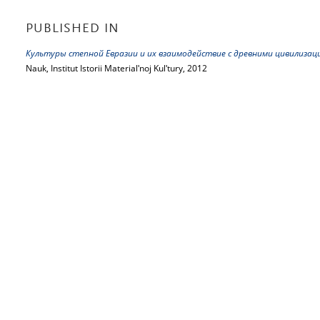
PUBLISHED IN
Культуры степной Евразии и их взаимодействие с древними цивилизац
Nauk, Institut Istorii Materialʹnoj Kulʹtury, 2012