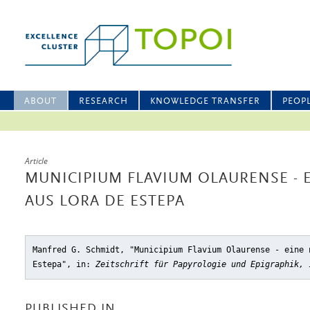
ABOUT
RESEARCH
KNOWLEDGE TRANSFER
PEOP
Article
MUNICIPIUM FLAVIUM OLAURENSE - 
AUS LORA DE ESTEPA
Manfred G. Schmidt, "Municipium Flavium Olaurense - eine 
Estepa"
, in:
Zeitschrift für Papyrologie und Epigraphik, 
PUBLISHED IN