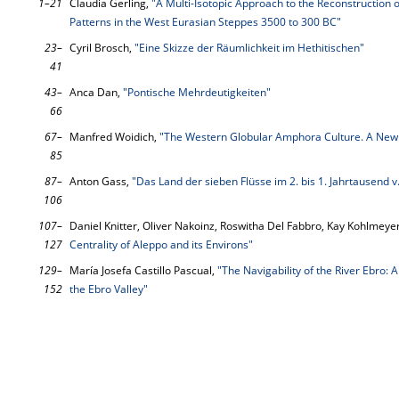
1–21
Claudia Gerling,
"A Multi-Isotopic Approach to the Reconstruction 
Patterns in the West Eurasian Steppes 3500 to 300 BC"
23–
Cyril Brosch,
"Eine Skizze der Räumlichkeit im Hethitischen"
41
43–
Anca Dan,
"Pontische Mehrdeutigkeiten"
66
67–
Manfred Woidich,
"The Western Globular Amphora Culture. A New
85
87–
Anton Gass,
"Das Land der sieben Flüsse im 2. bis 1. Jahrtausend v
106
107–
Daniel Knitter, Oliver Nakoinz, Roswitha Del Fabbro, Kay Kohlmeye
127
Centrality of Aleppo and its Environs"
129–
María Josefa Castillo Pascual,
"The Navigability of the River Ebro: 
152
the Ebro Valley"