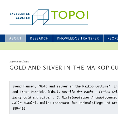
ABOUT
RESEARCH
KNOWLEDGE TRANSFER
PEOP
Inproceedings
GOLD AND SILVER IN THE MAIKOP C
Svend Hansen, "Gold and silver in the Maikop Culture"
, in
and Ernst Pernicka (Eds.),
Metalle der Macht – Frühes Gol
Early gold and silver . 6. Mitteldeutscher Archäologentag
Halle (Saale)
, Halle: Landesamt für Denkmalpflege und Arc
389–410