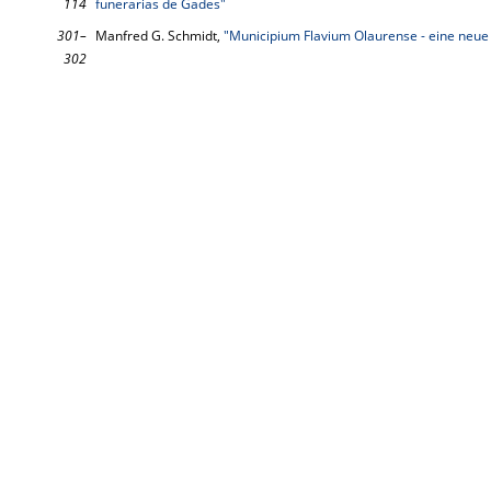
114
funerarias de Gades"
301–
Manfred G. Schmidt,
"Municipium Flavium Olaurense - eine neue 
302