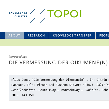
ABOUT
RESEARCH
KNOWLEDGE TRANSFER
PEOP
Inproceedings
DIE VERMESSUNG DER OIKUMENE(N)
Klaus Geus, "Die Vermessung der Oikumene(n)"
, in: Ortwin 
Haensch, Felix Pirson and Susanne Sievers (Eds.),
Politis
Gesellschaften. Gestaltung – Wahrnehmung – Funktion
, Rahd
2013, 143–150