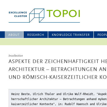
ABOUT
RESEARCH
KNOWLEDGE TRANSFER
PEOP
Incollection
ASPEKTE DER ZEICHENHAFTIGKEIT H
ARCHITEKTUR – BETRACHTUNGEN A
UND RÖMISCH-KAISERZEITLICHER K
Heinz Beste, Ulrich Thaler and Ulrike Wulf-Rheidt, "Aspek
herrschaftlicher Architektur – Betrachtungen anhand myken
kaiserzeitlicher Kontexte"
, in: Rudolf Haensch and Ulrik