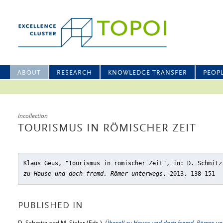
ABOUT
RESEARCH
KNOWLEDGE TRANSFER
PEOP
Incollection
TOURISMUS IN RÖMISCHER ZEIT
Klaus Geus, "Tourismus in römischer Zeit"
, in: D. Schmit
zu Hause und doch fremd. Römer unterwegs
, 2013, 138–151
PUBLISHED IN
D. Schmitz and M. Sieler (Eds.),
Überall zu Hause und doch fremd. Römer un