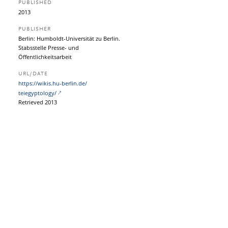
PUBLISHED
2013
PUBLISHER
Berlin: Humboldt-Universität zu Berlin.
Stabsstelle Presse- und
Öffentlichkeitsarbeit
URL/DATE
https:/​/​wikis.hu-berlin.de/​
teiegyptology/​
Retrieved 2013