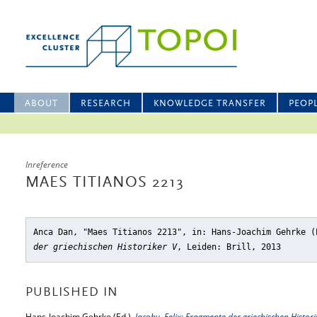
ABOUT
RESEARCH
KNOWLEDGE TRANSFER
PEOP
Inreference
MAES TITIANOS 2213
Anca Dan, "Maes Titianos 2213"
, in: Hans-Joachim Gehrke 
der griechischen Historiker V
, Leiden: Brill, 2013
PUBLISHED IN
Hans-Joachim Gehrke (Ed.),
Jacoby, Felix: Fragmente der griechischen Histori