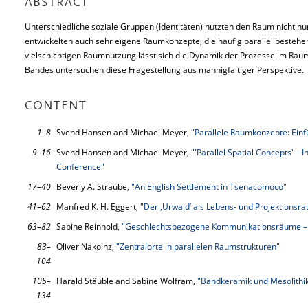
ABSTRACT
Unterschiedliche soziale Gruppen (Identitäten) nutzten den Raum nicht nu
entwickelten auch sehr eigene Raumkonzepte, die häufig parallel bestehen
vielschichtigen Raumnutzung lässt sich die Dynamik der Prozesse im Raum
Bandes untersuchen diese Fragestellung aus mannigfaltiger Perspektive.
CONTENT
1–8
Svend Hansen and Michael Meyer,
"Parallele Raumkonzepte: Ein
9–16
Svend Hansen and Michael Meyer,
"'Parallel Spatial Concepts' – 
Conference"
17–40
Beverly A. Straube,
"An English Settlement in Tsenacomoco"
41–62
Manfred K. H. Eggert,
"Der ‚Urwald’ als Lebens- und Projektionsra
63–82
Sabine Reinhold,
"Geschlechtsbezogene Kommunikationsräume – Z
83–
Oliver Nakoinz,
"Zentralorte in parallelen Raumstrukturen"
104
105–
Harald Stäuble and Sabine Wolfram,
"Bandkeramik und Mesolithik
134