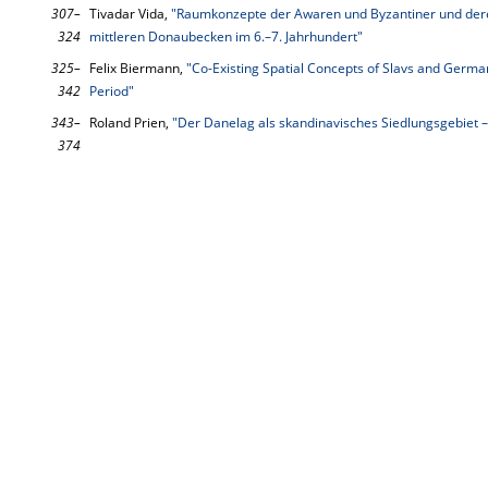
307–
Tivadar Vida,
"Raumkonzepte der Awaren und Byzantiner und der
324
mittleren Donaubecken im 6.–7. Jahrhundert"
325–
Felix Biermann,
"Co-Existing Spatial Concepts of Slavs and Germa
342
Period"
343–
Roland Prien,
"Der Danelag als skandinavisches Siedlungsgebiet 
374