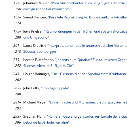
135–
Johannes Müller,
"Vom Muschelhaufen zum Langhügel: Ertebölle u
156
divergierende Raumkonzepte"
157–
Svend Hansen,
"Parallele Raumkonzepte: Bronzezeitliche Rituall
174
175–
Jutta Kneisel,
"Raumordnungen in der frühen und späten Bronzeze
200
und Umgebung"
201–
Laura Dietrich,
"Interpretationsmodelle unterschiedlicher Verteil
218
Südostsiebenbürgen"
219–
Kerstin P. Hofmann,
"Jenseits zum Quadrat? Zur räumlichen Organ
242
Südostsizilien im 8.–5. Jh. v. Chr"
243–
Holger Baitinger,
"Die "Fürstensitze" der Späthallstatt-/Frühlatè
262
263–
John Collis,
"Iron Age Oppida"
280
281–
Michael Meyer,
"Einheimische und Migranten. Siedlungssysteme i
292
293–
Stephan Fichtl,
"Rome en Gaule: organisation territoriale de la Ga
306
début de la période romaine"