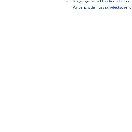
265
Kriegergrab aus Olon-Kurin-Gol: ne
Vorbericht der russisch-deutsch-m