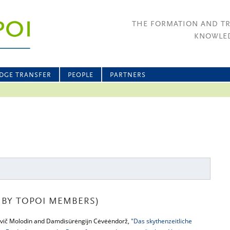
THE FORMATION AND T
KNOWLED
DGE TRANSFER
PEOPLE
PARTNERS
BY TOPOI MEMBERS)
ovič Molodin and Damdisürėngijn Cėvėėndorž,
"Das skythenzeitliche