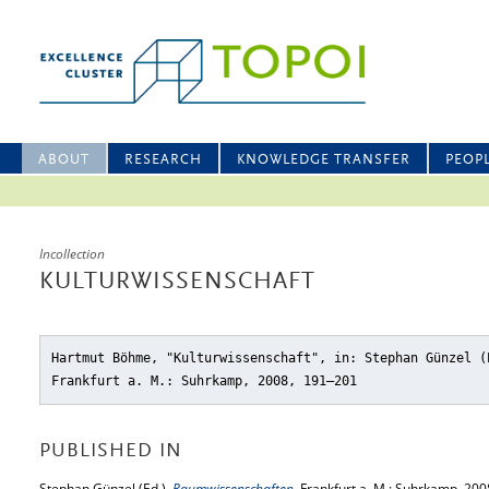
ABOUT
RESEARCH
KNOWLEDGE TRANSFER
PEOP
Incollection
KULTURWISSENSCHAFT
Hartmut Böhme, "Kulturwissenschaft"
, in: Stephan Günzel 
Frankfurt a. M.: Suhrkamp, 2008, 191–201
PUBLISHED IN
Stephan Günzel (Ed.),
Raumwissenschaften
, Frankfurt a. M.: Suhrkamp, 200