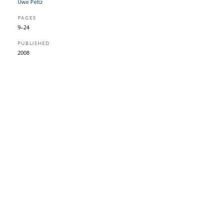
Uwe Peltz
PAGES
9–24
PUBLISHED
2008