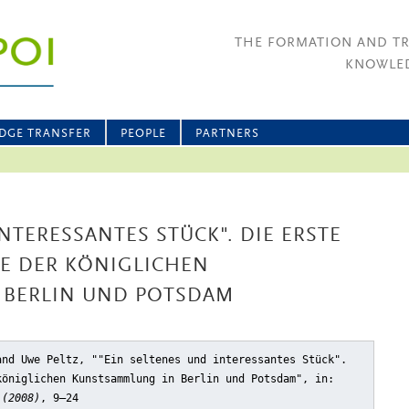
THE FORMATION AND T
KNOWLED
DGE TRANSFER
PEOPLE
PARTNERS
NTERESSANTES STÜCK". DIE ERSTE
 DER KÖNIGLICHEN K
ERLIN UND POTSDAM
and Uwe Peltz, ""Ein seltenes und interessantes Stück".
königlichen Kunstsammlung in Berlin und Potsdam"
, in:
 (2008)
, 9–24