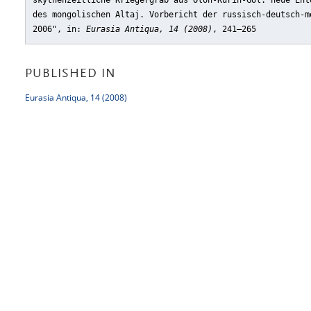
skythenzeitliche Kriegergrab aus Olon-Kurin-Gol: neue Ent
des mongolischen Altaj. Vorbericht der russisch-deutsch-m
2006"
, in:
Eurasia Antiqua, 14 (2008)
, 241–265
PUBLISHED IN
Eurasia Antiqua, 14 (2008)