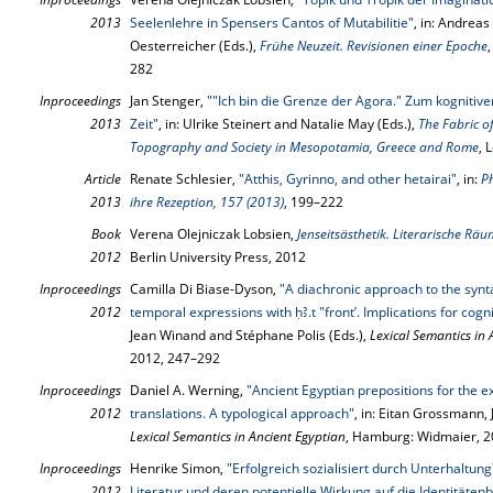
2013
Seelenlehre in Spensers Cantos of Mutabilitie"
, in: Andreas
Oesterreicher (Eds.),
Frühe Neuzeit. Revisionen einer Epoche
282
Inproceedings
Jan Stenger,
""Ich bin die Grenze der Agora." Zum kognitive
2013
Zeit"
, in: Ulrike Steinert and Natalie May (Eds.),
The Fabric o
Topography and Society in Mesopotamia, Greece and Rome
, 
Article
Renate Schlesier,
"Atthis, Gyrinno, and other hetairai"
, in:
Ph
2013
ihre Rezeption, 157 (2013)
, 199–222
Book
Verena Olejniczak Lobsien,
Jenseitsästhetik. Literarische Räu
2012
Berlin University Press, 2012
Inproceedings
Camilla Di Biase-Dyson,
"A diachronic approach to the synt
2012
temporal expressions with ḥꜢ.t "front’. Implications for cog
Jean Winand and Stéphane Polis (Eds.),
Lexical Semantics in 
2012, 247–292
Inproceedings
Daniel A. Werning,
"Ancient Egyptian prepositions for the ex
2012
translations. A typological approach"
, in: Eitan Grossmann,
Lexical Semantics in Ancient Egyptian
, Hamburg: Widmaier, 2
Inproceedings
Henrike Simon,
"Erfolgreich sozialisiert durch Unterhaltun
2012
Literatur und deren potentielle Wirkung auf die Identitätenb