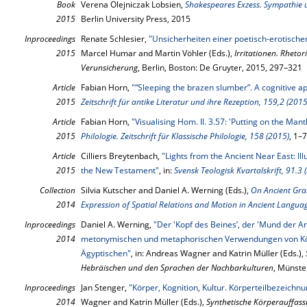
Book
Verena Olejniczak Lobsien,
Shakespeares Exzess. Sympathie
2015
Berlin University Press, 2015
Inproceedings
Renate Schlesier,
"Unsicherheiten einer poetisch-erotische
2015
Marcel Humar and Martin Vöhler (Eds.),
Irritationen. Rheto
Verunsicherung
, Berlin, Boston: De Gruyter, 2015, 297–321
Article
Fabian Horn,
"“Sleeping the brazen slumber”. A cognitive a
2015
Zeitschrift für antike Literatur und ihre Rezeption, 159,2 (2015
Article
Fabian Horn,
"Visualising Hom. Il. 3.57: 'Putting on the Mant
2015
Philologie. Zeitschrift für Klassische Philologie, 158 (2015)
, 1–7
Article
Cilliers Breytenbach,
"Lights from the Ancient Near East: Ill
2015
the New Testament"
, in:
Svensk Teologisk Kvartalskrift, 91.3 
Collection
Silvia Kutscher and Daniel A. Werning (Eds.),
On Ancient Gra
2014
Expression of Spatial Relations and Motion in Ancient Langua
Inproceedings
Daniel A. Werning,
"Der 'Kopf des Beines’, der 'Mund der A
2014
metonymischen und metaphorischen Verwendungen von Kör
Ägyptischen"
, in: Andreas Wagner and Katrin Müller (Eds.),
Hebräischen und den Sprachen der Nachbarkulturen
, Münste
Inproceedings
Jan Stenger,
"Körper, Kognition, Kultur. Körperteilbezeichn
2014
Wagner and Katrin Müller (Eds.),
Synthetische Körperauffas