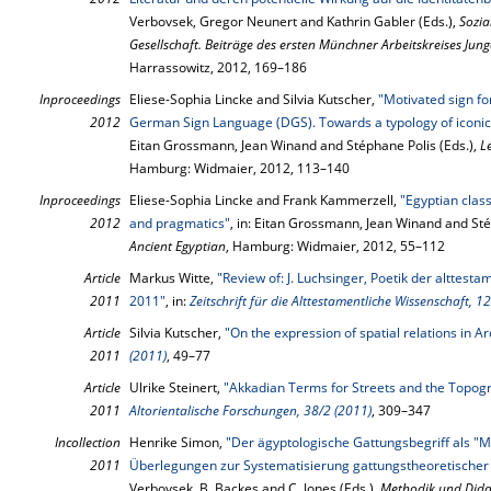
Verbovsek, Gregor Neunert and Kathrin Gabler (Eds.),
Sozia
Gesellschaft. Beiträge des ersten Münchner Arbeitskreises Jung
Harrassowitz, 2012, 169–186
Inproceedings
Eliese-Sophia Lincke and Silvia Kutscher,
"Motivated sign fo
2012
German Sign Language (DGS). Towards a typology of iconic s
Eitan Grossmann, Jean Winand and Stéphane Polis (Eds.),
L
Hamburg: Widmaier, 2012, 113–140
Inproceedings
Eliese-Sophia Lincke and Frank Kammerzell,
"Egyptian class
2012
and pragmatics"
, in: Eitan Grossmann, Jean Winand and Sté
Ancient Egyptian
, Hamburg: Widmaier, 2012, 55–112
Article
Markus Witte,
"Review of: J. Luchsinger, Poetik der alttest
2011
2011"
, in:
Zeitschrift für die Alttestamentliche Wissenschaft, 1
Article
Silvia Kutscher,
"On the expression of spatial relations in A
2011
(2011)
, 49–77
Article
Ulrike Steinert,
"Akkadian Terms for Streets and the Topog
2011
Altorientalische Forschungen, 38/2 (2011)
, 309–347
Incollection
Henrike Simon,
"Der ägyptologische Gattungsbegriff als "
2011
Überlegungen zur Systematisierung gattungstheoretischer 
Verbovsek, B. Backes and C. Jones (Eds.),
Methodik und Didak