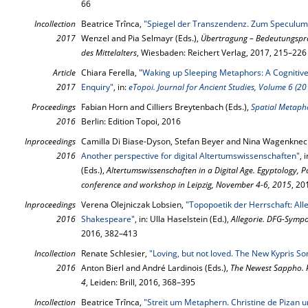
66
Incollection
Beatrice Trînca,
"Spiegel der Transzendenz. Zum Speculum 
2017
Wenzel and Pia Selmayr (Eds.),
Übertragung – Bedeutungspraxi
des Mittelalters
, Wiesbaden: Reichert Verlag, 2017, 215–226
Article
Chiara Ferella,
"Waking up Sleeping Metaphors: A Cognitiv
2017
Enquiry"
, in:
eTopoi. Journal for Ancient Studies, Volume 6 (20
Proceedings
Fabian Horn and Cilliers Breytenbach (Eds.),
Spatial Metaph
2016
Berlin: Edition Topoi, 2016
Inproceedings
Camilla Di Biase-Dyson, Stefan Beyer and Nina Wagenknec
2016
Another perspective for digital Altertumswissenschaften"
, 
(Eds.),
Altertumswissenschaften in a Digital Age. Egyptology,
conference and workshop in Leipzig, November 4-6, 2015
, 20
Inproceedings
Verena Olejniczak Lobsien,
"Topopoetik der Herrschaft: Al
2016
Shakespeare"
, in: Ulla Haselstein (Ed.),
Allegorie. DFG-Symp
2016, 382–413
Incollection
Renate Schlesier,
"Loving, but not loved. The New Kypris So
2016
Anton Bierl and André Lardinois (Eds.),
The Newest Sappho. P
4
, Leiden: Brill, 2016, 368–395
Incollection
Beatrice Trînca,
"Streit um Metaphern. Christine de Pizan