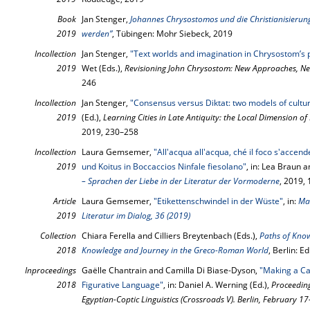
Book
Jan Stenger,
Johannes Chrysostomos und die Christianisierung 
2019
werden”
, Tübingen: Mohr Siebeck, 2019
Incollection
Jan Stenger,
"Text worlds and imagination in Chrysostom’s
2019
Wet (Eds.),
Revisioning John Chrysostom: New Approaches, Ne
246
Incollection
Jan Stenger,
"Consensus versus Diktat: two models of cultur
2019
(Ed.),
Learning Cities in Late Antiquity: the Local Dimension of
2019, 230–258
Incollection
Laura Gemsemer,
"All'acqua all'acqua, ché il foco s'acce
2019
und Koitus in Boccaccios Ninfale fiesolano"
, in: Lea Braun a
– Sprachen der Liebe in der Literatur der Vormoderne
, 2019,
Article
Laura Gemsemer,
"Etikettenschwindel in der Wüste"
, in:
Mac
2019
Literatur im Dialog, 36 (2019)
Collection
Chiara Ferella and Cilliers Breytenbach (Eds.),
Paths of Know
2018
Knowledge and Journey in the Greco-Roman World
, Berlin: E
Inproceedings
Gaëlle Chantrain and Camilla Di Biase-Dyson,
"Making a Ca
2018
Figurative Language"
, in: Daniel A. Werning (Ed.),
Proceeding
Egyptian-Coptic Linguistics (Crossroads V). Berlin, February 1