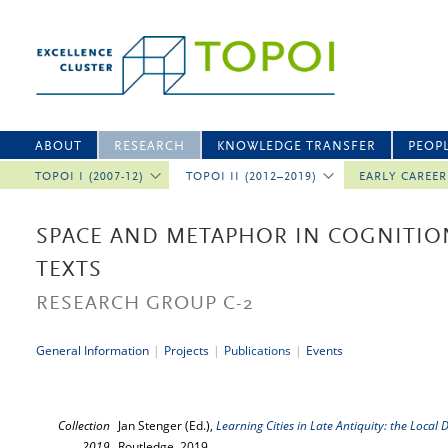
ABOUT
RESEARCH
KNOWLEDGE TRANSFER
PEOP
TOPOI I (2007-12)
TOPOI II (2012–2019)
EARLY CAREE
SPACE AND METAPHOR IN COGNITIO
TEXTS
RESEARCH GROUP C-2
General Information
|
Projects
|
Publications
|
Events
Collection
Jan Stenger (Ed.),
Learning Cities in Late Antiquity: the Local
2019
Routledge, 2019