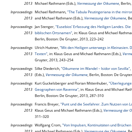
2013
Michael Rathmann (Eds.),
Vermessung der Oikumene
, Berli
Inproceedings
Michael Rathmann,
"The Tabula Peutingeriana in the mirror
2013
and Michael Rathmann (Eds.),
Vermessung der Oikumene
, B
Inproceedings
Jan Stenger,
"Eusebios’ Erfassung des Heiligen Landes. Di
2013
biblischen Ortsnamen"
, in: Klaus Geus and Michael Rathma
Berlin, Boston: De Gruyter, 2013, 223–242
Inproceedings
Ulrich Huttner,
"Mit den Heiligen unterwegs in Kleinasien.
2013
Texten"
, in: Klaus Geus and Michael Rathmann (Eds.),
Verme
Gruyter, 2013, 243–254
Inproceedings
Silke Diederich,
"Oikumene im Wandel – Isidor von Sevilla"
,
2013
(Eds.),
Vermessung der Oikumene
, Berlin, Boston: De Gruyte
Inproceedings
Kurt Guckelsberger and Florian Mittenhuber,
"Überlegunge
2013
Geographen von Ravenna"
, in: Klaus Geus and Michael Ra
Berlin, Boston: De Gruyter, 2013, 287–310
Inproceedings
Francis Breyer,
"Punt und die Seefahrer. Zum Nutzen von L
2013
Klaus Geus and Michael Rathmann (Eds.),
Vermessung der 
311–320
Inproceedings
Wolfgang Crom,
"Von Impulsen, Kontinuitäten und Brüchen 
2013
and Michael Rathmann (Eds.),
Vermessung der Oikumene
, B