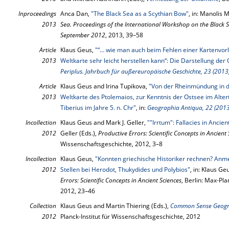
Inproceedings
Anca Dan,
"The Black Sea as a Scythian Bow"
, in: Manolis 
2013
Sea. Proceedings of the International Workshop on the Black S
September 2012
, 2013, 39–58
Article
Klaus Geus,
"“… wie man auch beim Fehlen einer Kartenvor
2013
Weltkarte sehr leicht herstellen kann“: Die Darstellung de
Periplus. Jahrbuch für außereuropäische Geschichte, 23 (2013
Article
Klaus Geus and Irina Tupikova,
"Von der Rheinmündung in d
2013
Weltkarte des Ptolemaios, zur Kenntnis der Ostsee im Alter
Tiberius im Jahre 5. n. Chr"
, in:
Geographia Antiqua, 22 (2013
Incollection
Klaus Geus and Mark J. Geller,
""Irrtum": Fallacies in Ancie
2012
Geller (Eds.),
Productive Errors: Scientific Concepts in Ancient
Wissenschaftsgeschichte, 2012, 3–8
Incollection
Klaus Geus,
"Konnten griechische Historiker rechnen? An
2012
Stellen bei Herodot, Thukydides und Polybios"
, in: Klaus Ge
Errors: Scientific Concepts in Ancient Sciences
, Berlin: Max-Pla
2012, 23–46
Collection
Klaus Geus and Martin Thiering (Eds.),
Common Sense Geogr
2012
Planck-Institut für Wissenschaftsgeschichte, 2012