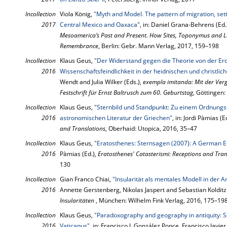
Incollection
Viola König,
"Myth and Model. The pattern of migration, set
2017
Central Mexico and Oaxaca"
, in: Daniel Grana-Behrens (Ed.
Mesoamerica‘s Past and Present. How Sites, Toponymus and 
Remembrance
, Berlin: Gebr. Mann Verlag, 2017, 159–198
Incollection
Klaus Geus,
"Der Widerstand gegen die Theorie von der Erd
2016
Wissenschaftsfeindlichkeit in der heidnischen und christlic
Wendt and Julia Wilker (Eds.),
exempla imitanda: Mit der Ver
Festschrift für Ernst Baltrusch zum 60. Geburtstag
, Göttingen
Incollection
Klaus Geus,
"Sternbild und Standpunkt: Zu einem Ordnungs-
2016
astronomischen Literatur der Griechen"
, in: Jordi Pàmias (E
and Translations
, Oberhaid: Utopica, 2016, 35–47
Incollection
Klaus Geus,
"Eratosthenes: Sternsagen (2007): A German Ed
2016
Pàmias (Ed.),
Eratosthenes' Catasterismi: Receptions and Tran
130
Incollection
Gian Franco Chiai,
"Insularität als mentales Modell in der A
2016
Annette Gerstenberg, Nikolas Jaspert and Sebastian Kolditz 
Insularitäten
, München: Wilhelm Fink Verlag, 2016, 175–19
Incollection
Klaus Geus,
"Paradoxography and geography in antiquity: 
2016
Vaticanus"
, in: Francisco J. González Ponce, Francisco Javier