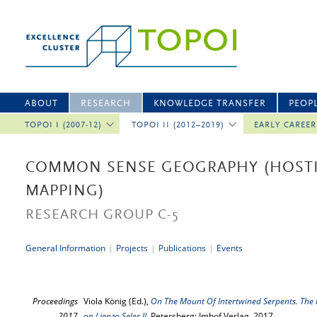
ABOUT
RESEARCH
KNOWLEDGE TRANSFER
PEOP
TOPOI I (2007-12)
TOPOI II (2012–2019)
EARLY CAREE
COMMON SENSE GEOGRAPHY (HOSTI
MAPPING)
RESEARCH GROUP C-5
General Information
|
Projects
|
Publications
|
Events
Proceedings
Viola König (Ed.),
On The Mount Of Intertwined Serpents. The P
2017
on Lienzo Seler II
, Petersberg: Imhof Verlag, 2017