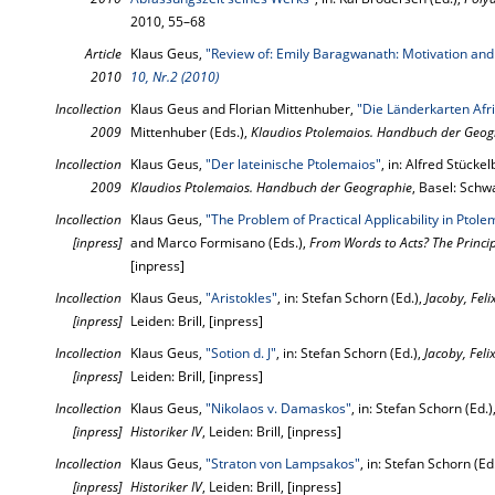
2010, 55–68
Article
Klaus Geus,
"Review of: Emily Baragwanath: Motivation and
2010
10, Nr.2 (2010)
Incollection
Klaus Geus and Florian Mittenhuber,
"Die Länderkarten Afr
2009
Mittenhuber (Eds.),
Klaudios Ptolemaios. Handbuch der Geog
Incollection
Klaus Geus,
"Der lateinische Ptolemaios"
, in: Alfred Stücke
2009
Klaudios Ptolemaios. Handbuch der Geographie
, Basel: Sch
Incollection
Klaus Geus,
"The Problem of Practical Applicability in Pto
[inpress]
and Marco Formisano (Eds.),
From Words to Acts? The Principl
[inpress]
Incollection
Klaus Geus,
"Aristokles"
, in: Stefan Schorn (Ed.),
Jacoby, Feli
[inpress]
Leiden: Brill, [inpress]
Incollection
Klaus Geus,
"Sotion d. J"
, in: Stefan Schorn (Ed.),
Jacoby, Feli
[inpress]
Leiden: Brill, [inpress]
Incollection
Klaus Geus,
"Nikolaos v. Damaskos"
, in: Stefan Schorn (Ed.)
[inpress]
Historiker IV
, Leiden: Brill, [inpress]
Incollection
Klaus Geus,
"Straton von Lampsakos"
, in: Stefan Schorn (Ed
[inpress]
Historiker IV
, Leiden: Brill, [inpress]