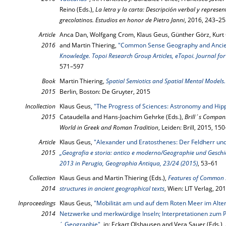
Reino (Eds.),
La letra y la carta: De­scripción verbal y represen
greco­la­ti­nos. Estudios en honor de Pietro Janni
, 2016, 243–2
Article
Anca Dan, Wolfgang Crom, Klaus Geus, Günther Görz, Kurt 
2016
and Martin Thiering,
"Common Sense Geography and Ancien
Knowledge. Topoi Research Group Articles, eTopoi. Journal for
571–597
Book
Martin Thiering,
Spatial Semiotics and Spatial Mental Model
2015
Berlin, Boston: De Gruyter, 2015
Incollection
Klaus Geus,
"The Progress of Sciences: Astronomy and Hip
2015
Cataudella and Hans-Joachim Gehrke (Eds.),
Brill´s Compan
World in Greek and Roman Tradition
, Leiden: Brill, 2015, 15
Article
Klaus Geus,
"Alexander und Eratosthenes: Der Feldherr un
2015
„Geografia e storia: antico e moderno/Geographie und Geschi
2013 in Perugia, Geographia Antiqua, 23/24 (2015)
, 53–61
Collection
Klaus Geus and Martin Thiering (Eds.),
Features of Common S
2014
structures in ancient geographical texts
, Wien: LIT Verlag, 20
Inproceedings
Klaus Geus,
"Mobilität am und auf dem Roten Meer im Alte
2014
Netzwerke und merkwürdige Inseln; Interpretationen zum P
´ Geographie"
, in: Eckart Olshausen and Vera Sauer (Eds.),