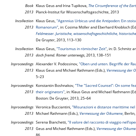
Book
Klaus Geus and Irina Tupikova,
The Circumference of the Ea
2013
Planck-Institut für Wissenschaftsgeschichte, 2013
Incollection
Klaus Geus,
"Agennius Urbicus und die Antipoden: Ein sto
2013
Romanorum"
, in: Cosima Möller and Eberhard Knobloch (Ed
Feldmesser. Juristische, wissenschaftsgeschichtliche, historisc
De Gruyter, 2013, 113–130
Incollection
Klaus Geus,
"Tourismus in römischer Zeit"
, in: D. Schmitz a
2013
doch fremd. Römer unterwegs
, 2013, 138–151
Inproceedings
Alexander V. Podossinov,
"Oben und unten. Begriffe der Ra
2013
Klaus Geus and Michael Rathmann (Eds.),
Vermessung der 
5–23
Inproceedings
Konstantin Boshnakov,
"The "Sacred Counsel": On some feat
2013
their originators"
, in: Klaus Geus and Michael Rathmann (Ed
Boston: De Gruyter, 2013, 25–64
Inproceedings
Veronica Bucciantini,
"Misurazioni e distanze marittime nel
2013
Michael Rathmann (Eds.),
Vermessung der Oikumene
, Berli
Inproceedings
Serena Bianchetti,
"Il valore del racconto di viaggio nell’op
2013
Geus and Michael Rathmann (Eds.),
Vermessung der Oikume
86