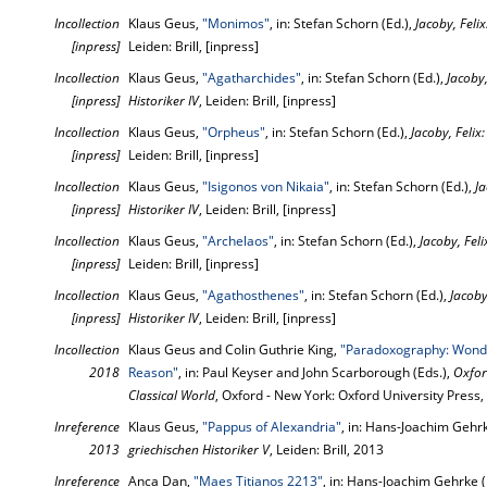
Incollection
Klaus Geus,
"Monimos"
, in: Stefan Schorn (Ed.),
Jacoby, Feli
[inpress]
Leiden: Brill, [inpress]
Incollection
Klaus Geus,
"Agatharchides"
, in: Stefan Schorn (Ed.),
Jacoby
[inpress]
Historiker IV
, Leiden: Brill, [inpress]
Incollection
Klaus Geus,
"Orpheus"
, in: Stefan Schorn (Ed.),
Jacoby, Felix
[inpress]
Leiden: Brill, [inpress]
Incollection
Klaus Geus,
"Isigonos von Nikaia"
, in: Stefan Schorn (Ed.),
Ja
[inpress]
Historiker IV
, Leiden: Brill, [inpress]
Incollection
Klaus Geus,
"Archelaos"
, in: Stefan Schorn (Ed.),
Jacoby, Fel
[inpress]
Leiden: Brill, [inpress]
Incollection
Klaus Geus,
"Agathosthenes"
, in: Stefan Schorn (Ed.),
Jacoby
[inpress]
Historiker IV
, Leiden: Brill, [inpress]
Incollection
Klaus Geus and Colin Guthrie King,
"Paradoxography: Wonder 
2018
Reason"
, in: Paul Keyser and John Scarborough (Eds.),
Oxfor
Classical World
, Oxford - New York: Oxford University Press
Inreference
Klaus Geus,
"Pappus of Alexandria"
, in: Hans-Joachim Gehrk
2013
griechischen Historiker V
, Leiden: Brill, 2013
Inreference
Anca Dan,
"Maes Titianos 2213"
, in: Hans-Joachim Gehrke (