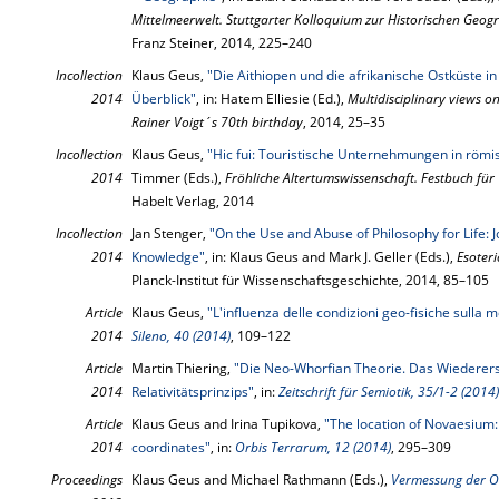
Mittelmeerwelt. Stuttgarter Kolloquium zur Historischen Geog
Franz Steiner, 2014, 225–240
Incollection
Klaus Geus,
"Die Aithiopen und die afrikanische Ostküste i
2014
Überblick"
, in: Hatem Elliesie (Ed.),
Multidisciplinary views on
Rainer Voigt´s 70th birthday
, 2014, 25–35
Incollection
Klaus Geus,
"Hic fui: Touristische Unternehmungen in römis
2014
Timmer (Eds.),
Fröhliche Altertumswissenschaft. Festbuch für
Habelt Verlag, 2014
Incollection
Jan Stenger,
"On the Use and Abuse of Philosophy for Life: 
2014
Knowledge"
, in: Klaus Geus and Mark J. Geller (Eds.),
Esoteri
Planck-Institut für Wissenschaftsgeschichte, 2014, 85–105
Article
Klaus Geus,
"L'influenza delle condizioni geo-fisiche sulla m
2014
Sileno, 40 (2014)
, 109–122
Article
Martin Thiering,
"Die Neo-Whorfian Theorie. Das Wiederers
2014
Relativitätsprinzips"
, in:
Zeitschrift für Semiotik, 35/1-2 (2014)
Article
Klaus Geus and Irina Tupikova,
"The location of Novaesium: 
2014
coordinates"
, in:
Orbis Terrarum, 12 (2014)
, 295–309
Proceedings
Klaus Geus and Michael Rathmann (Eds.),
Vermessung der 