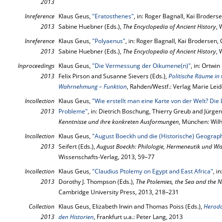
2013
Inreference
Klaus Geus,
"Eratosthenes"
, in: Roger Bagnall, Kai Broder
2013
Sabine Huebner (Eds.),
The Encyclopedia of Ancient History
, 
Inreference
Klaus Geus,
"Polyaenus"
, in: Roger Bagnall, Kai Brodersen
2013
Sabine Huebner (Eds.),
The Encyclopedia of Ancient History
, 
Inproceedings
Klaus Geus,
"Die Vermessung der Oikumene(n)"
, in: Ortwi
2013
Felix Pirson and Susanne Sievers (Eds.),
Politische Räume in
Wahrnehmung – Funktion
, Rahden/Westf.: Verlag Marie Lei
Incollection
Klaus Geus,
"Wie erstellt man eine Karte von der Welt? Die
2013
Probleme"
, in: Dietrich Boschung, Thierry Greub and Jürg
Kenntnisse und ihre konkreten Ausformungen
, München: Wil
Incollection
Klaus Geus,
"August Boeckh und die (Historische) Geograp
2013
Seifert (Eds.),
August Boeckh: Philologie, Hermeneutik und Wis
Wissenschafts-Verlag, 2013, 59–77
Incollection
Klaus Geus,
"Claudius Ptolemy on Egypt and East Africa"
, i
2013
Dorothy J. Thompson (Eds.),
The Ptolemies, the Sea and the N
Cambridge University Press, 2013, 218–231
Collection
Klaus Geus, Elizabeth Irwin and Thomas Poiss (Eds.),
Herodo
2013
den Historien
, Frankfurt u.a.: Peter Lang, 2013