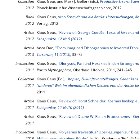
Collection
Klaus Geus and Mark J. Geller (Eds.),
Productive Errors: Scien
2012
Planck-Institut für Wissenschaftsgeschichte, 2012
Book
Klaus Geus,
Arno Schmidt und die Antike: Untersuchungen, A
2012
Verlag, 2012
Article
Klaus Geus,
"Review of: George Coedès: Texts of Greek and 
2012
Sehepunkte, 12 Nr.5 (2012)
Article
Anca Dan,
"From Imagined Ethnographies to Invented Ethni
2013
Terrarum, 11 (2013)
, 33–72
Incollection
Klaus Geus,
"Dionysos, Pan und Herakles in den Strategem
2011
Parua Mythogaphica
, Oberhaid: Utopica, 2011, 241–245
Collection
Klaus Geus (Ed.),
Utopien, Zukunftsvorstellungen, Gedankenex
2011
"anderen" Welt im abendländischen Denken von der Antike bi
2011
Article
Klaus Geus,
"Review of: Horst Schneider: Kosmas Indikopleu
2011
Sehepunkte, 11 Nr.10 (2011)
Article
Klaus Geus,
"Review of: Duane W. Roller: Eratosthenes´ G
2011
Incollection
Klaus Geus,
"Polyaenus travestitus? Überlegungen zur Biog
2010
Abfassungszeit seines Werks"
, in: Kai Brodersen (Ed.),
Polya