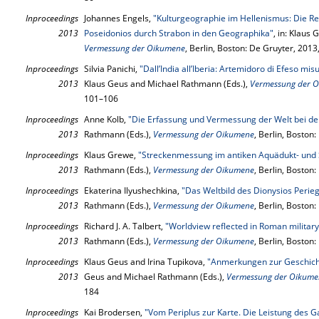
Inproceedings
Johannes Engels,
"Kulturgeographie im Hellenismus: Die R
2013
Poseidonios durch Strabon in den Geographika"
, in: Klaus
Vermessung der Oikumene
, Berlin, Boston: De Gruyter, 201
Inproceedings
Silvia Panichi,
"Dall’India all’Iberia: Artemidoro di Efeso mis
2013
Klaus Geus and Michael Rathmann (Eds.),
Vermessung der 
101–106
Inproceedings
Anne Kolb,
"Die Erfassung und Vermessung der Welt bei d
2013
Rathmann (Eds.),
Vermessung der Oikumene
, Berlin, Boston
Inproceedings
Klaus Grewe,
"Streckenmessung im antiken Aquädukt- und
2013
Rathmann (Eds.),
Vermessung der Oikumene
, Berlin, Boston
Inproceedings
Ekaterina Ilyushechkina,
"Das Weltbild des Dionysios Perie
2013
Rathmann (Eds.),
Vermessung der Oikumene
, Berlin, Boston
Inproceedings
Richard J. A. Talbert,
"Worldview reflected in Roman militar
2013
Rathmann (Eds.),
Vermessung der Oikumene
, Berlin, Boston
Inproceedings
Klaus Geus and Irina Tupikova,
"Anmerkungen zur Geschich
2013
Geus and Michael Rathmann (Eds.),
Vermessung der Oikume
184
Inproceedings
Kai Brodersen,
"Vom Periplus zur Karte. Die Leistung des Ga