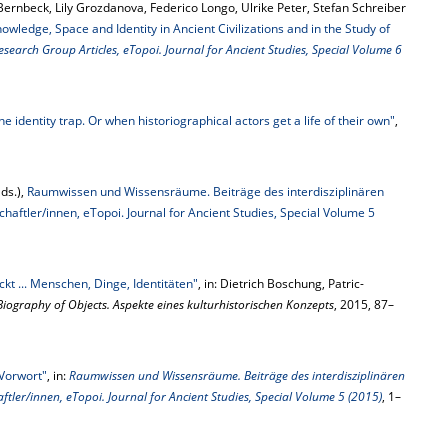
Bernbeck, Lily Grozdanova, Federico Longo, Ulrike Peter, Stefan Schreiber
nowledge, Space and Identity in Ancient Civilizations and in the Study of
earch Group Articles, eTopoi. Journal for Ancient Studies, Special Volume 6
the identity trap. Or when historiographical actors get a life of their own"
,
ds.),
Raumwissen und Wissensräume. Beiträge des interdisziplinären
ftler/innen, eTopoi. Journal for Ancient Studies, Special Volume 5
ckt ... Menschen, Dinge, Identitäten"
, in: Dietrich Boschung, Patric-
Biography of Objects. Aspekte eines kulturhistorischen Konzepts
, 2015, 87–
Vorwort"
, in:
Raumwissen und Wissensräume. Beiträge des interdisziplinären
ler/innen, eTopoi. Journal for Ancient Studies, Special Volume 5 (2015)
, 1–