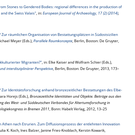
rom Stones to Gendered Bodies: regional differences in the production of
 and the Swiss Valais"
, in:
European Journal of Archaeology, 17 (2) (2014)
,
 Zur räumlichen Organisation von Bestattungsplätzen in Südostsizilien
ichael Meyer (Eds.),
Parallele Raumkonzepte
, Berlin, Boston: De Gruyter,
kkulturierter Migranten?"
, in: Elke Kaiser and Wolfram Schier (Eds.),
und interdisziplinärer Perspektive
, Berlin, Boston: De Gruyter, 2013, 173–
b? Zur Identitätsforschung anhand bronzezeitlicher Bestattungen des Elbe-
ara Horejs (Eds.),
Bronzezeitliche Identitäten und Objekte. Beiträge aus den
ung des West- und Süddeutschen Verbandes für Altertumsforschung in
ologiekongress in Bremen 2011
, Bonn: Habelt Verlag, 2012, 13–25
n Athen nach Etrurien. Zum Diffusionsprozess der entlehnten Innovation
 Julia K. Koch, Ines Balzer, Janine Fries-Knoblach, Kerstin Kowarik,