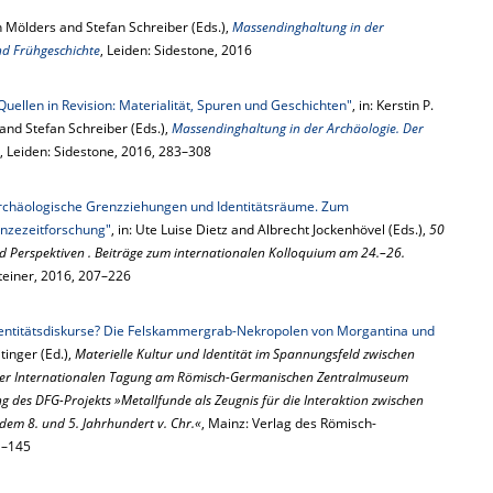
 Mölders and Stefan Schreiber (Eds.),
Massendinghaltung in der
nd Frühgeschichte
, Leiden: Sidestone, 2016
Quellen in Revision: Materialität, Spuren und Geschichten"
, in: Kerstin P.
d Stefan Schreiber (Eds.),
Massendinghaltung in der Archäologie. Der
, Leiden: Sidestone, 2016, 283–308
rchäologische Grenzziehungen und Identitätsräume. Zum
onzezeitforschung"
, in: Ute Luise Dietz and Albrecht Jockenhövel (Eds.),
50
nd Perspektiven . Beiträge zum internationalen Kolloquium am 24.–26.
Steiner, 2016, 207–226
dentitätsdiskurse? Die Felskammergrab-Nekropolen von Morgantina und
itinger (Ed.),
Materielle Kultur und Identität im Spannungsfeld zwischen
 der Internationalen Tagung am Römisch-Germanischen Zentralmuseum
 des DFG-Projekts »Metallfunde als Zeugnis für die Interaktion zwischen
 dem 8. und 5. Jahrhundert v. Chr.«
, Mainz: Verlag des Römisch-
1–145