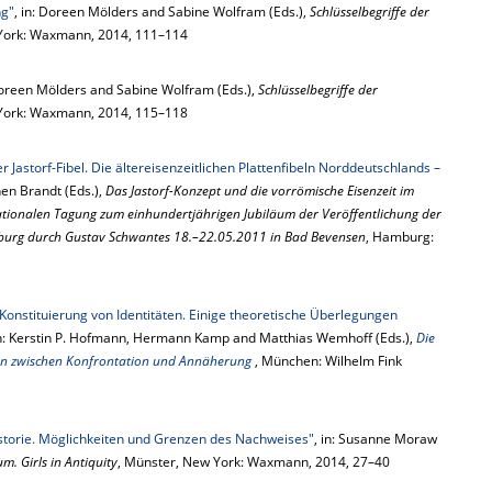
ng"
, in: Doreen Mölders and Sabine Wolfram (Eds.),
Schlüsselbegriffe der
 York: Waxmann, 2014, 111–114
 Doreen Mölders and Sabine Wolfram (Eds.),
Schlüsselbegriffe der
 York: Waxmann, 2014, 115–118
 Jastorf-Fibel. Die ältereisenzeitlichen Plattenfibeln Norddeutschlands –
hen Brandt (Eds.),
Das Jastorf-Konzept und die vorrömische Eisenzeit im
nationalen Tagung zum einhundertjährigen Jubiläum der Veröffentlichung der
eburg durch Gustav Schwantes 18.–22.05.2011 in Bad Bevensen
, Hamburg:
 Konstituierung von Identitäten. Einige theoretische Überlegungen
in: Kerstin P. Hofmann, Hermann Kamp and Matthias Wemhoff (Eds.),
Die
äten zwischen Konfrontation und Annäherung
, München: Wilhelm Fink
storie. Möglichkeiten und Grenzen des Nachweises"
, in: Susanne Moraw
m. Girls in Antiquity
, Münster, New York: Waxmann, 2014, 27–40