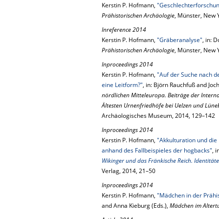
Kerstin P. Hofmann,
"Geschlechterforschu
Prähistorischen Archäologie
, Münster, New
Inreference 2014
Kerstin P. Hofmann,
"Gräberanalyse"
, in:
Prähistorischen Archäologie
, Münster, New
Inproceedings 2014
Kerstin P. Hofmann,
"Auf der Suche nach der
eine Leitform?"
, in: Björn Rauchfuß and Joc
nördlichen Mitteleuropa. Beiträge der Inter
Ältesten Urnenfriedhöfe bei Uelzen und Lün
Archäologisches Museum, 2014, 129–142
Inproceedings 2014
Kerstin P. Hofmann,
"Akkulturation und die
anhand des Fallbeispieles der hogbacks"
, 
Wikinger und das Fränkische Reich. Identit
Verlag, 2014, 21–50
Inproceedings 2014
Kerstin P. Hofmann,
"Mädchen in der Prähi
and Anna Kieburg (Eds.),
Mädchen im Altertu