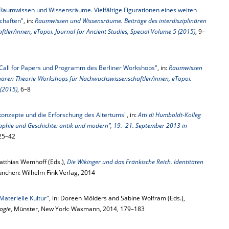
Raumwissen und Wissensräume. Vielfältige Figurationen eines weiten
chaften"
, in:
Raumwissen und Wissensräume. Beiträge des interdisziplinären
ler/innen, eTopoi. Journal for Ancient Studies, Special Volume 5 (2015)
, 9–
Call for Papers und Programm des Berliner Workshops"
, in:
Raumwissen
inären Theorie-Workshops für Nachwuchswissenschaftler/innen, eTopoi.
 (2015)
, 6–8
onzepte und die Erforschung des Altertums"
, in:
Atti di Humboldt-Kolleg
aphie und Geschichte: antik und modern”, 19.–21. September 2013 in
 25–42
tthias Wemhoff (Eds.),
Die Wikinger und das Fränkische Reich. Identitäten
ünchen: Wilhelm Fink Verlag, 2014
Materielle Kultur"
, in: Doreen Mölders and Sabine Wolfram (Eds.),
ogie
, Münster, New York: Waxmann, 2014, 179–183