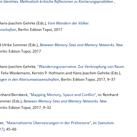
t Identities. Methodisch-kritische Reflexionen zu Kartierungspraktiken
,
Hans-Joachim Gehrke (Eds.),
Vom Wandern der Völker.
enschaften
, Berlin: Edition Topoi, 2017
d Ulrike Sommer (Eds.),
Between Memory Sites and Memory Networks. New
erlin: Edition Topoi, 2017
 Hans-Joachim Gehrke,
"Wanderungsnarrative. Zur Verknüpfung von Raum
n: Felix Wiedemann, Kerstin P. Hofmann and Hans-Joachim Gehrke (Eds.),
gen in den Altertumswissenschaften
, Berlin: Edition Topoi, 2017, 9–37
inhard Bernbeck,
"Mapping Memory, Space and Conflict"
, in: Reinhard
Sommer (Eds.),
Between Memory Sites and Memory Networks. New
erlin: Edition Topoi, 2017, 9–32
er,
"Materialisierte Übersetzungen in der Prähistorie"
, in:
Saeculum.
17)
, 45–66