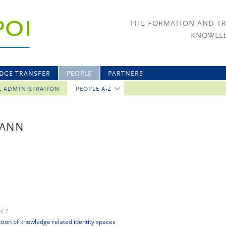
THE FORMATION AND T
KNOWLED
DGE TRANSFER
PEOPLE
PARTNERS
L ADMINISTRATION
PEOPLE A-Z
MANN
i 1
uction of knowledge related identity spaces