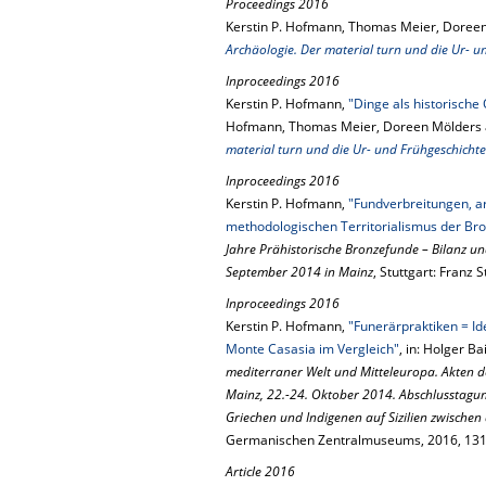
Proceedings 2016
Kerstin P. Hofmann, Thomas Meier, Doreen
Archäologie. Der material turn und die Ur- u
Inproceedings 2016
Kerstin P. Hofmann,
"Dinge als historische 
Hofmann, Thomas Meier, Doreen Mölders an
material turn und die Ur- und Frühgeschichte
Inproceedings 2016
Kerstin P. Hofmann,
"Fundverbreitungen, a
methodologischen Territorialismus der Br
Jahre Prähistorische Bronzefunde – Bilanz u
September 2014 in Mainz
, Stuttgart: Franz 
Inproceedings 2016
Kerstin P. Hofmann,
"Funerärpraktiken = I
Monte Casasia im Vergleich"
, in: Holger Ba
mediterraner Welt und Mitteleuropa. Akten
Mainz, 22.-24. Oktober 2014. Abschlusstagung
Griechen und Indigenen auf Sizilien zwischen
Germanischen Zentralmuseums, 2016, 13
Article 2016