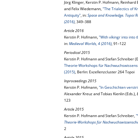
Jörg Klinger, Kerstin P. Hofmann, Reinhard 
and Felix Wiedemann,
"The Trialectics of K
Antiquity"
, in:
Space and Knowledge. Topoi Res
(2016)
, 349–388
Article 2016
Kerstin P. Hofmann,
"With víkingr into into 
in:
Medieval Worlds, 4 (2016)
, 91–122
Periodical 2015
Kerstin P. Hofmann and Stefan Schreiber (E
Theorie-Workshops für Nachwuchswissenscha
(2015)
, Berlin: Exzellenzcluster 264 Topoi
Inproceedings 2015
Kerstin P. Hofmann,
"In Geschichten verstri
Alexander Kreuz and Tobias Kienlin (Eds.),
123
Article 2015
Kerstin P. Hofmann and Stefan Schreiber,
"
Theorie-Workshops für Nachwuchswissenschaft
2
Article 2015