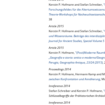
Kerstin P. Hofmann and Stefan Schreiber,
"
Forschungsfeldes für die Altertumswissens
Theorie-Workshops für Nachwuchswissenschaft
38
Article 2015
Kerstin P. Hofmann and Stefan Schreiber,
"
und Wissensräume. Beiträge des interdiszipl
Journal for Ancient Studies, Special Volume 5
Article 2015
Kerstin P. Hofmann,
"(Post)Moderne Raumk
„Geografia e storia: antico e moderno/Geogr
Perugia, Geographia Antiqua, 23/24 (2015)
,
Proceedings 2014
Kerstin P. Hofmann, Hermann Kamp and Ma
zwischen Konfrontation und Annäherung
, M
Inreference 2014
Stefan Schreiber and Kerstin P. Hofmann,
"
Schlüsselbegriffe der Prähistorischen Archäol
Inreference 2014