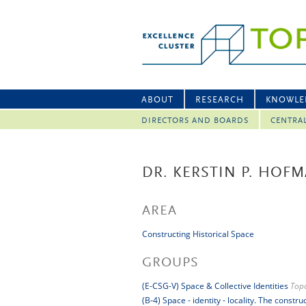
ABOUT
RESEARCH
KNOWLE
DIRECTORS AND BOARDS
CENTRA
DR. KERSTIN P. HOF
AREA
Constructing Historical Space
GROUPS
(E-CSG-V) Space & Collective Identities
Topo
(B-4) Space - identity - locality. The constr