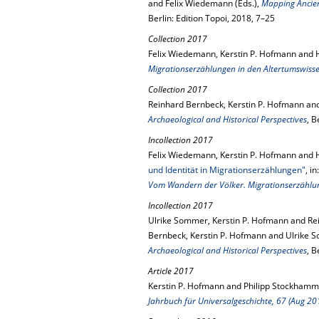
and Felix Wiedemann (Eds.),
Mapping Ancien
Berlin: Edition Topoi, 2018, 7–25
Collection 2017
Felix Wiedemann, Kerstin P. Hofmann and 
Migrationserzählungen in den Altertumswiss
Collection 2017
Reinhard Bernbeck, Kerstin P. Hofmann an
Archaeological and Historical Perspectives
, B
Incollection 2017
Felix Wiedemann, Kerstin P. Hofmann and
und Identität in Migrationserzählungen"
, i
Vom Wandern der Völker. Migrationserzählun
Incollection 2017
Ulrike Sommer, Kerstin P. Hofmann and Re
Bernbeck, Kerstin P. Hofmann and Ulrike 
Archaeological and Historical Perspectives
, B
Article 2017
Kerstin P. Hofmann and Philipp Stockhamm
Jahrbuch für Universalgeschichte, 67 (Aug 20