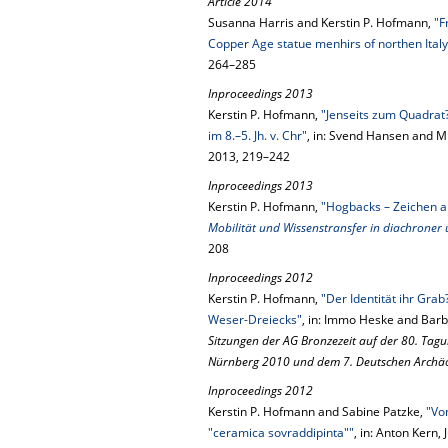
Article 2014
Susanna Harris and Kerstin P. Hofmann,
"F
Copper Age statue menhirs of northen Italy
264–285
Inproceedings 2013
Kerstin P. Hofmann,
"Jenseits zum Quadrat?
im 8.–5. Jh. v. Chr"
, in: Svend Hansen and M
2013, 219–242
Inproceedings 2013
Kerstin P. Hofmann,
"Hogbacks – Zeichen a
Mobilität und Wissenstransfer in diachroner 
208
Inproceedings 2012
Kerstin P. Hofmann,
"Der Identität ihr Gra
Weser-Dreiecks"
, in: Immo Heske and Barb
Sitzungen der AG Bronzezeit auf der 80. Tag
Nürnberg 2010 und dem 7. Deutschen Archä
Inproceedings 2012
Kerstin P. Hofmann and Sabine Patzke,
"Vo
"ceramica sovraddipinta""
, in: Anton Kern,