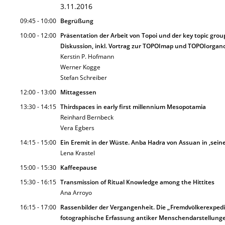
3.11.2016
09:45 - 10:00
Begrüßung
10:00 - 12:00
Präsentation der Arbeit von Topoi und der key topic grou
Diskussion, inkl. Vortrag zur TOPOImap und TOPOIorgan
Kerstin P. Hofmann
Werner Kogge
Stefan Schreiber
12:00 - 13:00
Mittagessen
13:30 - 14:15
Thirdspaces in early first millennium Mesopotamia
Reinhard Bernbeck
Vera Egbers
14:15 - 15:00
Ein Eremit in der Wüste. Anba Hadra von Assuan in ‚sein
Lena Krastel
15:00 - 15:30
Kaffeepause
15:30 - 16:15
Transmission of Ritual Knowledge among the Hittites
Ana Arroyo
16:15 - 17:00
Rassenbilder der Vergangenheit. Die „Fremdvölkerexped
fotographische Erfassung antiker Menschendarstellun­