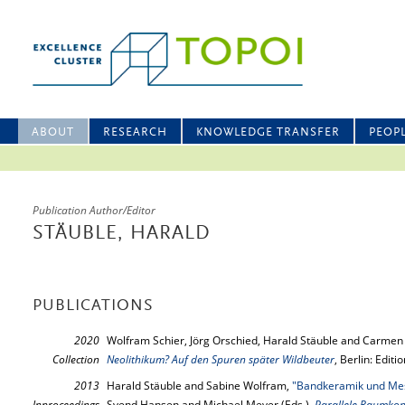
ABOUT
RESEARCH
KNOWLEDGE TRANSFER
PEOP
Publication Author/Editor
STÄUBLE, HARALD
PUBLICATIONS
2020
Wolfram Schier, Jörg Orschied, Harald Stäuble and Carmen
Collection
Neolithikum? Auf den Spuren später Wildbeuter
, Berlin: Edit
2013
Harald Stäuble and Sabine Wolfram,
"Bandkeramik und Meso
Inproceedings
Svend Hansen and Michael Meyer (Eds.),
Parallele Raumkon