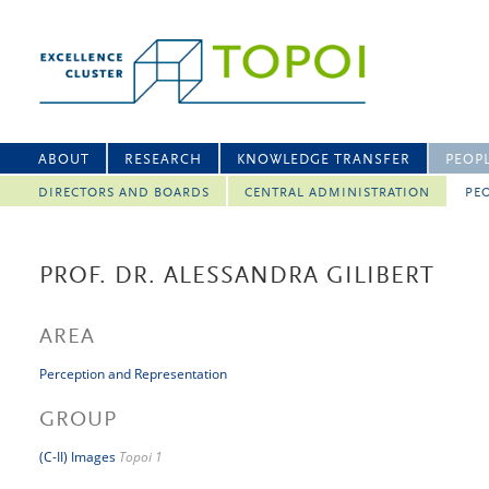
ABOUT
RESEARCH
KNOWLEDGE TRANSFER
PEOP
DIRECTORS AND BOARDS
CENTRAL ADMINISTRATION
PEO
PROF. DR. ALESSANDRA GILIBERT
AREA
Perception and Representation
GROUP
(C-II) Images
Topoi 1