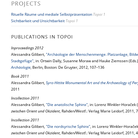
PROJECTS
Rituelle Räume und mediale Selbstpräsentation
Topoi 1
Sichtbarkeit und Unsichtbarkeit
Topoi 1
PUBLICATIONS IN TOPOI
Inproceedings 2012
Alessandra Gilibert,
"Archäologie der Menschenmenge. Platzanlage, Bildw
Stadtgefüge"
, in: Ortwin Dally, Susanne Moraw and Hauke Ziemssen (Eds.
Archäologie
, Berlin, Boston: De Gruyter, 2012, 107–136
Book 2011
Alessandra Gilibert,
Syro-Hittite Monumental Art and the Archaeology of Pe
2011
Incollection 2011
Alessandra Gilibert,
"Die anatolische Sphinx"
, in: Lorenz Winkler-Horaček (
zwischen Orient und Okzident
, Rahden/Westf.: Verlag Marie Leidorf, 2011, 
Incollection 2011
Alessandra Gilibert,
"Die nordsyrische Sphinx"
, in: Lorenz Winkler-Horaček
zwischen Orient und Okzident
, Rahden/Westf.: Verlag Marie Leidorf, 2011, 