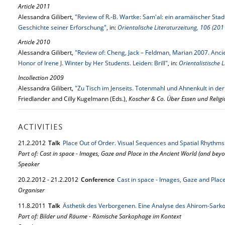
Article 2011
Alessandra Gilibert,
"Review of R.-B. Wartke: Sam'al: ein aramäischer Stadts
Geschichte seiner Erforschung"
, in:
Orientalische Literaturzeitung, 106 (201
Article 2010
Alessandra Gilibert,
"Review of: Cheng, Jack – Feldman, Marian 2007. Ancie
Honor of Irene J. Winter by Her Students. Leiden: Brill"
, in:
Orientalistische 
Incollection 2009
Alessandra Gilibert,
"Zu Tisch im Jenseits. Totenmahl und Ahnenkult in der
Friedlander and Cilly Kugelmann (Eds.),
Koscher & Co. Über Essen und Relig
ACTIVITIES
21.
2.
2012
Talk
Place Out of Order. Visual Sequences and Spatial Rhythms
Part of: Cast in space - Images, Gaze and Place in the Ancient World (and bey
Speaker
20.
2.
2012
-
21.
2.
2012
Conference
Cast in space - Images, Gaze and Plac
Organiser
11.
8.
2011
Talk
Ästhetik des Verborgenen. Eine Analyse des Ahirom-Sarko
Part of: Bilder und Räume - Römische Sarkophage im Kontext