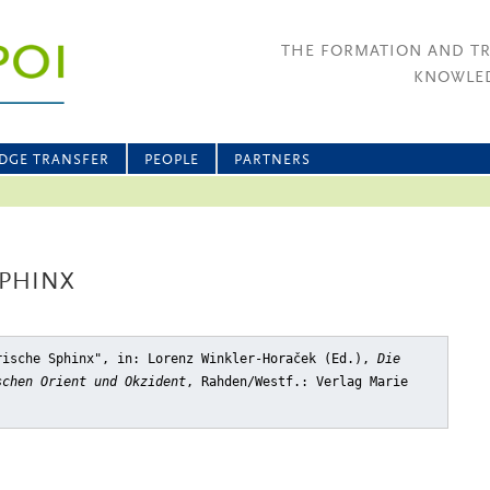
THE FORMATION AND T
KNOWLED
DGE TRANSFER
PEOPLE
PARTNERS
SPHINX
rische Sphinx"
, in: Lorenz Winkler-Horaček (Ed.),
Die
schen Orient und Okzident
, Rahden/Westf.: Verlag Marie