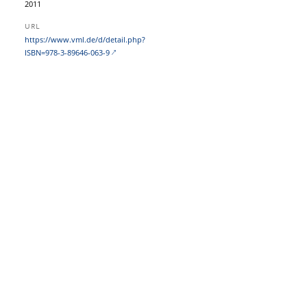
2011
URL
https:/​/​www.vml.de/​d/​detail.php?​
ISBN=978-3-89646-063-9