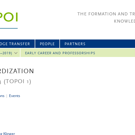
THE FORMATION AND T
KNOWLED
DGE TRANSFER
PEOPLE
PARTNERS
2–2019)
EARLY CAREER AND PROFESSORSHIPS
RDIZATION
3
(TOPOI 1)
ons
|
Events
rg Klinger