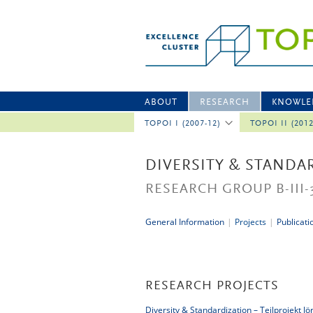
ABOUT
RESEARCH
KNOWLE
TOPOI I (2007-12)
TOPOI II (201
DIVERSITY & STANDA
RESEARCH GROUP B-III-
General Information
|
Projects
|
Publicati
RESEARCH PROJECTS
Diversity & Standardization – Teilprojekt Jö