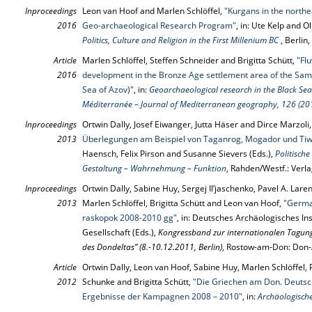
Inproceedings
Leon van Hoof and Marlen Schlöffel,
"Kurgans in the northe
2016
Geo-archaeological Research Program"
, in: Ute Kelp and O
Politics, Culture and Religion in the First Millenium BC
, Berlin
Article
Marlen Schlöffel, Steffen Schneider and Brigitta Schütt,
"Fl
2016
development in the Bronze Age settlement area of the Samb
Sea of Azov)"
, in:
Geoarchaeological research in the Black Sea
Méditerranée – Journal of Mediterranean geography, 126 (20
Inproceedings
Ortwin Dally, Josef Eiwanger, Jutta Häser and Dirce Marzoli
2013
Überlegungen am Beispiel von Taganrog, Mogador und Tiw
Haensch, Felix Pirson and Susanne Sievers (Eds.),
Politisch
Gestaltung – Wahrnehmung – Funktion
, Rahden/Westf.: Verl
Inproceedings
Ortwin Dally, Sabine Huy, Sergej Il‘jaschenko, Pavel A. Lar
2013
Marlen Schlöffel, Brigitta Schütt and Leon van Hoof,
"German
raskopok 2008-2010 gg"
, in: Deutsches Archäologisches In
Gesellschaft (Eds.),
Kongressband zur internationalen Tagung
des Dondeltas” (8.-10.12.2011, Berlin)
, Rostow-am-Don: Don-
Article
Ortwin Dally, Leon van Hoof, Sabine Huy, Marlen Schlöffel, P
2012
Schunke and Brigitta Schütt,
"Die Griechen am Don. Deutsc
Ergebnisse der Kampagnen 2008 – 2010"
, in:
Archäologische