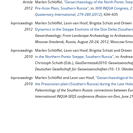
Article
Marlen Schlöffel,
"Geoarchaeology of the North Pontic Step
2012
Pre-Azov Plain, Southern Russia"
, in:
XVIII INQUA Congress, 2
Quaternary International, 279-280 (2012)
, 434–435
Inproceedings
Marlen Schlöffel, Leon van Hoof, Brigitta Schütt and Ortwin 
2012
Dynamics in the Steppe Environs of the Don Delta (Souther
Geoarchaeology: From Landscape Archaeology to Archaeotouri
Moscow-Smolensk, Russia, August 20-24, 2012
, Moscow-Smol
Inproceedings
Marlen Schlöffel, Leon van Hoof, Brigitta Schütt and Ortwin 
2010
in the Northern Pontic Steppe, Southern Russia"
, in: Andre
Christoph Schüth (Eds.),
GeoDarmstadt2010: Geowissenschafte
Deutschen Gesellschaft für Geowissenschaften (10.-13. Oktob
Inproceedings
Marlen Schlöffel and Leon van Hoof,
"Geoarchaeological Inv
2010
the Preazovian plain (Southern Russia) during the Late Hol
Paleontology of the Southern Russia: connections between Euro
International INQUA-SEQS conference (Rostov-on-Don, June 2