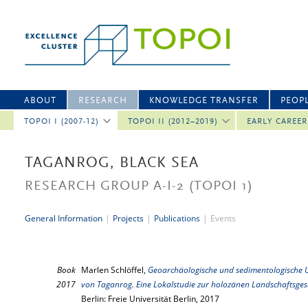
ABOUT
RESEARCH
KNOWLEDGE TRANSFER
PEOP
TOPOI I (2007-12)
TOPOI II (2012–2019)
EARLY CAREE
TAGANROG, BLACK SEA
RESEARCH GROUP A-I-2
(TOPOI 1)
General Information
|
Projects
|
Publications
|
Events
Book
Marlen Schlöffel,
Geoarchäologische und sedimentologische 
2017
von Taganrog. Eine Lokalstudie zur holozänen Landschaftsge
Berlin: Freie Universität Berlin, 2017