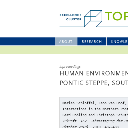
ABOUT
RESEARCH
KNOWLE
Inproceedings
HUMAN-ENVIRONMENT
PONTIC STEPPE, SOU
Marlen Schlöffel, Leon van Hoof,
Interactions in the Northern Pon
Gerd Röhling and Christoph Schü
Zukunft. 162. Jahrestagung der D
Oktober 2010)
, 2010, 487–488