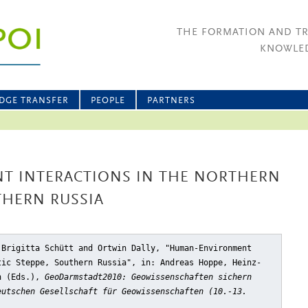
THE FORMATION AND T
KNOWLED
DGE TRANSFER
PEOPLE
PARTNERS
 INTERACTIONS IN THE NORTHERN
THERN RUSSIA
 Brigitta Schütt and Ortwin Dally, "Human-Environment
tic Steppe, Southern Russia"
, in: Andreas Hoppe, Heinz-
th (Eds.),
GeoDarmstadt2010: Geowissenschaften sichern
eutschen Gesellschaft für Geowissenschaften (10.-13.