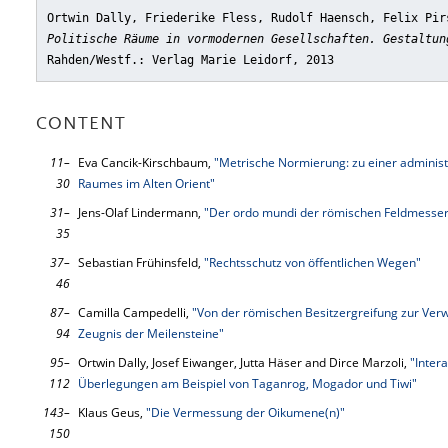
Ortwin Dally, Friederike Fless, Rudolf Haensch, Felix Pir
Politische Räume in vormodernen Gesellschaften. Gestaltun
Rahden/Westf.: Verlag Marie Leidorf, 2013
CONTENT
11–
Eva Cancik-Kirschbaum,
"Metrische Normierung: zu einer administ
30
Raumes im Alten Orient"
31–
Jens-Olaf Lindermann,
"Der ordo mundi der römischen Feldmesser
35
37–
Sebastian Frühinsfeld,
"Rechtsschutz von öffentlichen Wegen"
46
87–
Camilla Campedelli,
"Von der römischen Besitzergreifung zur Verw
94
Zeugnis der Meilensteine"
95–
Ortwin Dally, Josef Eiwanger, Jutta Häser and Dirce Marzoli,
"Inter
112
Überlegungen am Beispiel von Taganrog, Mogador und Tiwi"
143–
Klaus Geus,
"Die Vermessung der Oikumene(n)"
150