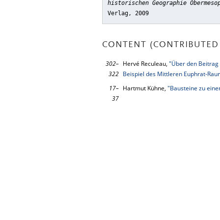
historischen Geographie Obermeso
Verlag, 2009
CONTENT (CONTRIBUTED 
302–
Hervé Reculeau,
"Über den Beitrag
322
Beispiel des Mittleren Euphrat-Raume
17–
Hartmut Kühne,
"Bausteine zu eine
37