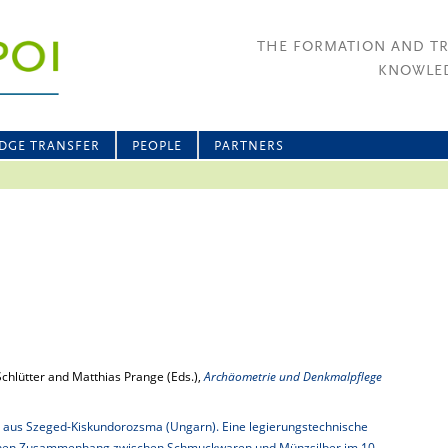
THE FORMATION AND T
KNOWLED
DGE TRANSFER
PEOPLE
PARTNERS
 Schlütter and Matthias Prange (Eds.),
Archäometrie und Denkmalpflege
e aus Szeged-Kiskundorozsma (Ungarn). Eine legierungstechnische
chen Zusammenhang zwischen Schmuckwaren und Münzsilber im 10.