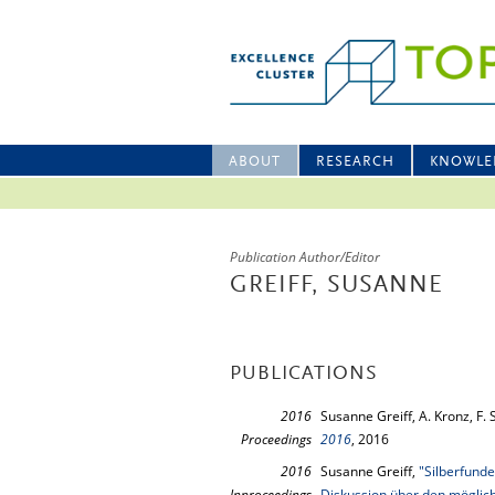
ABOUT
RESEARCH
KNOWLE
Publication Author/Editor
GREIFF, SUSANNE
PUBLICATIONS
2016
Susanne Greiff, A. Kronz, F.
Proceedings
2016
, 2016
2016
Susanne Greiff,
"Silberfund
Inproceedings
Diskussion über den mögli