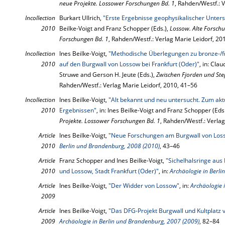
neue Projekte. Lossower Forschungen Bd. 1
, Rahden/Westf.: 
Incollection
Burkart Ullrich,
"Erste Ergebnisse geophysikalischer Unte
2010
Beilke-Voigt and Franz Schopper (Eds.),
Lossow. Alte Forsch
Forschungen Bd. 1
, Rahden/Westf.: Verlag Marie Leidorf, 20
Incollection
Ines Beilke-Voigt,
"Methodische Überlegungen zu bronze-/fr
2010
auf den Burgwall von Lossow bei Frankfurt (Oder)"
, in: Cla
Struwe and Gerson H. Jeute (Eds.),
Zwischen Fjorden und Step
Rahden/Westf.: Verlag Marie Leidorf, 2010, 41–56
Incollection
Ines Beilke-Voigt,
"Alt bekannt und neu untersucht. Zum akt
2010
Ergebnissen"
, in: Ines Beilke-Voigt and Franz Schopper (Eds
Projekte. Lossower Forschungen Bd. 1
, Rahden/Westf.: Verla
Article
Ines Beilke-Voigt,
"Neue Forschungen am Burgwall von Losso
2010
Berlin und Brandenburg, 2008 (2010)
, 43–46
Article
Franz Schopper and Ines Beilke-Voigt,
"Sichelhalsringe au
2010
und Lossow, Stadt Frankfurt (Oder)"
, in:
Archäologie in Berl
Article
Ines Beilke-Voigt,
"Der Widder von Lossow"
, in:
Archäologie 
2009
Article
Ines Beilke-Voigt,
"Das DFG-Projekt Burgwall und Kultplatz v
2009
Archäologie in Berlin und Brandenburg, 2007 (2009)
, 82–84