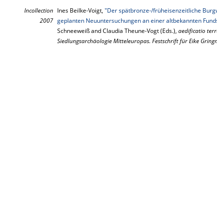
Incollection
Ines Beilke-Voigt,
"Der spätbronze-/früheisenzeitliche Burg
2007
geplanten Neuuntersuchungen an einer altbekannten Funds
Schneeweiß and Claudia Theune-Vogt (Eds.),
aedificatio ter
Siedlungsarchäologie Mitteleuropas. Festschrift für Eike Gri