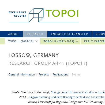
ABOUT
RESEARCH
KNOWLEDGE TRANSFER
PEOP
TOPOI I (2007-12)
TOPOI II (2012–2019)
EARLY CAREE
LOSSOW, GERMANY
RESEARCH GROUP A-I-11
(TOPOI 1)
General Information
|
Projects
|
Publications
|
Events
Incollection
Ines Beilke-Voigt,
"Klänge in der Bronzezeit. Zu den kerami
2013
Burgwallsiedlung und dem Brandgräberfeld von Lossow bei 
kulturą. Festschrift für Bogusław Gediga zum 80. Geburtstag
,