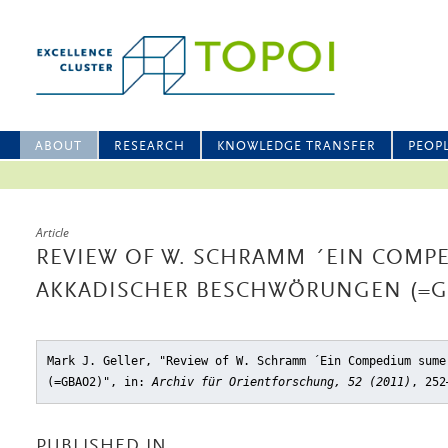
ABOUT
RESEARCH
KNOWLEDGE TRANSFER
PEOP
Article
REVIEW OF W. SCHRAMM ´EIN COMP
AKKADISCHER BESCHWÖRUNGEN (=G
Mark J. Geller, "Review of W. Schramm ´Ein Compedium sume
(=GBAO2)"
, in:
Archiv für Orientforschung, 52 (2011)
, 252
PUBLISHED IN