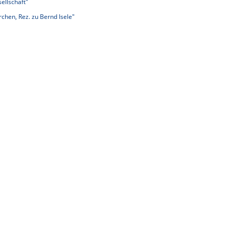
ellschaft"
chen, Rez. zu Bernd Isele"