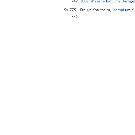
742
2009: Wissenschaftliche Buchges
Sp. 775–
Frauke Krautheim,
"Kampf um Kir
776