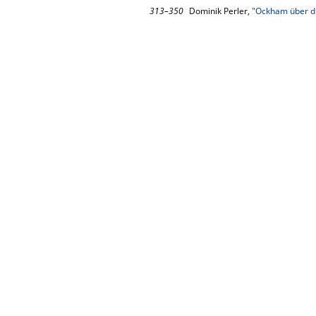
313–350
Dominik Perler,
"Ockham über di