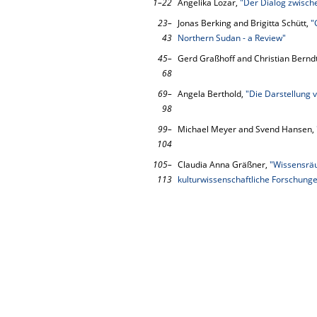
1–22
Angelika Lozar,
"Der Dialog zwische
23–
Jonas Berking and Brigitta Schütt,
"
43
Northern Sudan - a Review"
45–
Gerd Graßhoff and Christian Bernd
68
69–
Angela Berthold,
"Die Darstellung
98
99–
Michael Meyer and Svend Hansen,
104
105–
Claudia Anna Gräßner,
"Wissensrä
113
kulturwissenschaftliche Forschung