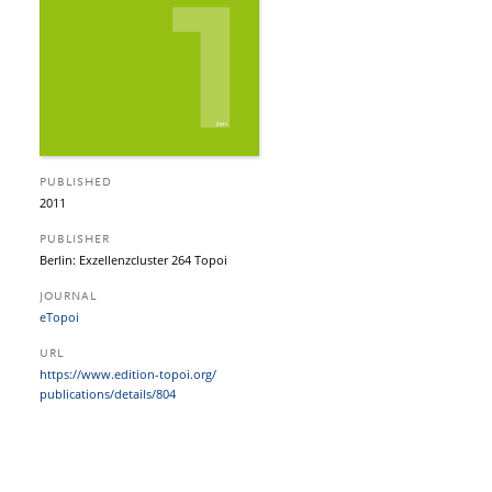
PUBLISHED
2011
PUBLISHER
Berlin: Exzellenzcluster 264 Topoi
JOURNAL
eTopoi
URL
https:/​/​www.edition-topoi.org/​
publications/​details/​804