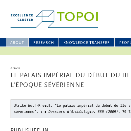
ABOUT
RESEARCH
KNOWLEDGE TRANSFER
PEOP
Article
LE PALAIS IMPÉRIAL DU DÉBUT DU IIE S
L’ÉPOQUE SÉVÉRIENNE
Ulrike Wulf-Rheidt, "Le palais impérial du début du IIe s
sévérienne"
, in:
Dossiers d’Archéologie, 336 (2009)
, 70–7
PUBLISHED IN