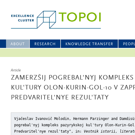
ABOUT
RESEARCH
KNOWLEDGE TRANSFER
PEOP
Article
ZAMERZŠIJ POGREBAL'NYJ KOMPLEKS
KUL'TURY OLON-KURIN-GOL-10 V ZA
PREDVARITEL'NYE REZUL'TATY
Vjačeslav Ivanovič Molodin, Hermann Parzinger and Damdisü
pogrebal'nyj kompleks pazyrykskoj kul'tury Olon-Kurin-Gol
Predvaritel'nye rezul'taty"
, in:
Vestnik istorii, literat