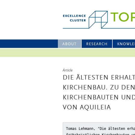
ABOUT
RESEARCH
KNOWLE
Article
DIE ÄLTESTEN ERHAL
KIRCHENBAU. ZU DE
KIRCHENBAUTEN UND
VON AQUILEIA
Tomas Lehmann, "Die ältesten erh