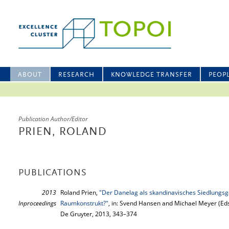
ABOUT
RESEARCH
KNOWLEDGE TRANSFER
PEOP
Publication Author/Editor
PRIEN, ROLAND
PUBLICATIONS
2013
Roland Prien,
"Der Danelag als skandinavisches Siedlungsg
Inproceedings
Raumkonstrukt?"
, in: Svend Hansen and Michael Meyer (Eds
De Gruyter, 2013, 343–374