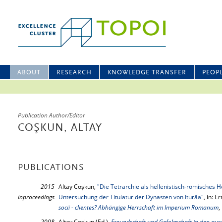
ABOUT
RESEARCH
KNOWLEDGE TRANSFER
PEOP
Publication Author/Editor
COŞKUN, ALTAY
PUBLICATIONS
2015
Altay Coşkun,
"Die Tetrarchie als hellenistisch-römisches H
Inproceedings
Untersuchung der Titulatur der Dynasten von Ituräa"
, in: E
socii - clientes? Abhängige Herrschaft im Imperium Romanum
,
2008
Altay Coşkun (Ed.),
Freundschaft und Gefolgschaft in den aus