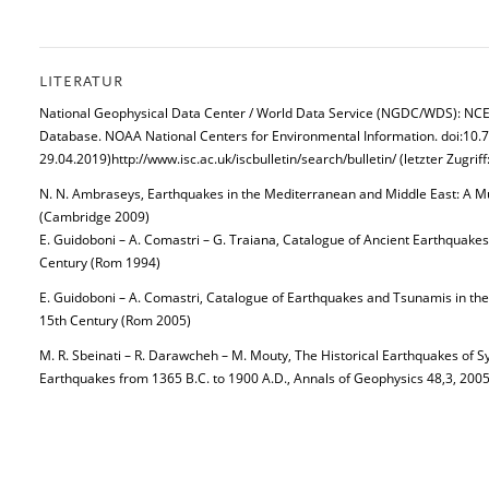
LITERATUR
National Geophysical Data Center / World Data Service (NGDC/WDS): NCE
Database. NOAA National Centers for Environmental Information. doi:10.7
29.04.2019)http://www.isc.ac.uk/iscbulletin/search/bulletin/ (letzter Zugrif
N. N. Ambraseys, Earthquakes in the Mediterranean and Middle East: A Mult
(Cambridge 2009)
E. Guidoboni – A. Comastri – G. Traiana, Catalogue of Ancient Earthquakes
Century (Rom 1994)
E. Guidoboni – A. Comastri, Catalogue of Earthquakes and Tsunamis in th
15th Century (Rom 2005)
M. R. Sbeinati – R. Darawcheh – M. Mouty, The Historical Earthquakes of S
Earthquakes from 1365 B.C. to 1900 A.D., Annals of Geophysics 48,3, 200