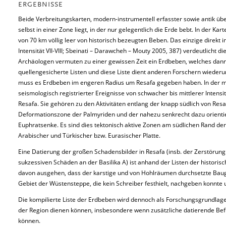
ERGEBNISSE
Beide Verbreitungskarten, modern-instrumentell erfasster sowie antik üb
selbst in einer Zone liegt, in der nur gelegentlich die Erde bebt. In der Ka
von 70 km völlig leer von historisch bezeugten Beben. Das einzige direkt in
Intensität VII-VIII; Sbeinati – Darawcheh – Mouty 2005, 387) verdeutlicht d
Archäologen vermuten zu einer gewissen Zeit ein Erdbeben, welches dann 
quellengesicherte Listen und diese Liste dient anderen Forschern wiede
muss es Erdbeben im engeren Radius um Resafa gegeben haben. In der m
seismologisch registrierter Ereignisse von schwacher bis mittlerer Inten
Resafa. Sie gehören zu den Aktivitäten entlang der knapp südlich von Re
Deformationszone der Palmyriden und der nahezu senkrecht dazu orientie
Euphratsenke. Es sind dies tektonisch aktive Zonen am südlichen Rand d
Arabischer und Türkischer bzw. Eurasischer Platte.
Eine Datierung der großen Schadensbilder in Resafa (insb. der Zerstörung 
sukzessiven Schäden an der Basilika A) ist anhand der Listen der histori
davon ausgehen, dass der karstige und von Hohlräumen durchsetzte Baug
Gebiet der Wüstensteppe, die kein Schreiber festhielt, nachgeben konnte
Die kompilierte Liste der Erdbeben wird dennoch als Forschungsgrundlag
der Region dienen können, insbesondere wenn zusätzliche datierende B
können.