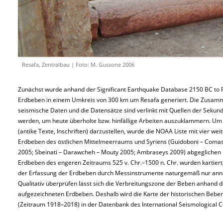
Resafa, Zentralbau | Foto: M. Gussone 2006
Zunächst wurde anhand der Significant Earthquake Database 2150 BC to P
Erdbeben in einem Umkreis von 300 km um Resafa generiert. Die Zusamme
seismische Daten und die Datensätze sind verlinkt mit Quellen der Sekund
werden, um heute überholte bzw. hinfällige Arbeiten auszuklammern. Um 
(antike Texte, Inschriften) darzustellen, wurde die NOAA Liste mit vier w
Erdbeben des östlichen Mittelmeerraums und Syriens (Guidoboni – Comast
2005; Sbeinati – Darawcheh – Mouty 2005; Ambraseys 2009) abgeglichen un
Erdbeben des engeren Zeitraums 525 v. Chr.–1500 n. Chr. wurden kartiert,
der Erfassung der Erdbeben durch Messinstrumente naturgemäß nur ann
Qualitativ überprüfen lässt sich die Verbreitungszone der Beben anhand d
aufgezeichneten Erdbeben. Deshalb wird die Karte der historischen Beben
(Zeitraum 1918–2018) in der Datenbank des International Seismological C