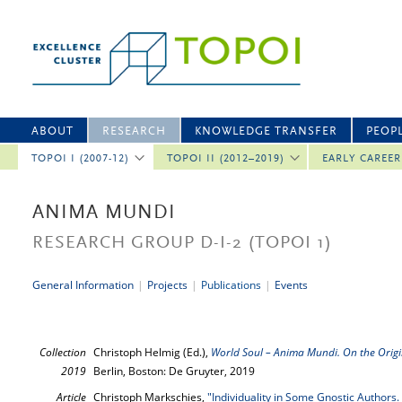
ABOUT
RESEARCH
KNOWLEDGE TRANSFER
PEOP
TOPOI I (2007-12)
TOPOI II (2012–2019)
EARLY CAREE
ANIMA MUNDI
RESEARCH GROUP D-I-2
(TOPOI 1)
General Information
|
Projects
|
Publications
|
Events
Collection
Christoph Helmig (Ed.),
World Soul – Anima Mundi. On the Orig
2019
Berlin, Boston: De Gruyter, 2019
Article
Christoph Markschies,
"Individuality in Some Gnostic Authors