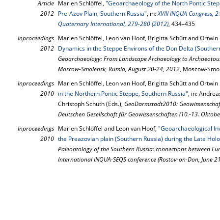
Article
Marlen Schlöffel,
"Geoarchaeology of the North Pontic Step
2012
Pre-Azov Plain, Southern Russia"
, in:
XVIII INQUA Congress, 2
Quaternary International, 279-280 (2012)
, 434–435
Inproceedings
Marlen Schlöffel, Leon van Hoof, Brigitta Schütt and Ortwin 
2012
Dynamics in the Steppe Environs of the Don Delta (Souther
Geoarchaeology: From Landscape Archaeology to Archaeotouri
Moscow-Smolensk, Russia, August 20-24, 2012
, Moscow-Smol
Inproceedings
Marlen Schlöffel, Leon van Hoof, Brigitta Schütt and Ortwin 
2010
in the Northern Pontic Steppe, Southern Russia"
, in: Andre
Christoph Schüth (Eds.),
GeoDarmstadt2010: Geowissenschafte
Deutschen Gesellschaft für Geowissenschaften (10.-13. Oktob
Inproceedings
Marlen Schlöffel and Leon van Hoof,
"Geoarchaeological Inv
2010
the Preazovian plain (Southern Russia) during the Late Hol
Paleontology of the Southern Russia: connections between Euro
International INQUA-SEQS conference (Rostov-on-Don, June 2