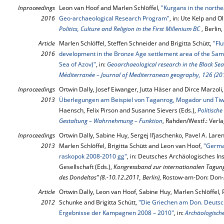
Inproceedings
Leon van Hoof and Marlen Schlöffel,
"Kurgans in the northe
2016
Geo-archaeological Research Program"
, in: Ute Kelp and O
Politics, Culture and Religion in the First Millenium BC
, Berlin
Article
Marlen Schlöffel, Steffen Schneider and Brigitta Schütt,
"Fl
2016
development in the Bronze Age settlement area of the Samb
Sea of Azov)"
, in:
Geoarchaeological research in the Black Sea
Méditerranée – Journal of Mediterranean geography, 126 (20
Inproceedings
Ortwin Dally, Josef Eiwanger, Jutta Häser and Dirce Marzoli
2013
Überlegungen am Beispiel von Taganrog, Mogador und Tiw
Haensch, Felix Pirson and Susanne Sievers (Eds.),
Politisch
Gestaltung – Wahrnehmung – Funktion
, Rahden/Westf.: Verl
Inproceedings
Ortwin Dally, Sabine Huy, Sergej Il‘jaschenko, Pavel A. Lar
2013
Marlen Schlöffel, Brigitta Schütt and Leon van Hoof,
"German
raskopok 2008-2010 gg"
, in: Deutsches Archäologisches In
Gesellschaft (Eds.),
Kongressband zur internationalen Tagung
des Dondeltas” (8.-10.12.2011, Berlin)
, Rostow-am-Don: Don-
Article
Ortwin Dally, Leon van Hoof, Sabine Huy, Marlen Schlöffel, P
2012
Schunke and Brigitta Schütt,
"Die Griechen am Don. Deutsc
Ergebnisse der Kampagnen 2008 – 2010"
, in:
Archäologische