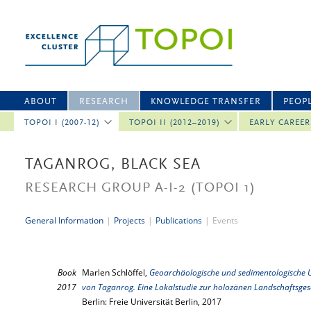
ABOUT
RESEARCH
KNOWLEDGE TRANSFER
PEOP
TOPOI I (2007-12)
TOPOI II (2012–2019)
EARLY CAREE
TAGANROG, BLACK SEA
RESEARCH GROUP A-I-2
(TOPOI 1)
General Information
|
Projects
|
Publications
|
Events
Book
Marlen Schlöffel,
Geoarchäologische und sedimentologische 
2017
von Taganrog. Eine Lokalstudie zur holozänen Landschaftsge
Berlin: Freie Universität Berlin, 2017